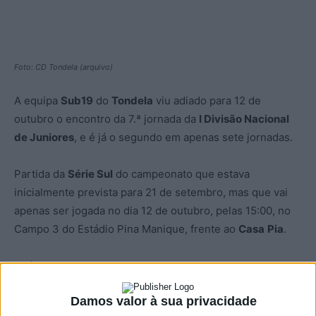
Foto: CD Tondela (arquivo)
A equipa
Sub19
do
Tondela
viu adiado para 12 de
outubro o encontro da 7.ª jornada da
I Divisão Nacional
de Juniores
, e é já o segundo em apenas sete jornadas.
Partida da
Série Sul
do campeonato que estava
inicialmente prevista para 21 de setembro, mas que vai
apenas ser jogada no dia 12 de outubro, pelas 15:00, no
Campo 3 do Estádio Pina Manique, frente ao
Casa
Pia
.
Após seis jornadas no Nacional de Juniores, o Tondela
ocupa o 6.º lugar com sete pontos, mas com um jogo em
Damos valor à sua privacidade
atraso, frente ao
Lusitânia dos Açores
, que se vai jogar