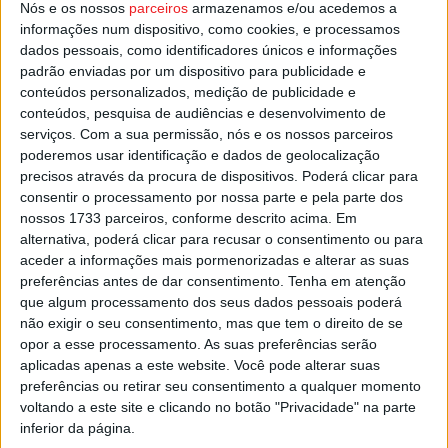
no dia 26 de outubro, enquanto o Casa Pia está no 5.º
Nós e os nossos
parceiros
armazenamos e/ou acedemos a
informações num dispositivo, como cookies, e processamos
lugar, com oito pontos em seis jogos.
dados pessoais, como identificadores únicos e informações
padrão enviadas por um dispositivo para publicidade e
Esta e outras notícias para ouvir na Estação Diária – 96.8
conteúdos personalizados, medição de publicidade e
FM ou em
www.968.fm
.
conteúdos, pesquisa de audiências e desenvolvimento de
serviços.
Com a sua permissão, nós e os nossos parceiros
poderemos usar identificação e dados de geolocalização
Pub
precisos através da procura de dispositivos. Poderá clicar para
consentir o processamento por nossa parte e pela parte dos
nossos 1733 parceiros, conforme descrito acima. Em
alternativa, poderá clicar para recusar o consentimento ou para
TAGS
Futebol
Sub-19
Tondela
Viseu
aceder a informações mais pormenorizadas e alterar as suas
preferências antes de dar consentimento.
Tenha em atenção
que algum processamento dos seus dados pessoais poderá
não exigir o seu consentimento, mas que tem o direito de se
opor a esse processamento. As suas preferências serão
aplicadas apenas a este website. Você pode alterar suas
preferências ou retirar seu consentimento a qualquer momento
voltando a este site e clicando no botão "Privacidade" na parte
inferior da página.
Artigo anterior
Próximo artigo