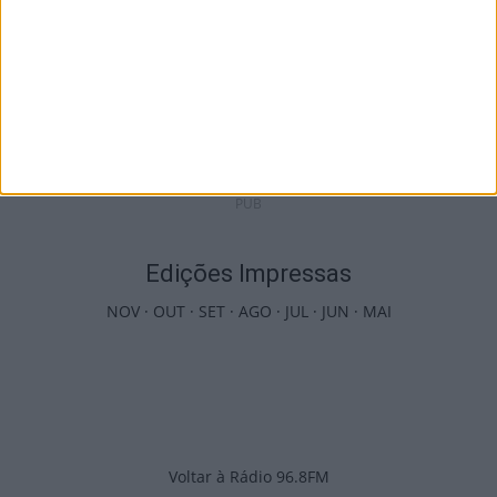
Futebol: Jogadores do Académico e
Tondela vão exibir distinções oficiais nas...
7 de Agosto, 2026
PUB
Edições Impressas
NOV
·
OUT
·
SET
·
AGO
·
JUL
·
JUN
·
MAI
Voltar à Rádio 96.8FM