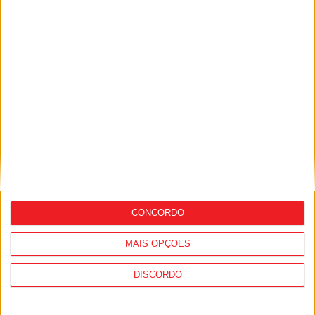
Combustíveis: Preços devem baixar de
forma acentuada na próxima semana
CONCORDO
I Liga: Académico de Viseu quer travar
Benfica na Luz
MAIS OPÇÕES
DISCORDO