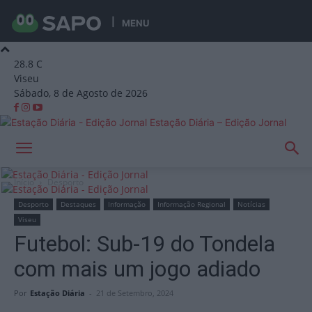
MENU
28.8
C
Viseu
Sábado, 8 de Agosto de 2026
Estação Diária – Edição Jornal
Início
Desporto
Desporto
Destaques
Informação
Informação Regional
Notícias
Viseu
Futebol: Sub-19 do Tondela
com mais um jogo adiado
Por
Estação Diária
-
21 de Setembro, 2024