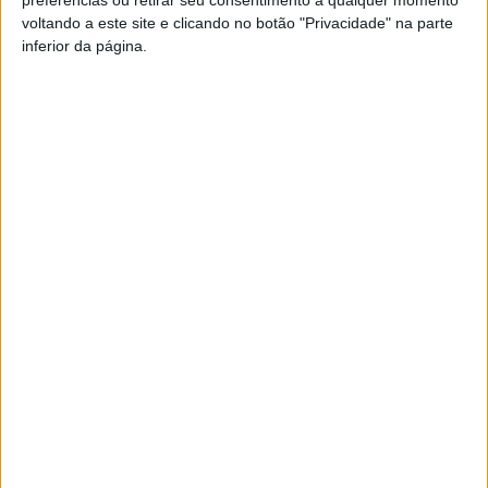
FM ou em
www.968.fm
.
voltando a este site e clicando no botão "Privacidade" na parte
inferior da página.
Pub
TAGS
Futebol
Liga 2
Tondela
Artigo anterior
Próximo artigo
Viseu: The Day After reabre
Tondela: II Encontro de
em julho para as ‘Summer
Desporto Inclusivo
waves’