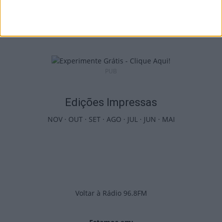
Viseu: APCVD vai instalar nova sede no
Centro Histórico após investimento...
6 de Agosto, 2026
PUB
Edições Impressas
NOV
·
OUT
·
SET
·
AGO
·
JUL
·
JUN
·
MAI
Voltar à Rádio 96.8FM