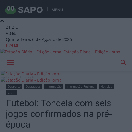
MENU
21.2
C
Viseu
Quinta-feira, 6 de Agosto de 2026
Estação Diária – Edição Jornal
Início
Desporto
Desporto
Destaques
Informação
Informação Regional
Notícias
Viseu
Futebol: Tondela com seis
jogos confirmados na pré-
época