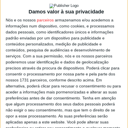
dia 03 de julho.
Damos valor à sua privacidade
Uma semana depois o primeiro particular de preparação,
Nós e os nossos
parceiros
armazenamos e/ou acedemos a
informações num dispositivo, como cookies, e processamos
fora de casa frente à
Académica de Coimbra
, equipa da
dados pessoais, como identificadores únicos e informações
Liga 3.
padrão enviadas por um dispositivo para publicidade e
conteúdos personalizados, medição de publicidade e
O calendário de seis jogos de preparação completa-se
conteúdos, pesquisa de audiências e desenvolvimento de
serviços.
Com a sua permissão, nós e os nossos parceiros
com encontros no Estádio João Cardoso frente à
poderemos usar identificação e dados de geolocalização
Lusitânia de Lourosa
, a de 13 julho, aos
Sub-19 do
precisos através da procura de dispositivos. Poderá clicar para
Tondela
no dia 20, com o
Benfica B
no dia 21 e com o
consentir o processamento por nossa parte e pela parte dos
Sporting da Covilhã
, a 27, para fechar em Leiria, dia 02
nossos 1731 parceiros, conforme descrito acima. Em
alternativa, poderá clicar para recusar o consentimento ou para
de agosto, frente ao
União
.
aceder a informações mais pormenorizadas e alterar as suas
preferências antes de dar consentimento.
Tenha em atenção
A 1.ª jornada da Liga 2 de futebol está marcada para o
que algum processamento dos seus dados pessoais poderá
fim-de-semana de 10 e 11 de agosto.
não exigir o seu consentimento, mas que tem o direito de se
opor a esse processamento. As suas preferências serão
aplicadas apenas a este website. Você pode alterar suas
Esta e outras notícias para ouvir na Estação Diária – 96.8
preferências ou retirar seu consentimento a qualquer momento