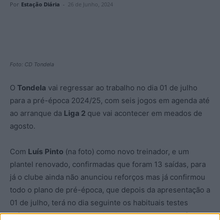
Por
Estação Diária
-
26 de Junho, 2024
Foto: CD Tondela
O
Tondela
vai regressar ao trabalho no dia 01 de julho
para a pré-época 2024/25, com seis jogos em agenda até
ao arranque da
Liga 2
que vai acontecer em meados de
agosto.
Com
Luís
Pinto
(na foto) como novo treinador, e um
plantel renovado, confirmadas que foram 13 saídas, para
já o clube ainda não anunciou reforços mas já confirmou
todo o plano de pré-época, que depois da apresentação a
01 de julho, terá no dia seguinte os habituais testes
médicos aos atletas, e o primeiro treino acontecerá no