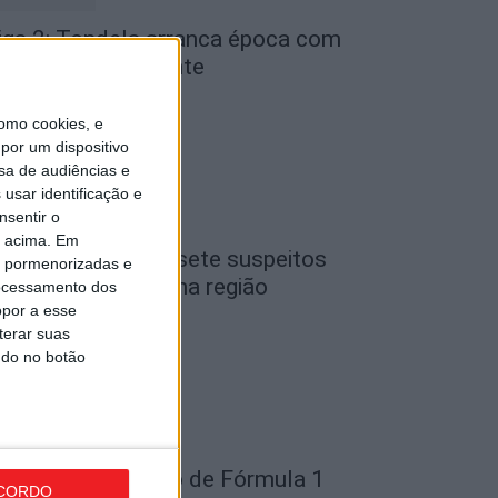
iga 2: Tondela arranca época com
eceção ao Amarante
de Agosto, 2026
omo cookies, e
por um dispositivo
sa de audiências e
usar identificação e
nsentir o
o acima. Em
iseu: GNR detém sete suspeitos
is pormenorizadas e
or furto de cobre na região
ocessamento dos
opor a esse
de Agosto, 2026
terar suas
ndo no botão
ondela: Exposição de Fórmula 1
CORDO