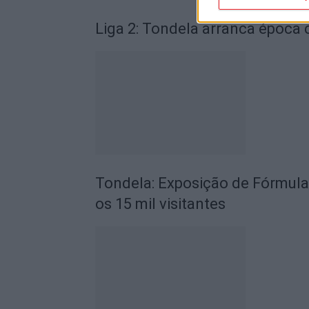
Liga 2: Tondela arranca época
Tondela: Exposição de Fórmula
os 15 mil visitantes