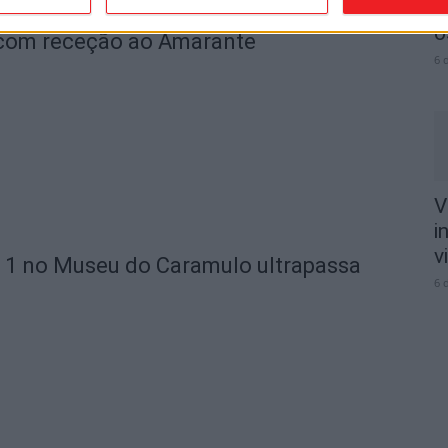
n
o
 com receção ao Amarante
6 
V
i
v
 1 no Museu do Caramulo ultrapassa
6 