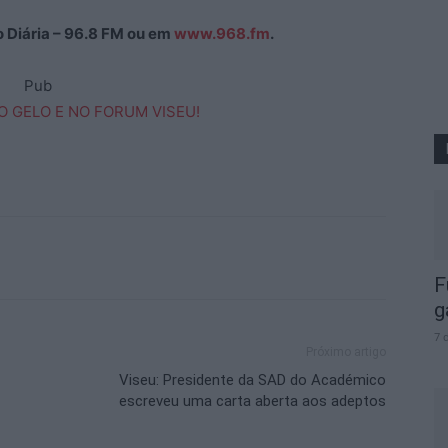
ão Diária – 96.8 FM ou em
www.968.fm
.
Pub
F
g
7 
Próximo artigo
Viseu: Presidente da SAD do Académico
escreveu uma carta aberta aos adeptos