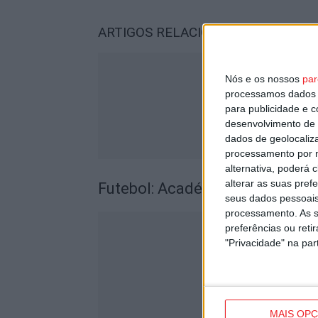
ARTIGOS RELACIONADOS
Mais do a
Nós e os nossos
par
processamos dados p
para publicidade e 
desenvolvimento de 
dados de geolocaliza
processamento por n
alternativa, poderá
alterar as suas pref
Futebol: Académico de Viseu 
seus dados pessoais
processamento. As s
preferências ou reti
"Privacidade" na part
MAIS OP