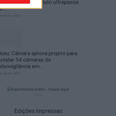
o Museu do Caramulo ultrapassa
s...
de Agosto, 2026
iseu: Câmara aprova projeto para
nstalar 54 câmaras de
ideovigilância em...
de Agosto, 2026
PUB
Edições Impressas