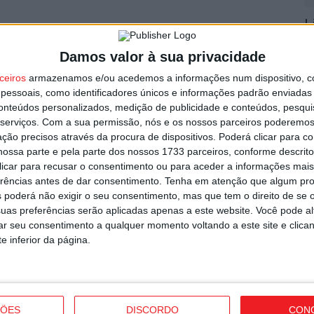
L
utor
r
Damos valor à sua privacidade
7 
ceiros
armazenamos e/ou acedemos a informações num dispositivo, c
essoais, como identificadores únicos e informações padrão enviadas 
conteúdos personalizados, medição de publicidade e conteúdos, pesqui
serviços.
Com a sua permissão, nós e os nossos parceiros poderemos 
ção precisos através da procura de dispositivos. Poderá clicar para co
ossa parte e pela parte dos nossos 1733 parceiros, conforme descrit
V
 clicar para recusar o consentimento ou para aceder a informações ma
p
erências antes de dar consentimento.
Tenha em atenção que algum pr
garante avançado marroquino
 poderá não exigir o seu consentimento, mas que tem o direito de se 
6 
uas preferências serão aplicadas apenas a este website. Você pode al
rar seu consentimento a qualquer momento voltando a este site e clica
e inferior da página.
T
ÇÕES
DISCORDO
CON