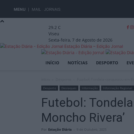
MENU
MAIL
JORNAIS
29.2
C
Viseu
Sexta-feira, 7 de Agosto de 2026
Estação Diária – Edição Jornal
INÍCIO
NOTÍCIAS
DESPORTO
EV
Início
Desporto
Futebol: Tondela conquistou em E
Desporto
Destaques
Informação
Informação Regional
Futebol: Tondel
Moncho Rivera’
Por
Estação Diária
-
9 de Outubro, 2025