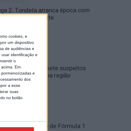
iga 2: Tondela arranca época com
eceção ao Amarante
de Agosto, 2026
omo cookies, e
por um dispositivo
sa de audiências e
usar identificação e
nsentir o
o acima. Em
iseu: GNR detém sete suspeitos
is pormenorizadas e
or furto de cobre na região
ocessamento dos
de Agosto, 2026
opor a esse
terar suas
ndo no botão
ondela: Exposição de Fórmula 1