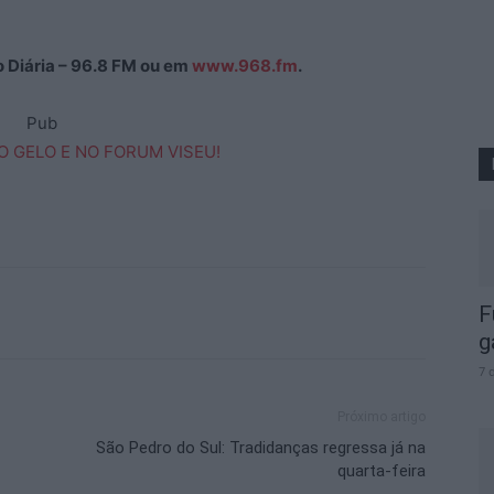
ão Diária – 96.8 FM ou em
www.968.fm
.
Pub
F
g
7 
Próximo artigo
São Pedro do Sul: Tradidanças regressa já na
quarta-feira