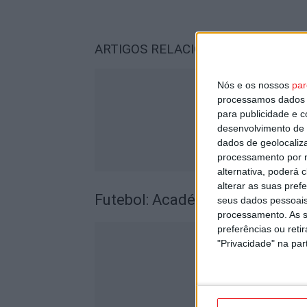
ARTIGOS RELACIONADOS
Mais do a
Nós e os nossos
par
processamos dados p
para publicidade e 
desenvolvimento de 
dados de geolocaliza
processamento por n
alternativa, poderá
alterar as suas pref
Futebol: Académico de Viseu 
seus dados pessoais
processamento. As s
preferências ou reti
"Privacidade" na part