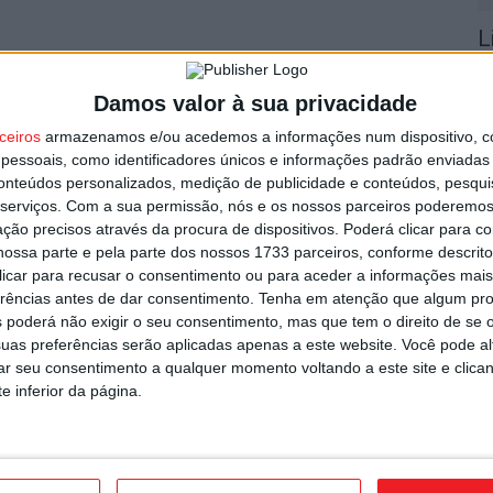
L
r
utor
7 
Damos valor à sua privacidade
ceiros
armazenamos e/ou acedemos a informações num dispositivo, c
essoais, como identificadores únicos e informações padrão enviadas 
conteúdos personalizados, medição de publicidade e conteúdos, pesqui
serviços.
Com a sua permissão, nós e os nossos parceiros poderemos 
ção precisos através da procura de dispositivos. Poderá clicar para co
ossa parte e pela parte dos nossos 1733 parceiros, conforme descrit
V
 clicar para recusar o consentimento ou para aceder a informações ma
p
erências antes de dar consentimento.
Tenha em atenção que algum pr
6 
garante avançado marroquino
 poderá não exigir o seu consentimento, mas que tem o direito de se 
uas preferências serão aplicadas apenas a este website. Você pode al
rar seu consentimento a qualquer momento voltando a este site e clica
e inferior da página.
T