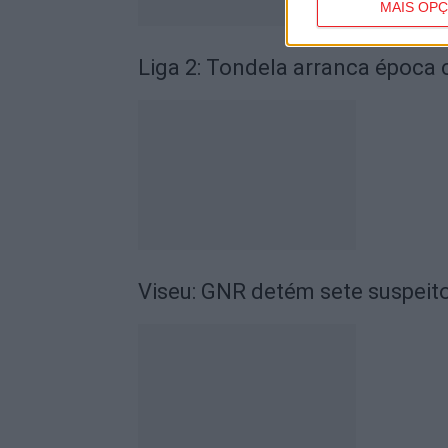
MAIS OP
Liga 2: Tondela arranca época
Viseu: GNR detém sete suspeito