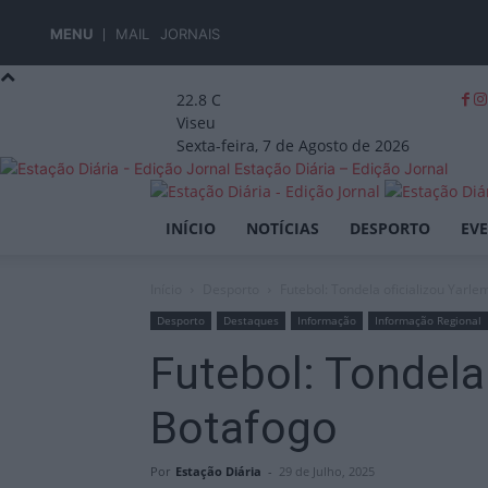
MENU
MAIL
JORNAIS
22.8
C
Viseu
Sexta-feira, 7 de Agosto de 2026
Estação Diária – Edição Jornal
INÍCIO
NOTÍCIAS
DESPORTO
EV
Início
Desporto
Futebol: Tondela oficializou Yarl
Desporto
Destaques
Informação
Informação Regional
Futebol: Tondela
Botafogo
Por
Estação Diária
-
29 de Julho, 2025