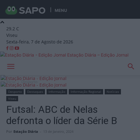
MENU
29.2
C
Viseu
Sexta-feira, 7 de Agosto de 2026
Estação Diária – Edição Jornal
Início
Desporto
Desporto
Destaques
Informação
Informação Regional
Notícias
Viseu
Futsal: ABC de Nelas
defronta o líder da Série B
Por
Estação Diária
-
13 de Janeiro, 2024