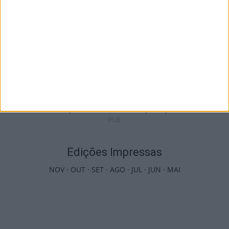
Viseu: Câmara aprova projeto para instalar
54 câmaras de videovigilância em...
6 de Agosto, 2026
PUB
Edições Impressas
NOV
·
OUT
·
SET
·
AGO
·
JUL
·
JUN
·
MAI