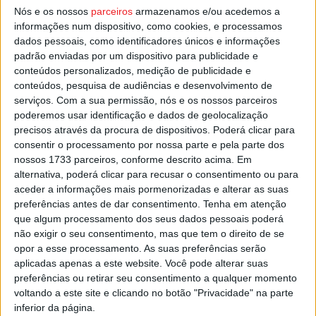
consecutivas nas últimas duas jornadas, depois de
Nós e os nossos
parceiros
armazenamos e/ou acedemos a
triunfos sobre o Sabugal e sobre o Desportivo Os Patos.
informações num dispositivo, como cookies, e processamos
dados pessoais, como identificadores únicos e informações
padrão enviadas por um dispositivo para publicidade e
Esta e outras notícias para ouvir na Estação Diária – 96.8
conteúdos personalizados, medição de publicidade e
FM ou em
www.968.fm
conteúdos, pesquisa de audiências e desenvolvimento de
serviços.
Com a sua permissão, nós e os nossos parceiros
Pub
poderemos usar identificação e dados de geolocalização
precisos através da procura de dispositivos. Poderá clicar para
consentir o processamento por nossa parte e pela parte dos
nossos 1733 parceiros, conforme descrito acima. Em
alternativa, poderá clicar para recusar o consentimento ou para
TAGS
ABC Nelas
Futsal
aceder a informações mais pormenorizadas e alterar as suas
preferências antes de dar consentimento.
Tenha em atenção
que algum processamento dos seus dados pessoais poderá
não exigir o seu consentimento, mas que tem o direito de se
opor a esse processamento. As suas preferências serão
aplicadas apenas a este website. Você pode alterar suas
preferências ou retirar seu consentimento a qualquer momento
voltando a este site e clicando no botão "Privacidade" na parte
Artigo anterior
Próximo artigo
inferior da página.