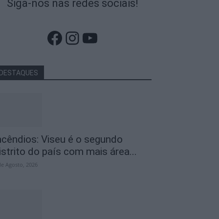
Siga-nos nas redes sociais!
Facebook
Instagram
YouTube
DESTAQUES
ncêndios: Viseu é o segundo
istrito do país com mais área...
de Agosto, 2026