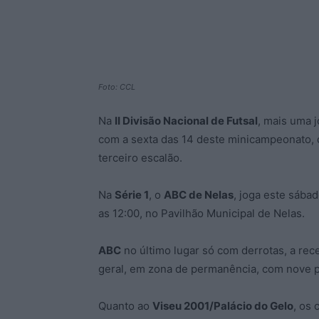
Foto: CCL
Na
II Divisão Nacional de Futsal
, mais uma 
com a sexta das 14 deste minicampeonato,
terceiro escalão.
Na
Série 1
, o
ABC de Nelas
, joga este sába
as 12:00, no Pavilhão Municipal de Nelas.
ABC
no último lugar só com derrotas, a re
geral, em zona de permanência, com nove p
Quanto ao
Viseu 2001/Palácio do Gelo
, os