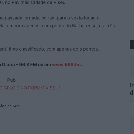
00, no Pavilhão Cidade de Viseu.
a passada jornada, caíram para o sexto lugar, o
bela, embora apenas a um ponto do Barbarense, e a três
núltimo classificado, com apenas dois pontos.
ão Diária – 96.8 FM ou em
www.968.fm
.
Pub
I
d
7 
lácio do Gelo