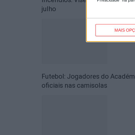
julho
MAIS OP
Futebol: Jogadores do Académic
oficiais nas camisolas