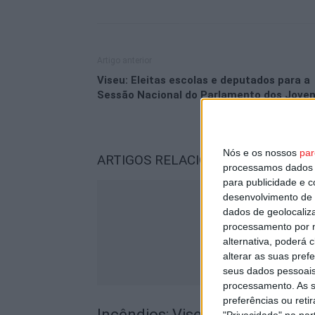
Artigo anterior
Viseu: Eleitas escolas e deputados para a
Sessão Nacional do Parlamento dos Jove
Nós e os nossos
par
ARTIGOS RELACIONADOS
Mais do a
processamos dados p
para publicidade e 
desenvolvimento de 
dados de geolocaliza
processamento por n
alternativa, poderá
alterar as suas pref
seus dados pessoais
processamento. As s
preferências ou reti
Incêndios: Viseu é o segundo di
"Privacidade" na part