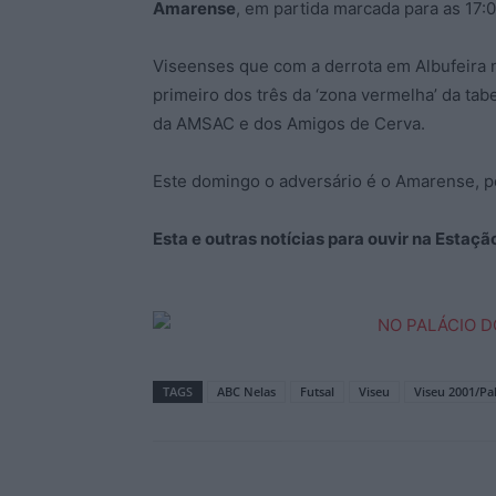
Amarense
, em partida marcada para as 17:
Viseenses que com a derrota em Albufeira n
primeiro dos três da ‘zona vermelha’ da ta
da AMSAC e dos Amigos de Cerva.
Este domingo o adversário é o Amarense, pe
Esta e outras notícias para ouvir na Estaç
TAGS
ABC Nelas
Futsal
Viseu
Viseu 2001/Pa