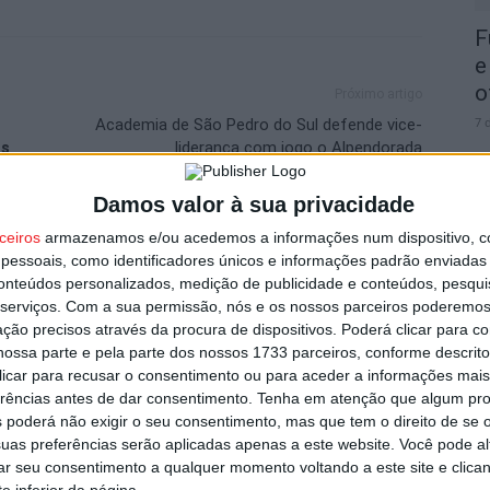
F
e
o
Próximo artigo
7 
Academia de São Pedro do Sul defende vice-
ns
liderança com jogo o Alpendorada
Damos valor à sua privacidade
ceiros
armazenamos e/ou acedemos a informações num dispositivo, c
utor
essoais, como identificadores únicos e informações padrão enviadas 
C
conteúdos personalizados, medição de publicidade e conteúdos, pesqui
b
serviços.
Com a sua permissão, nós e os nossos parceiros poderemos 
ção precisos através da procura de dispositivos. Poderá clicar para co
p
ossa parte e pela parte dos nossos 1733 parceiros, conforme descrit
7 
 clicar para recusar o consentimento ou para aceder a informações ma
erências antes de dar consentimento.
Tenha em atenção que algum pr
 poderá não exigir o seu consentimento, mas que tem o direito de se 
uas preferências serão aplicadas apenas a este website. Você pode al
rar seu consentimento a qualquer momento voltando a este site e clica
strito do país com mais área ardida até
e inferior da página.