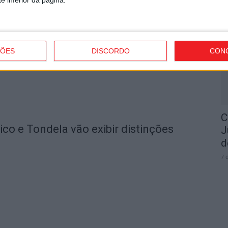
I
t
7 
ÇÕES
DISCORDO
CON
C
o e Tondela vão exibir distinções
J
d
7 