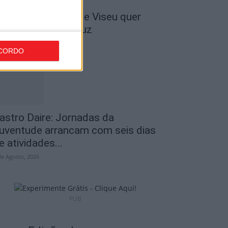
 Liga: Académico de Viseu quer
ravar Benfica na Luz
de Agosto, 2026
CORDO
astro Daire: Jornadas da
uventude arrancam com seis dias
e atividades...
de Agosto, 2026
PUB