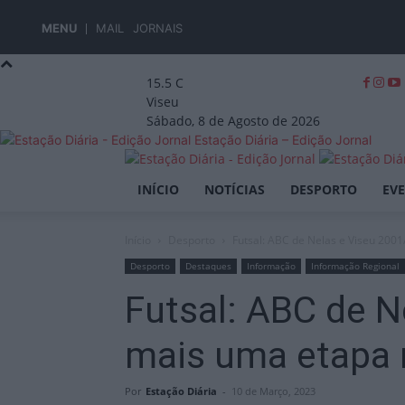
MENU
MAIL
JORNAIS
15.5
C
Viseu
Sábado, 8 de Agosto de 2026
Estação Diária – Edição Jornal
INÍCIO
NOTÍCIAS
DESPORTO
EV
Início
Desporto
Futsal: ABC de Nelas e Viseu 2001
Desporto
Destaques
Informação
Informação Regional
Futsal: ABC de N
mais uma etapa 
Por
Estação Diária
-
10 de Março, 2023