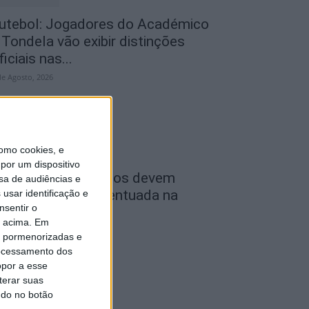
utebol: Jogadores do Académico
 Tondela vão exibir distinções
ficiais nas...
de Agosto, 2026
omo cookies, e
por um dispositivo
ombustíveis: Preços devem
sa de audiências e
aixar de forma acentuada na
usar identificação e
nsentir o
róxima semana
o acima. Em
de Agosto, 2026
is pormenorizadas e
ocessamento dos
opor a esse
terar suas
ndo no botão