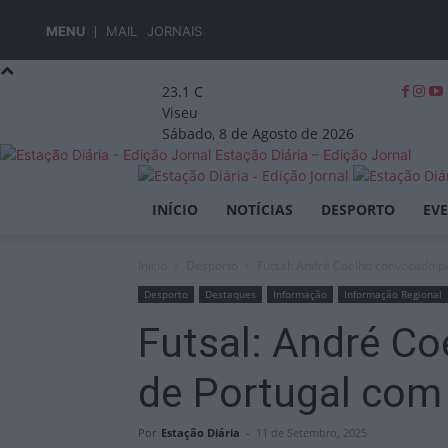
MENU
MAIL
JORNAIS
23.1
C
Viseu
Sábado, 8 de Agosto de 2026
Estação Diária – Edição Jornal
INÍCIO
NOTÍCIAS
DESPORTO
EV
Início
Desporto
Futsal: André Coelho convocado p
Desporto
Destaques
Informação
Informação Regional
Futsal: André C
de Portugal com
Por
Estação Diária
-
11 de Setembro, 2025