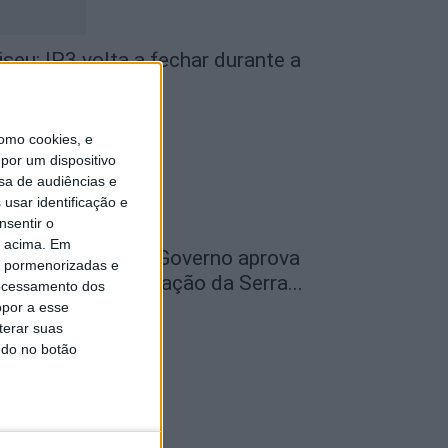
iseu: IP3 volta a fechar durante a
oite a partir de...
de Agosto, 2026
omo cookies, e
por um dispositivo
sa de audiências e
usar identificação e
nsentir o
o acima. Em
ão Pedro do Sul: Governo aprova
is pormenorizadas e
entro de Interpretação da Serra...
ocessamento dos
opor a esse
de Agosto, 2026
terar suas
ndo no botão