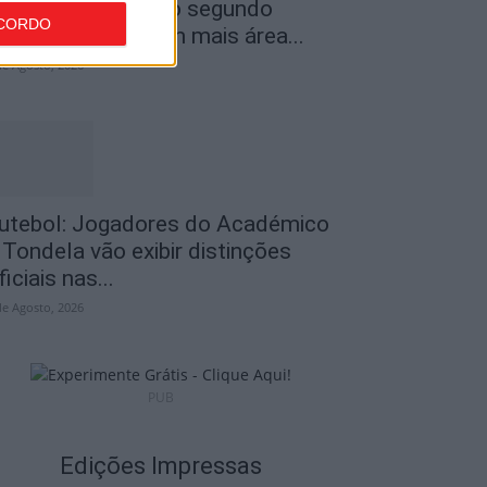
ncêndios: Viseu é o segundo
CORDO
istrito do país com mais área...
de Agosto, 2026
utebol: Jogadores do Académico
 Tondela vão exibir distinções
ficiais nas...
de Agosto, 2026
PUB
Edições Impressas