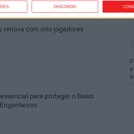
I
ÇÕES
DISCORDO
CON
d
7 
s renova com oito jogadores
F
e
o
7 
essencial para proteger o Baixo
Engenheiros