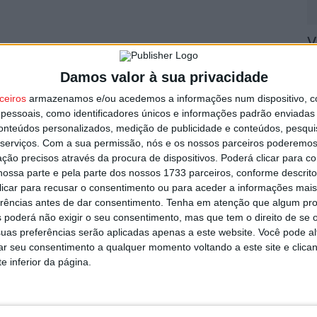
V
utor
n
Damos valor à sua privacidade
8 
ceiros
armazenamos e/ou acedemos a informações num dispositivo, c
essoais, como identificadores únicos e informações padrão enviadas 
conteúdos personalizados, medição de publicidade e conteúdos, pesqui
serviços.
Com a sua permissão, nós e os nossos parceiros poderemos 
ção precisos através da procura de dispositivos. Poderá clicar para co
ossa parte e pela parte dos nossos 1733 parceiros, conforme descrit
S
 clicar para recusar o consentimento ou para aceder a informações ma
C
erências antes de dar consentimento.
Tenha em atenção que algum pr
regressa em setembro com Rui Veloso
 poderá não exigir o seu consentimento, mas que tem o direito de se 
8 
uas preferências serão aplicadas apenas a este website. Você pode al
rar seu consentimento a qualquer momento voltando a este site e clica
e inferior da página.