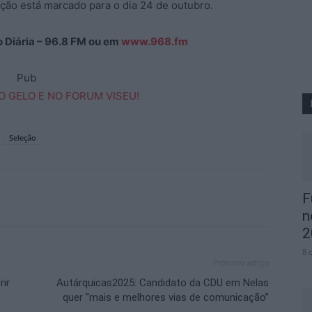
tição está marcado para o dia 24 de outubro.
ão Diária – 96.8 FM ou em
www.968.fm
Pub
Seleção
F
n
2
8 
Próximo artigo
rir
Autárquicas2025: Candidato da CDU em Nelas
quer “mais e melhores vias de comunicação”