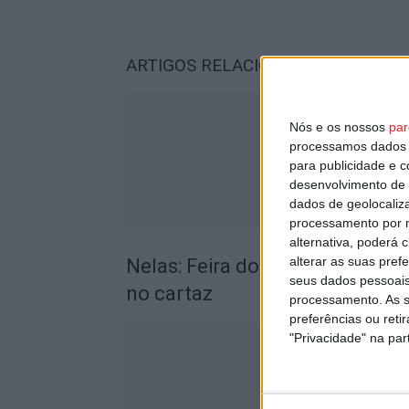
ARTIGOS RELACIONADOS
Mais do a
Nós e os nossos
par
processamos dados p
para publicidade e 
desenvolvimento de 
dados de geolocaliza
processamento por n
alternativa, poderá
alterar as suas pref
Nelas: Feira do Vinho do Dão 
seus dados pessoais
no cartaz
processamento. As s
preferências ou reti
"Privacidade" na part