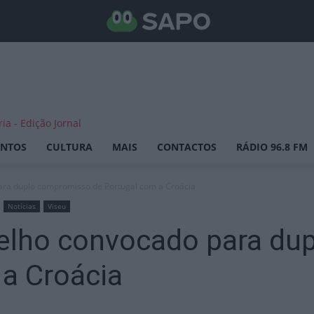
ENTOS
CULTURA
MAIS
CONTACTOS
RÁDIO 96.8 FM
ara duplo compromisso de Portugal com a Croácia
Notícias
Viseu
oelho convocado para d
 a Croácia