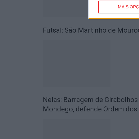
MAIS OP
Futsal: São Martinho de Mouro
Nelas: Barragem de Girabolhos 
Mondego, defende Ordem dos 