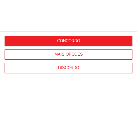
Futsal: São Martinho de Mouros vence e
CONCORDO
reentra nas contas da subida aos
nacionais
MAIS OPÇÕES
DISCORDO
Futsal: São Martinho de Mouros
complica acesso à 2.ª Fase da Taça