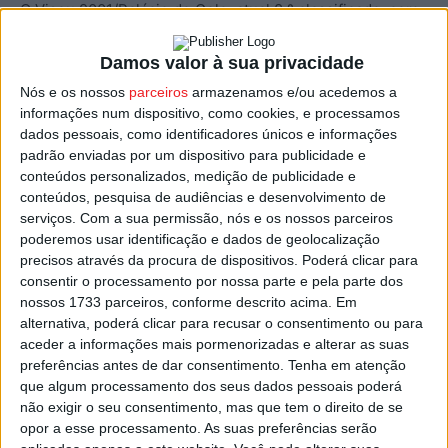
O Viseu 2001/Palácio do Gelo, atual 8.º classificado, com
14 pontos, vai receber o ABC de Nelas, 11.º com apenas 9
pontos em 11 jogos já realizados.
Damos valor à sua privacidade
Nós e os nossos
parceiros
armazenamos e/ou acedemos a
A 2.ª Fase de Manutenção e Descida será jogada por 16
informações num dispositivo, como cookies, e processamos
dados pessoais, como identificadores únicos e informações
clubes, divididos em duas séries e oito equipas cada,
padrão enviadas por um dispositivo para publicidade e
com a
Série 1
constituída pelo 7.º, 79.º, 11.º e 13.º
conteúdos personalizados, medição de publicidade e
classificados da Série A, e pelo 6.º, 8.º, 10.º e 12.º
conteúdos, pesquisa de audiências e desenvolvimento de
classificados da Série B, e a
Série 2
, pelo 6.º, 8.º, 10, e
serviços.
Com a sua permissão, nós e os nossos parceiros
poderemos usar identificação e dados de geolocalização
12º classificados da Série A, e pelos 7.º, 9.º, 11.º, e 13.º
precisos através da procura de dispositivos. Poderá clicar para
classificados da Série B.
consentir o processamento por nossa parte e pela parte dos
nossos 1733 parceiros, conforme descrito acima. Em
A constituição das séries finais será apenas conhecida
alternativa, poderá clicar para recusar o consentimento ou para
aceder a informações mais pormenorizadas e alterar as suas
após a realização da última jornada, e Viseu 2001/Palácio
preferências antes de dar consentimento.
Tenha em atenção
do gelo e ABC de Nelas poderão, ou não, integrar a
que algum processamento dos seus dados pessoais poderá
mesma série final, tudo então dependendo do que venha
não exigir o seu consentimento, mas que tem o direito de se
a acontecer nos vários recintos que acolhem as partidas
opor a esse processamento. As suas preferências serão