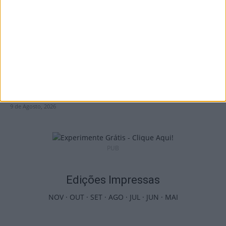
9 de Agosto, 2026
Futebol: 2.ª Divisão Distrital de Viseu já tem
séries e calendário
9 de Agosto, 2026
PUB
Edições Impressas
NOV
·
OUT
·
SET
·
AGO
·
JUL
·
JUN
·
MAI