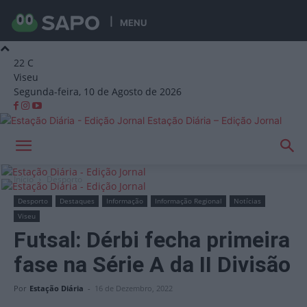
MENU
22
C
Viseu
Segunda-feira, 10 de Agosto de 2026
Estação Diária – Edição Jornal
Início
Desporto
Desporto
Destaques
Informação
Informação Regional
Notícias
Viseu
Futsal: Dérbi fecha primeira
fase na Série A da II Divisão
Por
Estação Diária
-
16 de Dezembro, 2022