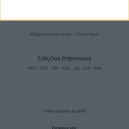
Incêndios: Viseu é o segundo distrito do
país com mais área...
7 de Agosto, 2026
PUB
Edições Impressas
NOV
·
OUT
·
SET
·
AGO
·
JUL
·
JUN
·
MAI
Voltar à Rádio 96.8FM
Estamos em: