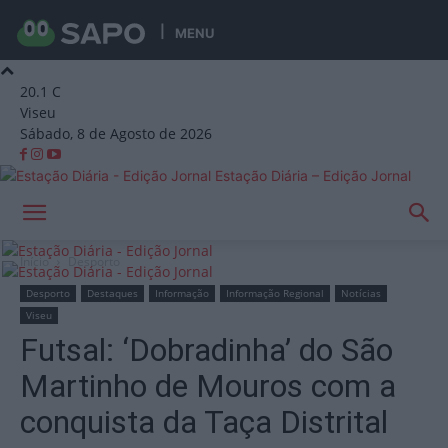
MENU
20.1
C
Viseu
Sábado, 8 de Agosto de 2026
Estação Diária – Edição Jornal
Início
Desporto
Desporto
Destaques
Informação
Informação Regional
Notícias
Viseu
Futsal: ‘Dobradinha’ do São
Martinho de Mouros com a
conquista da Taça Distrital