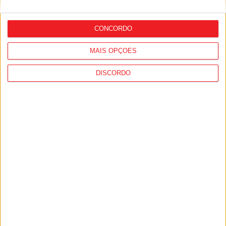
nacionais
CONCORDO
MAIS OPÇÕES
DISCORDO
Futsal: São Martinho de Mouros
complica acesso à 2.ª Fase da Taça
Nacional