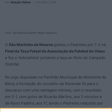
Por
Estação Diária
-
14 de Maio, 2024
Foto: SM Mouros/Daniel Veiga (arquivo)
O
São Martinho de Mouros
goleou o Pedreles por 7-2 na
Final da Taça Futsal da Associação de Futebol de Viseu
e fez a ‘dobradinha’ juntando a taça ao título de Campeão
Distrital.
No jogo disputado no Pavilhão Municipal de Moimenta da
Beira, a formação do concelho de Resende foi para o
descanso com uma vantagem mínima, com o resultado
em 2-1, com golos de Ricardo Martins, aos 5 minutos e
de Nuno Padilha, aos 17, tendo o Pedreles reduzido por
Pedro varela, aos 19.