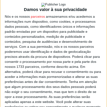
Damos valor à sua privacidade
No segundo tempo, Bartolomeu Borges fez o 3-1, aos 27,
e três minutos volvidos Nuno Padilha fez o seu segundo
Nós e os nossos
parceiros
armazenamos e/ou acedemos a
informações num dispositivo, como cookies, e processamos
da tarde e colocou o marcado em 4-1, à passagem do
dados pessoais, como identificadores únicos e informações
minuto 30.
padrão enviadas por um dispositivo para publicidade e
conteúdos personalizados, medição de publicidade e
O São Martinho de Mouros não tirou o pé do acelerador e
conteúdos, pesquisa de audiências e desenvolvimento de
serviços.
Com a sua permissão, nós e os nossos parceiros
marcou por mais três vezes, por Ricardo Martins (33),
poderemos usar identificação e dados de geolocalização
Fernando Leal (34) e João Ferreira (36) e o melhor que o
precisos através da procura de dispositivos. Poderá clicar para
Pedreles conseguiu foi reduzir para 2-7 aos 39 minutos
consentir o processamento por nossa parte e pela parte dos
por intermédio de Paulo Ferreira.
nossos 1733 parceiros, conforme descrito acima. Em
alternativa, poderá clicar para recusar o consentimento ou para
aceder a informações mais pormenorizadas e alterar as suas
A formação e Resende irá agora disputar a Taça Nacional
preferências antes de dar consentimento.
Tenha em atenção
de Futsal como representante da AF Viseu, integrando o
que algum processamento dos seus dados pessoais poderá
Grupo B com as formações do
Leixões
,
Santa
Isabel
e
não exigir o seu consentimento, mas que tem o direito de se
opor a esse processamento. As suas preferências serão
Mêda
.
aplicadas apenas a este website. Você pode alterar suas
preferências ou retirar seu consentimento a qualquer momento