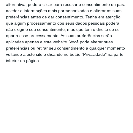
alternativa, poderá clicar para recusar o consentimento ou para
A partida começa pelas 18:00 e o Viseu 2001 entra em
aceder a informações mais pormenorizadas e alterar as suas
campo com uma vantagem de seis pontos sobre o
preferências antes de dar consentimento.
Tenha em atenção
Gafanha, a primeira das equipas em zona de descida. No
que algum processamento dos seus dados pessoais poderá
não exigir o seu consentimento, mas que tem o direito de se
confronto direto as viseenses têm vantagem, o que faz
opor a esse processamento. As suas preferências serão
com que, na prática, seja de sete pontos.
aplicadas apenas a este website. Você pode alterar suas
preferências ou retirar seu consentimento a qualquer momento
A quatro jogos do final do campeonato, uma eventual
voltando a este site e clicando no botão "Privacidade" na parte
inferior da página.
vitória este sábado poderá carimbar a manutenção da
formação orientada por Roger Nunes.
Esta e outras notícias para ouvir na Estação Diária – 96.8
FM ou em
www.968.fm
.
Pub