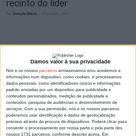
recinto do líder
Por
Estação Diária
-
25 de Maio, 2024
Foto: Viseu 2001
Damos valor à sua privacidade
A equipa do
Viseu 2001
joga este sábado em Ponte de
Nós e os nossos
parceiros
armazenamos e/ou acedemos a
Lima frente ao
Casa do Povo de Freixo
, líder da
Fase de
informações num dispositivo, como cookies, e processamos
Manutenção
da
II Divisão Nacional Feminina de Futsal
.
dados pessoais, como identificadores únicos e informações
padrão enviadas por um dispositivo para publicidade e
conteúdos personalizados, medição de publicidade e
Um obstáculo de alguma envergadura no caminho das
conteúdos, pesquisa de audiências e desenvolvimento de
viseenses rumo ao objetivo da permanência nos
serviços.
Com a sua permissão, nós e os nossos parceiros
nacionais, com as viseenses no 4.º lugar da classificação
poderemos usar identificação e dados de geolocalização
com 17 pontos, menos dois do que as suas adversárias
precisos através da procura de dispositivos. Poderá clicar para
deste sábado.
consentir o processamento por nossa parte e pela parte dos
nossos 1731 parceiros, conforme descrito acima. Em