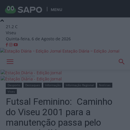
MENU
21.2
C
Viseu
Quinta-feira, 6 de Agosto de 2026
Estação Diária – Edição Jornal
Início
Desporto
Desporto
Destaques
Informação
Informação Regional
Notícias
Viseu
Futsal Feminino: Caminho
do Viseu 2001 para a
manutenção passa pelo