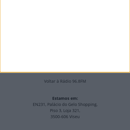
PUB
Edições Impressas
NOV
·
OUT
·
SET
·
AGO
·
JUL
·
JUN
·
MAI
Voltar à Rádio 96.8FM
Estamos em:
EN231, Palácio do Gelo Shopping,
Piso 3, Loja 321,
3500-606 Viseu