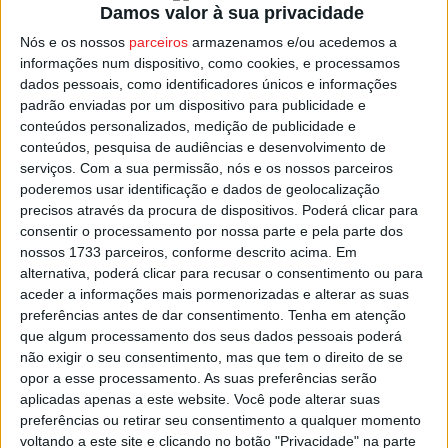
Damos valor à sua privacidade
Benfica
recebe no Pavilhão do Fontelo a equipa do
Pregança Mar
, formação dos distritais de Lisboa, e uma
Nós e os nossos
parceiros
armazenamos e/ou acedemos a
informações num dispositivo, como cookies, e processamos
hora mais cedo, pelas 17:00, a
Casa do Benfica de
dados pessoais, como identificadores únicos e informações
Mortágua
recebe no Pavilhão Municipal a equipa do
padrão enviadas por um dispositivo para publicidade e
Proença-A-Nova
.
conteúdos personalizados, medição de publicidade e
conteúdos, pesquisa de audiências e desenvolvimento de
serviços.
Com a sua permissão, nós e os nossos parceiros
Na segunda eliminatória vai também entrar no sorteio a
poderemos usar identificação e dados de geolocalização
formação do
Viseu 2001
equipa que este ano joga a II
precisos através da procura de dispositivos. Poderá clicar para
Divisão Nacional Feminina de Futsal.
consentir o processamento por nossa parte e pela parte dos
nossos 1733 parceiros, conforme descrito acima. Em
alternativa, poderá clicar para recusar o consentimento ou para
Esta e outras notícias para ouvir na Estação Diária – 96.8
aceder a informações mais pormenorizadas e alterar as suas
FM ou em
www.968.fm
.
preferências antes de dar consentimento.
Tenha em atenção
que algum processamento dos seus dados pessoais poderá
Pub
não exigir o seu consentimento, mas que tem o direito de se
opor a esse processamento. As suas preferências serão
aplicadas apenas a este website. Você pode alterar suas
preferências ou retirar seu consentimento a qualquer momento
voltando a este site e clicando no botão "Privacidade" na parte
TAGS
AF Viseu
Futsal Feminino
Taça de Portugal
Viseu