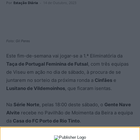
Por
Estação Diária
-
14 de Outubro, 2023
Foto: Gil Peres
Este fim-de-semana vai jogar-se a 1.ª Eliminatória da
Taça de Portugal Feminina de Futsal
, com três equipas
de Viseu em ação no dia de sábado, à procura de se
juntarem no sorteio da próxima ronda a
Cinfães
e
Lusitano de Vildemoinhos
, que ficaram isentas.
Na
Série
Norte
, pelas 18:00 deste sábado, o
Gente Nave
Alvite
recebe no Pavilhão de Moimenta da Beira a equipa
da
Casa do FC Porto de Rio Tinto
.
À mesma hora, e a contar para a
Série Centro
, o
Viseu e