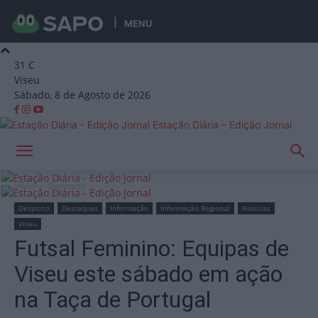
MENU
31
C
Viseu
Sábado, 8 de Agosto de 2026
Estação Diária – Edição Jornal
Início
Desporto
Desporto
Destaques
Informação
Informação Regional
Notícias
Viseu
Futsal Feminino: Equipas de
Viseu este sábado em ação
na Taça de Portugal