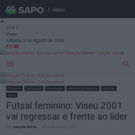
MENU
29.9
C
Viseu
Sábado, 8 de Agosto de 2026
Estação Diária – Edição Jornal
Início
Desporto
Desporto
Destaques
Informação
Informação Regional
Notícias
Viseu
Futsal feminino: Viseu 2001
vai regressar e frente ao líder
Por
Estação Diária
-
30 de Novembro, 2025