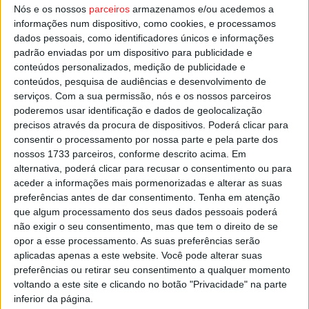
classificação, ainda sem qualquer ponto somado, e na
Nós e os nossos
parceiros
armazenamos e/ou acedemos a
próxima jornada vai jogar no recinto do Futsal Campo.
informações num dispositivo, como cookies, e processamos
dados pessoais, como identificadores únicos e informações
padrão enviadas por um dispositivo para publicidade e
Esta e outras notícias para ouvir na Estação Diária – 96.8
conteúdos personalizados, medição de publicidade e
FM ou em
www.968.fm
.
conteúdos, pesquisa de audiências e desenvolvimento de
serviços.
Com a sua permissão, nós e os nossos parceiros
poderemos usar identificação e dados de geolocalização
Pub
precisos através da procura de dispositivos. Poderá clicar para
consentir o processamento por nossa parte e pela parte dos
nossos 1733 parceiros, conforme descrito acima. Em
alternativa, poderá clicar para recusar o consentimento ou para
TAGS
Futsal Feminino
Futsal Lamego
Viseu
Viseu 2001
aceder a informações mais pormenorizadas e alterar as suas
preferências antes de dar consentimento.
Tenha em atenção
que algum processamento dos seus dados pessoais poderá
não exigir o seu consentimento, mas que tem o direito de se
opor a esse processamento. As suas preferências serão
aplicadas apenas a este website. Você pode alterar suas
preferências ou retirar seu consentimento a qualquer momento
voltando a este site e clicando no botão "Privacidade" na parte
Artigo anterior
Próximo artigo
inferior da página.