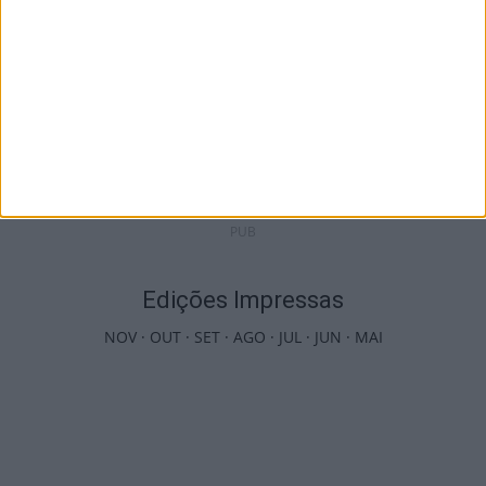
Futebol: Jogadores do Académico e
Tondela vão exibir distinções oficiais nas...
7 de Agosto, 2026
PUB
Edições Impressas
NOV
·
OUT
·
SET
·
AGO
·
JUL
·
JUN
·
MAI