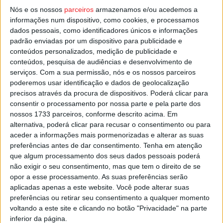
Nós e os nossos
parceiros
armazenamos e/ou acedemos a
Sobem à III Divisão Nacional os dois primeiros
informações num dispositivo, como cookies, e processamos
classificados, e ainda o melhor terceiro entre as cinco
dados pessoais, como identificadores únicos e informações
séries.
padrão enviadas por um dispositivo para publicidade e
conteúdos personalizados, medição de publicidade e
conteúdos, pesquisa de audiências e desenvolvimento de
Esta e outras notícias para ouvir na Estação Diária – 96.8
serviços.
Com a sua permissão, nós e os nossos parceiros
FM ou em
www.968.fm
.
poderemos usar identificação e dados de geolocalização
precisos através da procura de dispositivos. Poderá clicar para
Pub
consentir o processamento por nossa parte e pela parte dos
nossos 1733 parceiros, conforme descrito acima. Em
alternativa, poderá clicar para recusar o consentimento ou para
aceder a informações mais pormenorizadas e alterar as suas
preferências antes de dar consentimento.
Tenha em atenção
TAGS
Futsal
Mangualde
Pedreles
Taça Nacional de Futsal
que algum processamento dos seus dados pessoais poderá
Viseu
não exigir o seu consentimento, mas que tem o direito de se
opor a esse processamento. As suas preferências serão
aplicadas apenas a este website. Você pode alterar suas
preferências ou retirar seu consentimento a qualquer momento
voltando a este site e clicando no botão "Privacidade" na parte
inferior da página.