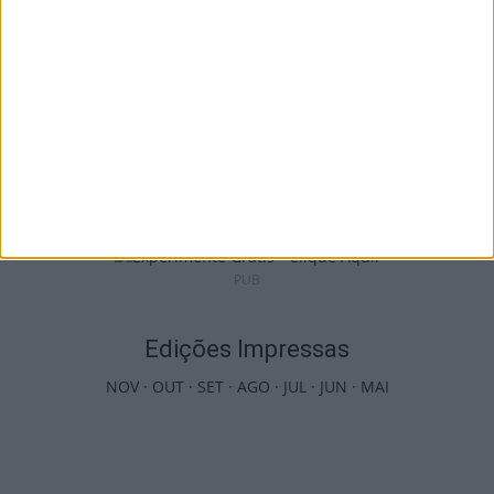
Liga 2: Tondela já tem data para receção à
Académica e deslocação...
9 de Agosto, 2026
PUB
Edições Impressas
NOV
·
OUT
·
SET
·
AGO
·
JUL
·
JUN
·
MAI