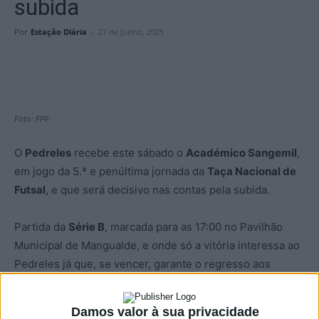
subida
Por
Estação Diária
-
21 de Junho, 2025
Foto: FPF
O
Pedreles
recebe este sábado o
Académico Sangemil
,
em jogo da 5.ª e penúltima jornada da
Taça Nacional de
Futsal
, e que será decisivo nas contas pela subida.
Partida da
Série B
, marcada para as 17:00 no Pavilhão
Municipal de Mangualde, e onde só a vitória interessa ao
Pedreles já que, se vencer, garante o regresso aos
nacionais de futsal, caso a
Lusitânia de Lourosa
vença o
Miramar
.
Damos valor à sua privacidade