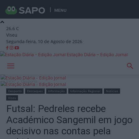
MENU
26.6
C
Viseu
Segunda-feira, 10 de Agosto de 2026
Estação Diária – Edição Jornal
Início
Desporto
Desporto
Destaques
Informação
Informação Regional
Notícias
Viseu
Futsal: Pedreles recebe
Académico Sangemil em jogo
decisivo nas contas pela