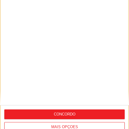
joga continuidade na Taça de Portugal
Armamar: Sporting realiza estágio de
futsal em agosto
CONCORDO
MAIS OPÇÕES