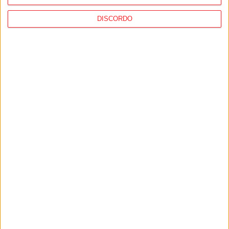
DISCORDO
Futsal: São Martinho de Mouros garantiu
o regresso aos nacionais