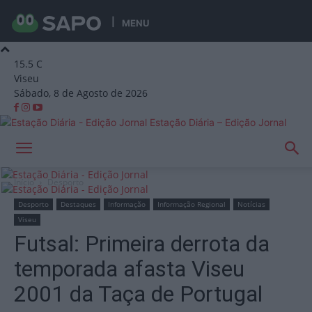
MENU
15.5
C
Viseu
Sábado, 8 de Agosto de 2026
Estação Diária – Edição Jornal
Início
Desporto
Desporto
Destaques
Informação
Informação Regional
Notícias
Viseu
Futsal: Primeira derrota da
temporada afasta Viseu
2001 da Taça de Portugal