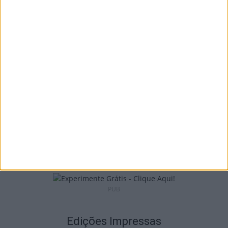
I Liga: Académico de Viseu quer travar
Benfica na Luz
7 de Agosto, 2026
Castro Daire: Jornadas da Juventude
arrancam com seis dias de atividades...
7 de Agosto, 2026
PUB
Edições Impressas