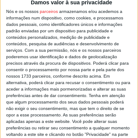
Damos valor à sua privacidade
campeão nacional e detentor da Taça de Portugal, foi
Nós e os nossos
parceiros
armazenamos e/ou acedemos a
para o intervalo a vencer por 3-0 e no segundo tempo
informações num dispositivo, como cookies, e processamos
dilatou o resultado até aos 9-0 finais.
dados pessoais, como identificadores únicos e informações
padrão enviadas por um dispositivo para publicidade e
A formação viseense foca agora todas as atenções no
conteúdos personalizados, medição de publicidade e
conteúdos, pesquisa de audiências e desenvolvimento de
Campeonato Nacional da III Divisão, para já para o que
serviços.
Com a sua permissão, nós e os nossos parceiros
resta da I Fase, onde lideram a Série B só com vitórias,
poderemos usar identificação e dados de geolocalização
bem encaminhados para puderem vir a lutar pela subida
precisos através da procura de dispositivos. Poderá clicar para
de divisão, o objetivo assumido para a atua época
consentir o processamento por nossa parte e pela parte dos
nossos 1733 parceiros, conforme descrito acima. Em
desportiva de futsal.
alternativa, poderá clicar para recusar o consentimento ou para
aceder a informações mais pormenorizadas e alterar as suas
Esta e outras notícias para ouvir na Estação Diária – 96.8
preferências antes de dar consentimento.
Tenha em atenção
FM ou em
www.968.fm
.
que algum processamento dos seus dados pessoais poderá
não exigir o seu consentimento, mas que tem o direito de se
opor a esse processamento. As suas preferências serão
Pub
aplicadas apenas a este website. Você pode alterar suas
preferências ou retirar seu consentimento a qualquer momento
voltando a este site e clicando no botão "Privacidade" na parte