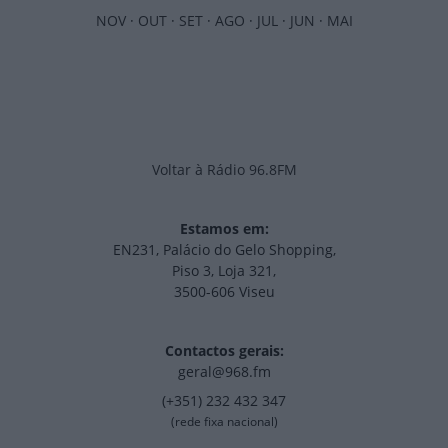
NOV
·
OUT
·
SET
·
AGO
·
JUL
·
JUN
·
MAI
Voltar à Rádio 96.8FM
Estamos em:
EN231, Palácio do Gelo Shopping,
Piso 3, Loja 321,
3500-606 Viseu
Contactos gerais:
geral@968.fm
(+351) 232 432 347
(rede fixa nacional)