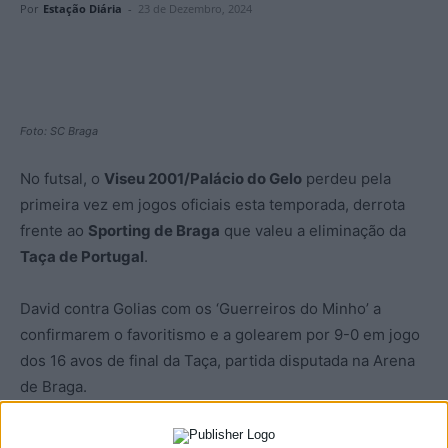
Por
Estação Diária
-
23 de Dezembro, 2024
Foto: SC Braga
No futsal, o
Viseu 2001/Palácio do Gelo
perdeu pela
primeira vez em jogos oficiais esta temporada, derrota
frente ao
Sporting de Braga
que valeu a eliminação da
Taça de Portugal
.
David contra Golias com os ‘Guerreiros do Minho’ a
confirmarem o favoritismo e a golearem por 9-0 em jogo
dos 16 avos de final da Taça, partida disputada na Arena
de Braga.
O atual terceiro classificado da Liga de futsal, vice-