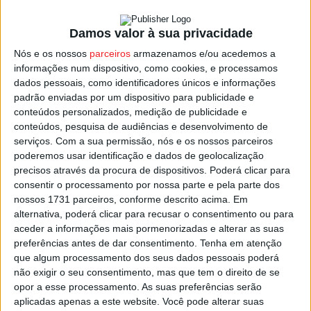
Danilinho é o terceiro reforço confirmado pelos
viseenses, juntando-se ao guarda-redes Raúl Pereira,
Damos valor à sua privacidade
ex-União 1919, e a Gustavo Martins. O universal, de 34
Nós e os nossos
parceiros
armazenamos e/ou acedemos a
anos, regressa ao Viseu 2001, clube onde foi decisivo na
informações num dispositivo, como cookies, e processamos
subida à II Divisão em 2024/25, ao apontar 41 golos em
dados pessoais, como identificadores únicos e informações
padrão enviadas por um dispositivo para publicidade e
21 jogos.
conteúdos personalizados, medição de publicidade e
conteúdos, pesquisa de audiências e desenvolvimento de
No capítulo das renovações, o clube garantiu a
serviços.
Com a sua permissão, nós e os nossos parceiros
continuidade de Lucas de Andrade, guarda-redes de 21
poderemos usar identificação e dados de geolocalização
precisos através da procura de dispositivos. Poderá clicar para
anos que assinou por mais duas épocas, de Russo, ala de
consentir o processamento por nossa parte e pela parte dos
32 anos que vai cumprir a sétima temporada consecutiva
nossos 1731 parceiros, conforme descrito acima. Em
no emblema viseense, de João Teixeira, universal de 39
alternativa, poderá clicar para recusar o consentimento ou para
anos, e de Pedro Peixoto, fixo de 34 anos que soma mais
aceder a informações mais pormenorizadas e alterar as suas
preferências antes de dar consentimento.
Tenha em atenção
de 200 jogos pelo clube.
que algum processamento dos seus dados pessoais poderá
não exigir o seu consentimento, mas que tem o direito de se
Quanto às saídas, estão confirmadas as partidas de
opor a esse processamento. As suas preferências serão
Adaílton, David e Couceiro.
aplicadas apenas a este website. Você pode alterar suas