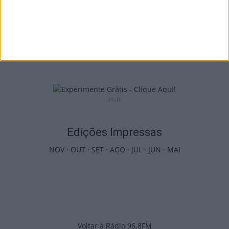
Penalva do Castelo: Festa do Vinho Dão
regressa a 23 de...
6 de Agosto, 2026
PUB
Edições Impressas
NOV
·
OUT
·
SET
·
AGO
·
JUL
·
JUN
·
MAI
Voltar à Rádio 96.8FM