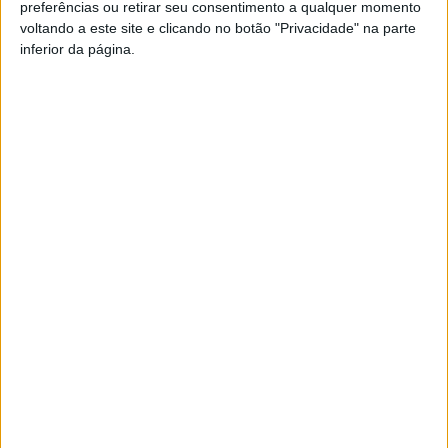
preferências ou retirar seu consentimento a qualquer momento
voltando a este site e clicando no botão "Privacidade" na parte
Esta e outras notícias para ouvir na Estação Diária – 96.8
inferior da página.
FM ou em
www.968.fm
.
Pub
TAGS
Futsal
Viseu
Viseu 2001
Artigo anterior
Próximo artigo
Viseu: Armando Mourisco e
Viseu: Centro Histórico sem
Lúcia Araújo Silva disputam
trânsito