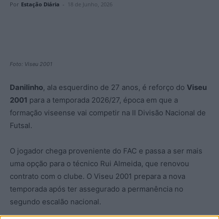
Por
Estação Diária
-
18 de Junho, 2026
Foto: Viseu 2001
Danilinho
, ala esquerdino de 27 anos, é reforço do
Viseu
2001
para a temporada 2026/27, época em que a
formação viseense vai competir na II Divisão Nacional de
Futsal.
O jogador chega proveniente do FAC e passa a ser mais
uma opção para o técnico Rui Almeida, que renovou
contrato com o clube. O Viseu 2001 prepara a nova
temporada após ter assegurado a permanência no
segundo escalão nacional.