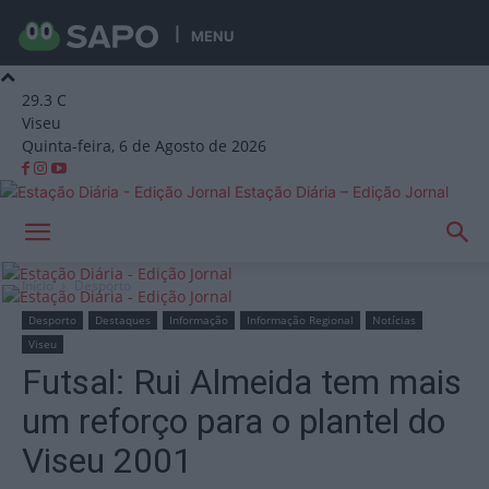
MENU
29.3
C
Viseu
Quinta-feira, 6 de Agosto de 2026
Estação Diária – Edição Jornal
Início
Desporto
Desporto
Destaques
Informação
Informação Regional
Notícias
Viseu
Futsal: Rui Almeida tem mais
um reforço para o plantel do
Viseu 2001