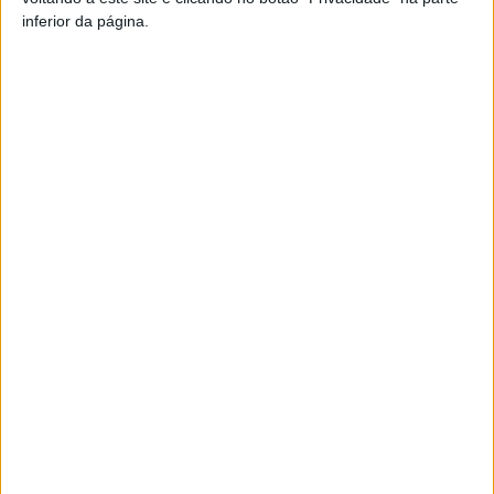
inferior da página.
TAGS
AF Viseu
Futsal
Viseu
Artigo anterior
Próximo artigo
Viseu: Concurso para a
Moimenta da Beira: Toneladas
barragem de Girabolhos
de materiais de construção e
avança até final de março
bens alimentares para Leiria
ARTIGOS RELACIONADOS
Mais do autor