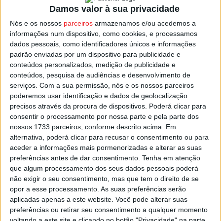
por 2-1.
Damos valor à sua privacidade
Nós e os nossos
parceiros
armazenamos e/ou acedemos a
A equipa de Lafões está a 10 pontos da liderança, mas
informações num dispositivo, como cookies, e processamos
com menos um jogo disputado em relação aos dois
dados pessoais, como identificadores únicos e informações
primeiros classificados.
padrão enviadas por um dispositivo para publicidade e
conteúdos personalizados, medição de publicidade e
conteúdos, pesquisa de audiências e desenvolvimento de
Nos outros encontros da ronda, o
Inter Futsal Tarouca
foi
serviços.
Com a sua permissão, nós e os nossos parceiros
a
Lamelas
vencer por 3-2, o
Futsal Clube de Lamego
poderemos usar identificação e dados de geolocalização
também ganhou fora de casa com um triunfo por 4-2 em
precisos através da procura de dispositivos. Poderá clicar para
Penedono
, enquanto o
Rio de Moinhos
receber e bateu a
consentir o processamento por nossa parte e pela parte dos
nossos 1733 parceiros, conforme descrito acima. Em
Associação de Desporto de Carregal do Sal
por 5-3.
alternativa, poderá clicar para recusar o consentimento ou para
aceder a informações mais pormenorizadas e alterar as suas
Esta e outras notícias para ouvir na Estação Diária – 96.8
preferências antes de dar consentimento.
Tenha em atenção
FM ou em
www.968.fm
.
que algum processamento dos seus dados pessoais poderá
não exigir o seu consentimento, mas que tem o direito de se
opor a esse processamento. As suas preferências serão
Pub
aplicadas apenas a este website. Você pode alterar suas
preferências ou retirar seu consentimento a qualquer momento
voltando a este site e clicando no botão "Privacidade" na parte