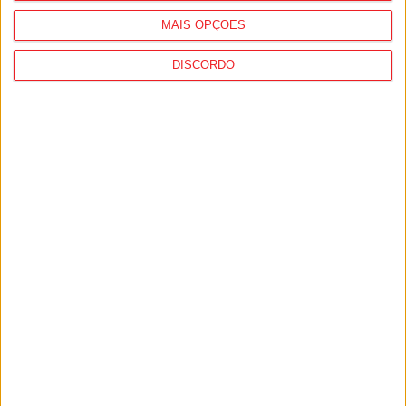
MAIS OPÇÕES
DISCORDO
Viseu: GNR detém sete suspeitos por
furto de cobre na região