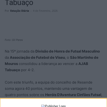
Tabuaço
Por
Estação Diária
-
4 de Fevereiro, 2026
Foto: Gil Peres
Na 15ª jornada da
Divisão de Honra de Futsal Masculino
da
Associação de Futebol de Viseu
, o
São Martinho de
Mouros
consolidou a liderança ao vencer a
AJAB
Tabuaço
por 4-2.
Com este triunfo, a equipa do concelho de Resende
soma agora 40 pontos, mantendo uma vantagem de
quatro pontos sobre os
Heróis D’Aventura Cinfães Futsal
,
que venceram o terceiro classificado, a
Sampedrense
,