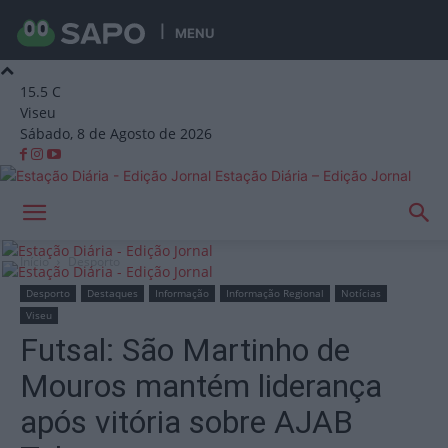
MENU
15.5
C
Viseu
Sábado, 8 de Agosto de 2026
Estação Diária – Edição Jornal
Início
Desporto
Desporto
Destaques
Informação
Informação Regional
Notícias
Viseu
Futsal: São Martinho de
Mouros mantém liderança
após vitória sobre AJAB