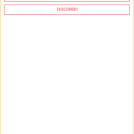
Viseu: Concurso nacional de argumentos
DISCORDO
para curtas abre candidaturas com
prémio de mil euros
PUB