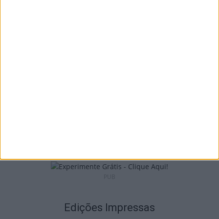
Tondela: Exposição de Fórmula 1 no Museu
do Caramulo ultrapassa os...
6 de Agosto, 2026
Viseu: Câmara aprova projeto para instalar
54 câmaras de videovigilância em...
6 de Agosto, 2026
PUB
Edições Impressas