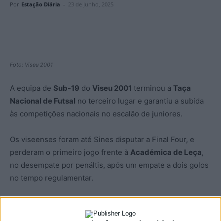
Por
Estação Diária
-
23 de Junho, 2025
Foto: Viseu 2001
A equipa de
Sub-19
do
Viseu 2001
terminou a
Taça
Nacional de Futsal
no terceiro lugar e garantiu a subida
às competições nacionais no escalão de juniores.
Os viseenses foram até Sines disputar a Final Four, e
perderam o primeiro jogo frente à
Académica de Leça
,
no desempate por penáltis, após um empate a dois golos
no tempo regulamentar.
No jogo de atribuição dos 3.º e 4.º lugares, e que valia a
última vaga na subida aos nacionais, os Sub-19 do Viseu