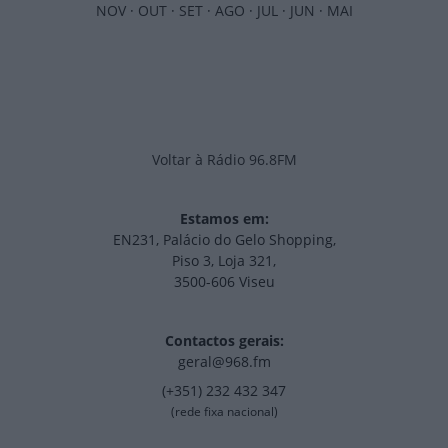
NOV
·
OUT
·
SET
·
AGO
·
JUL
·
JUN
·
MAI
Voltar à Rádio 96.8FM
Estamos em:
EN231, Palácio do Gelo Shopping,
Piso 3, Loja 321,
3500-606 Viseu
Contactos gerais:
geral@968.fm
(+351) 232 432 347
(rede fixa nacional)