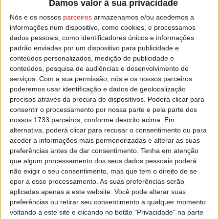
Damos valor à sua privacidade
2001 bateram o
Vitória de Santarém
por 3-2.
Nós e os nossos
parceiros
armazenamos e/ou acedemos a
informações num dispositivo, como cookies, e processamos
Mais uma página histórica na vida da coletividade
dados pessoais, como identificadores únicos e informações
viseense que pela primeira vez em 2025/2026 vai ter a
padrão enviadas por um dispositivo para publicidade e
equipa de juniores a jogar a II Divisão Nacional de futsal.
conteúdos personalizados, medição de publicidade e
conteúdos, pesquisa de audiências e desenvolvimento de
serviços.
Com a sua permissão, nós e os nossos parceiros
Esta e outras notícias para ouvir na Estação Diária – 96.8
poderemos usar identificação e dados de geolocalização
FM ou em
www.968.fm
.
precisos através da procura de dispositivos. Poderá clicar para
consentir o processamento por nossa parte e pela parte dos
nossos 1733 parceiros, conforme descrito acima. Em
Pub
alternativa, poderá clicar para recusar o consentimento ou para
aceder a informações mais pormenorizadas e alterar as suas
preferências antes de dar consentimento.
Tenha em atenção
que algum processamento dos seus dados pessoais poderá
TAGS
Futsal
Taça Nacional de Futsal
Viseu
Viseu 2001
não exigir o seu consentimento, mas que tem o direito de se
opor a esse processamento. As suas preferências serão
aplicadas apenas a este website. Você pode alterar suas
preferências ou retirar seu consentimento a qualquer momento
voltando a este site e clicando no botão "Privacidade" na parte