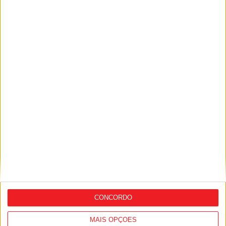
Viseu: APCVD vai instalar nova sede no
Centro Histórico após investimento
municipal de 150 mil euros
CONCORDO
MAIS OPÇÕES