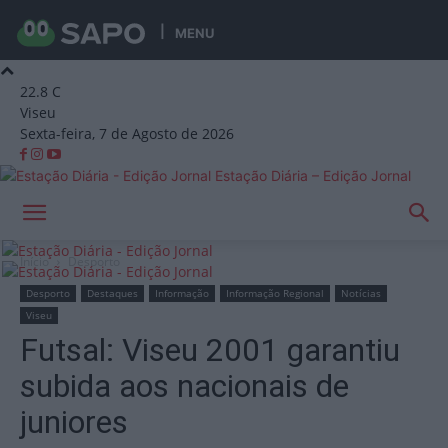
MENU
22.8
C
Viseu
Sexta-feira, 7 de Agosto de 2026
Estação Diária – Edição Jornal
Início
Desporto
Desporto
Destaques
Informação
Informação Regional
Notícias
Viseu
Futsal: Viseu 2001 garantiu
subida aos nacionais de
juniores