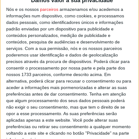
Damos valor à sua privacidade
posição, com 12 pontos, a três do
Barb
arense, segundo
Nós e os nossos
parceiros
armazenamos e/ou acedemos a
classificado, e a seis do líder, o
Portimonense
, que
informações num dispositivo, como cookies, e processamos
venceu todos os jogos da primeira volta.
dados pessoais, como identificadores únicos e informações
padrão enviadas por um dispositivo para publicidade e
conteúdos personalizados, medição de publicidade e
O encontro, no Pavilhão Cidade de Viseu, está marcado
conteúdos, pesquisa de audiências e desenvolvimento de
para as 17:30.
serviços.
Com a sua permissão, nós e os nossos parceiros
poderemos usar identificação e dados de geolocalização
Esta e outras notícias para ouvir na Estação Diária – 96.8
precisos através da procura de dispositivos. Poderá clicar para
consentir o processamento por nossa parte e pela parte dos
FM ou em
www.968.fm
.
nossos 1733 parceiros, conforme descrito acima. Em
alternativa, poderá clicar para recusar o consentimento ou para
Pub
aceder a informações mais pormenorizadas e alterar as suas
preferências antes de dar consentimento.
Tenha em atenção
que algum processamento dos seus dados pessoais poderá
não exigir o seu consentimento, mas que tem o direito de se
TAGS
Futsal
Viseu
Viseu 2001
opor a esse processamento. As suas preferências serão
aplicadas apenas a este website. Você pode alterar suas
preferências ou retirar seu consentimento a qualquer momento
voltando a este site e clicando no botão "Privacidade" na parte