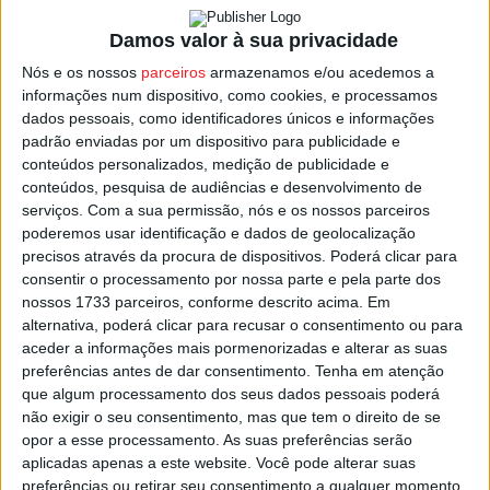
com os adeptos, na última jornada no Cidade de Viseu,
quando receber o
Saavedra Guedes
, dia 19.
Damos valor à sua privacidade
Nós e os nossos
parceiros
armazenamos e/ou acedemos a
Já o
ABC de Nelas
ainda sonha com o play-off, mas
informações num dispositivo, como cookies, e processamos
precisa vencer os dois jogos que tem pela frente, e
dados pessoais, como identificadores únicos e informações
padrão enviadas por um dispositivo para publicidade e
esperar que o
Amarense
perca um, ou empate os dois.
conteúdos personalizados, medição de publicidade e
conteúdos, pesquisa de audiências e desenvolvimento de
Este sábado os nelenses recebem o
Beira Ria
(17:00),
serviços.
Com a sua permissão, nós e os nossos parceiros
enquanto o Amarense joga no Penamacorense, e na
poderemos usar identificação e dados de geolocalização
ronda final o ABC de Nelas viaja até Leiria para defrontar
precisos através da procura de dispositivos. Poderá clicar para
consentir o processamento por nossa parte e pela parte dos
o
Mendiga
, enquanto o Amarense recebe o
nossos 1733 parceiros, conforme descrito acima. Em
Vilaverdense.
alternativa, poderá clicar para recusar o consentimento ou para
aceder a informações mais pormenorizadas e alterar as suas
Na
Série A
, o
São Martinho de Mouros
está em sério
preferências antes de dar consentimento.
Tenha em atenção
que algum processamento dos seus dados pessoais poderá
risco de ver consumada este sábado a descida de
não exigir o seu consentimento, mas que tem o direito de se
divisão, em jogo frente à
Academia Johnson Januário
.
opor a esse processamento. As suas preferências serão
aplicadas apenas a este website. Você pode alterar suas
Esta e outras notícias para ouvir na Estação Diária – 96.8
preferências ou retirar seu consentimento a qualquer momento