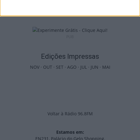
séries e calendário
9 de Agosto, 2026
PUB
Edições Impressas
NOV
·
OUT
·
SET
·
AGO
·
JUL
·
JUN
·
MAI
Voltar à Rádio 96.8FM
Estamos em:
EN231, Palácio do Gelo Shopping,