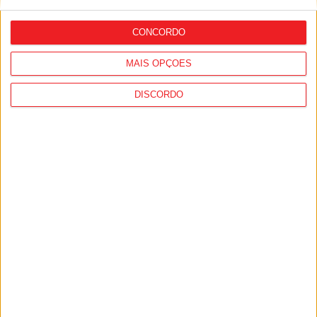
regras para a temporada 2026/27
CONCORDO
MAIS OPÇÕES
DISCORDO
Viseu: IP3 volta a fechar durante a noite
a partir de segunda-feira