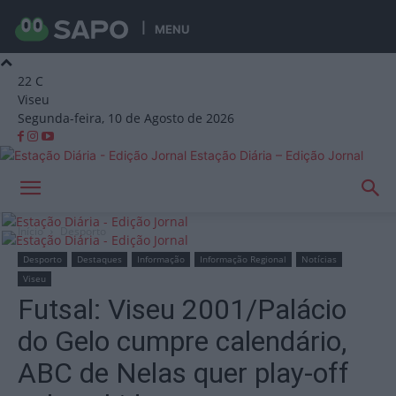
MENU
22
C
Viseu
Segunda-feira, 10 de Agosto de 2026
Estação Diária – Edição Jornal
Início
Desporto
Desporto
Destaques
Informação
Informação Regional
Notícias
Viseu
Futsal: Viseu 2001/Palácio
do Gelo cumpre calendário,
ABC de Nelas quer play-off