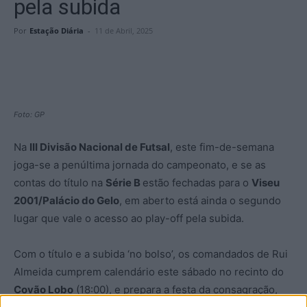
pela subida
Por
Estação Diária
-
11 de Abril, 2025
Foto: GP
Na
III Divisão Nacional de Futsal
, este fim-de-semana
joga-se a penúltima jornada do campeonato, e se as
contas do título na
Série B
estão fechadas para o
Viseu
2001/Palácio do Gelo
, em aberto está ainda o segundo
lugar que vale o acesso ao play-off pela subida.
Com o título e a subida ‘no bolso’, os comandados de Rui
Almeida cumprem calendário este sábado no recinto do
Covão Lobo
(18:00), e prepara a festa da consagração,