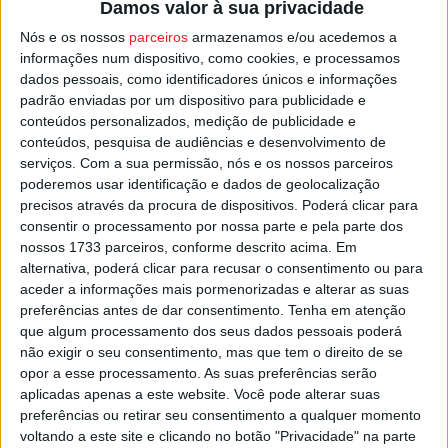
Damos valor à sua privacidade
empatadas na geral, todas com três pontos.
Nós e os nossos
parceiros
armazenamos e/ou acedemos a
informações num dispositivo, como cookies, e processamos
Na primeira volta os viseenses perderam em Valpaços,
dados pessoais, como identificadores únicos e informações
mas uma vitória este sábado deixaria a equipa em ótima
padrão enviadas por um dispositivo para publicidade e
posição para discutir o título na última jornada, no
conteúdos personalizados, medição de publicidade e
conteúdos, pesquisa de audiências e desenvolvimento de
Pavilhão de São Domingos de Rana, frente ao
Reguilas
serviços.
Com a sua permissão, nós e os nossos parceiros
de Tires
.
poderemos usar identificação e dados de geolocalização
precisos através da procura de dispositivos. Poderá clicar para
Esta e outras notícias para ouvir na Estação Diária – 96.8
consentir o processamento por nossa parte e pela parte dos
nossos 1733 parceiros, conforme descrito acima. Em
FM ou em
www.968.fm
alternativa, poderá clicar para recusar o consentimento ou para
aceder a informações mais pormenorizadas e alterar as suas
Pub
preferências antes de dar consentimento.
Tenha em atenção
que algum processamento dos seus dados pessoais poderá
não exigir o seu consentimento, mas que tem o direito de se
opor a esse processamento. As suas preferências serão
TAGS
Futsal
Viseu
Viseu 2001/Palácio do Gelo
aplicadas apenas a este website. Você pode alterar suas
preferências ou retirar seu consentimento a qualquer momento
voltando a este site e clicando no botão "Privacidade" na parte