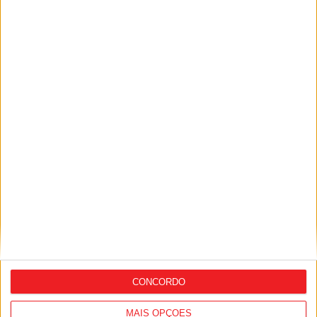
camisolas
Combustíveis: Preços devem baixar de
forma acentuada na próxima semana
CONCORDO
MAIS OPÇÕES