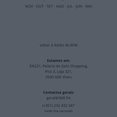
NOV
·
OUT
·
SET
·
AGO
·
JUL
·
JUN
·
MAI
Voltar à Rádio 96.8FM
Estamos em:
EN231, Palácio do Gelo Shopping,
Piso 3, Loja 321,
3500-606 Viseu
Contactos gerais:
geral@968.fm
(+351) 232 432 347
(rede fixa nacional)