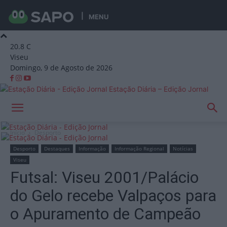
MENU
20.8
C
Viseu
Domingo, 9 de Agosto de 2026
Estação Diária – Edição Jornal
Início
Desporto
Desporto
Destaques
Informação
Informação Regional
Notícias
Viseu
Futsal: Viseu 2001/Palácio
do Gelo recebe Valpaços para
o Apuramento de Campeão