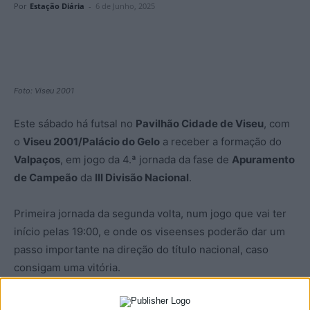
Por
Estação Diária
-
6 de Junho, 2025
Foto: Viseu 2001
Este sábado há futsal no
Pavilhão Cidade de Viseu
, com
o
Viseu 2001/Palácio do Gelo
a receber a formação do
Valpaços
, em jogo da 4.ª jornada da fase de
Apuramento
de Campeão
da
III Divisão Nacional
.
Primeira jornada da segunda volta, num jogo que vai ter
início pelas 19:00, e onde os viseenses poderão dar um
passo importante na direção do título nacional, caso
consigam uma vitória.
À entrada para este jogo, as três equipas estão