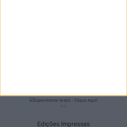
São Pedro do Sul: Governo aprova Centro
de Interpretação da Serra...
8 de Agosto, 2026
Incêndios: Viseu é o segundo distrito do
país com mais área...
7 de Agosto, 2026
PUB
Edições Impressas