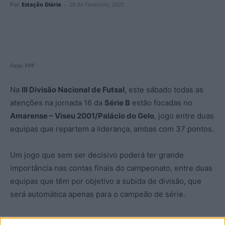
Por
Estação Diária
-
28 de Fevereiro, 2025
Foto: FPF
Na
III Divisão Nacional de Futsal
, este sábado todas as
atenções na jornada 16 da
Série B
estão focadas no
Amarense – Viseu 2001/Palácio do Gelo
, jogo entre duas
equipas que repartem a liderança, ambas com 37 pontos.
Um jogo que sem ser decisivo poderá ter grande
importância nas contas finais do campeonato, entre duas
equipas que têm por objetivo a subida de divisão, que
será automática apenas para o campeão de série.
Na primeira volta, a formação orientada por
Rui
Almeida