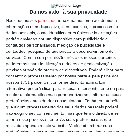
goleou em casa o Amarense por 8-2, e vencer este
Damos valor à sua privacidade
sábado representa mais que três pontos, já que deixará
os viseenses em vantagem no confronto direto em caso
Nós e os nossos
parceiros
armazenamos e/ou acedemos a
informações num dispositivo, como cookies, e processamos
de igualdade pontual no final do campeonato.
dados pessoais, como identificadores únicos e informações
padrão enviadas por um dispositivo para publicidade e
A partida está marcada para as 18:00.
conteúdos personalizados, medição de publicidade e
conteúdos, pesquisa de audiências e desenvolvimento de
serviços.
Com a sua permissão, nós e os nossos parceiros
Uma hora mais tarde começa em
Pombal
o jogo entre o
poderemos usar identificação e dados de geolocalização
Núcleo do Sporting
e o
ABC de Nelas
.
precisos através da procura de dispositivos. Poderá clicar para
consentir o processamento por nossa parte e pela parte dos
Mais a norte, na
Série A
, o
São Martinho de Mouros
,
nossos 1731 parceiros, conforme descrito acima. Em
alternativa, poderá clicar para recusar o consentimento ou para
moralizado por um triunfo na jornada passada na casa do
aceder a informações mais pormenorizadas e alterar as suas
líder, volta a jogar fora de casa, desta vez em
Paços de
preferências antes de dar consentimento.
Tenha em atenção
Ferreira
, onde pelas 20:00 vai defrontar o vice-líder do
que algum processamento dos seus dados pessoais poderá
campeonato.
não exigir o seu consentimento, mas que tem o direito de se
opor a esse processamento. As suas preferências serão
aplicadas apenas a este website. Você pode alterar suas
Esta e outras notícias para ouvir na Estação Diária – 96.8
preferências ou retirar seu consentimento a qualquer momento