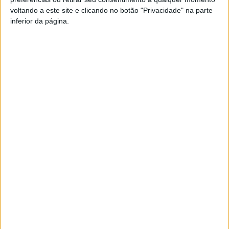
FM ou em
www.968.fm
.
voltando a este site e clicando no botão "Privacidade" na parte
inferior da página.
Pub
TAGS
ABC Nelas
Futsal
São Martinho de Mouros
Viseu
Viseu 2001/Palácio do Gelo
Artigo anterior
Próximo artigo
Futebol: Novo ‘dérbi das
Viseu: Câmara já aprovou o
beiras’ vai ser em juniores
anteprojeto para ao Centro de
Artes e Espetáculos