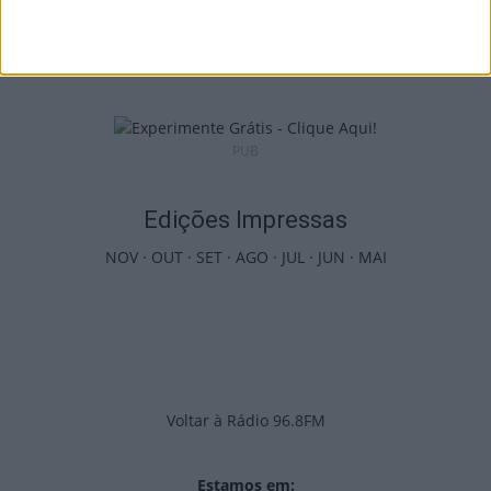
Lamego: Inscrições abertas para a 14.ª
Marcha e Corrida da Mulher...
6 de Agosto, 2026
PUB
Edições Impressas
NOV
·
OUT
·
SET
·
AGO
·
JUL
·
JUN
·
MAI
Voltar à Rádio 96.8FM
Estamos em: