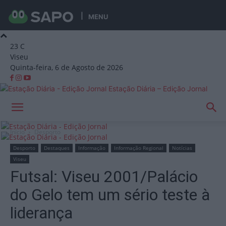
MENU
23
C
Viseu
Quinta-feira, 6 de Agosto de 2026
Estação Diária – Edição Jornal
Início
Desporto
Desporto
Destaques
Informação
Informação Regional
Notícias
Viseu
Futsal: Viseu 2001/Palácio
do Gelo tem um sério teste à
liderança