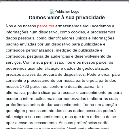
aconteceram em 2020.
Damos valor à sua privacidade
mortes de crianças e jovens. Em 2020 tinham sido
Nós e os nossos
parceiros
armazenamos e/ou acedemos a
contabilizadas 14 mortes.
informações num dispositivo, como cookies, e processamos
dados pessoais, como identificadores únicos e informações
Segundo a APSI, em Portugal, os afogamentos são a
padrão enviadas por um dispositivo para publicidade e
conteúdos personalizados, medição de publicidade e
segunda causa de morte acidental em crianças e jovens.
conteúdos, pesquisa de audiências e desenvolvimento de
serviços.
Com a sua permissão, nós e os nossos parceiros
Nesta campanha conjunta, pelo segundo ano
poderemos usar identificação e dados de geolocalização
consecutivo, a APSI e a GNR pretendem sensibilizar as
precisos através da procura de dispositivos. Poderá clicar para
consentir o processamento por nossa parte e pela parte dos
famílias para a importância dos cuidados de segurança a
nossos 1733 parceiros, conforme descrito acima. Em
respeitar junto da água, sejam praias, rios, barragens,
alternativa, poderá clicar para recusar o consentimento ou para
piscinas ou tanques.
aceder a informações mais pormenorizadas e alterar as suas
preferências antes de dar consentimento.
Tenha em atenção
que algum processamento dos seus dados pessoais poderá
Aprender a nadar é considerado fundamental na
não exigir o seu consentimento, mas que tem o direito de se
prevenção a estes acidentes, mas para crianças que
opor a esse processamento. As suas preferências serão
ainda nãos abem nadar bem, é aconselhado o uso de
aplicadas apenas a este website. Você pode alterar suas