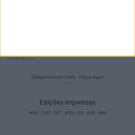
Futebol: Jogadores do Académico e
Tondela vão exibir distinções oficiais nas...
7 de Agosto, 2026
PUB
Edições Impressas
NOV
·
OUT
·
SET
·
AGO
·
JUL
·
JUN
·
MAI