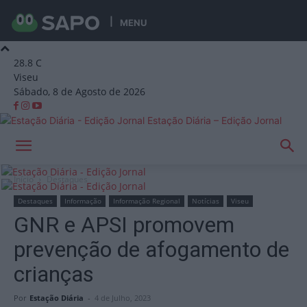
MENU
28.8
C
Viseu
Sábado, 8 de Agosto de 2026
Estação Diária – Edição Jornal
Início
Destaques
Destaques
Informação
Informação Regional
Notícias
Viseu
GNR e APSI promovem
prevenção de afogamento de
crianças
Por
Estação Diária
-
4 de Julho, 2023