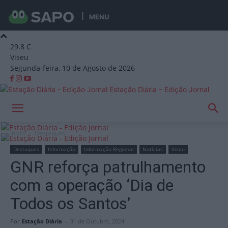
MENU
29.8
C
Viseu
Segunda-feira, 10 de Agosto de 2026
Estação Diária – Edição Jornal
Início
Destaques
Destaques
Informação
Informação Regional
Notícias
Viseu
GNR reforça patrulhamento
com a operação ‘Dia de
Todos os Santos’
Por
Estação Diária
-
31 de Outubro, 2024