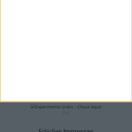
Castro Daire: Festival Altitudes leva teatro e
música a Campo Benfeito
10 de Agosto, 2026
Viseu: Subida da temperatura agrava risco
de incêndio
10 de Agosto, 2026
PUB
Edições Impressas