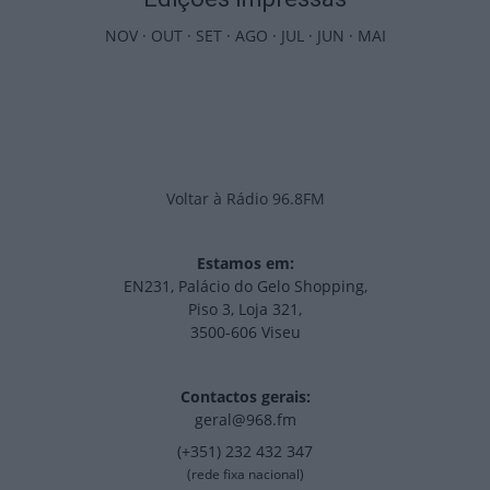
NOV
·
OUT
·
SET
·
AGO
·
JUL
·
JUN
·
MAI
Voltar à Rádio 96.8FM
Estamos em:
EN231, Palácio do Gelo Shopping,
Piso 3, Loja 321,
3500-606 Viseu
Contactos gerais:
geral@968.fm
(+351) 232 432 347
(rede fixa nacional)