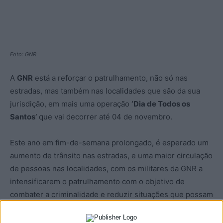
Foto: GNR
A
GNR
está a reforçar o patrulhamento, não só nas
estradas, mas também nas localidades que são da sua
jurisdição, em mais uma operação
‘Dia de Todos os
Santos’
que vai decorrer até 04 de novembro.
Este ano em fim-de-semana prolongado, é esperado um
aumento de trânsito nas estradas, e uma maior circulação
de pessoas nas localidades, com os militares da GNR a
intensificarem o patrulhamento com o objetivo de
combater a criminalidade e reduzir situações que possam
ser de risco, e também combater a sinistralidade
rodoviária.