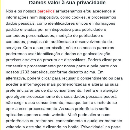
Damos valor à sua privacidade
Nós e os nossos
parceiros
armazenamos e/ou acedemos a
A
A25
, e os acessos a
Mangualde
, onde se vai realizar
informações num dispositivo, como cookies, e processamos
mais uma Feira dos Santos, vão merecer uma atenção
dados pessoais, como identificadores únicos e informações
especial por parte das autoridades.
padrão enviadas por um dispositivo para publicidade e
conteúdos personalizados, medição de publicidade e
conteúdos, pesquisa de audiências e desenvolvimento de
A GNR lembra que nos últimos anos, por altura do feriado
serviços.
Com a sua permissão, nós e os nossos parceiros
de ‘Todos os Santos’, houve um aumento da
poderemos usar identificação e dados de geolocalização
sinistralidade nas estradas portuguesas.
precisos através da procura de dispositivos. Poderá clicar para
consentir o processamento por nossa parte e pela parte dos
nossos 1733 parceiros, conforme descrito acima. Em
Esta e outras notícias para ouvir na Estação Diária – 96.8
alternativa, poderá clicar para recusar o consentimento ou para
FM ou em
www.968.fm
.
aceder a informações mais pormenorizadas e alterar as suas
preferências antes de dar consentimento.
Tenha em atenção
Pub
que algum processamento dos seus dados pessoais poderá
não exigir o seu consentimento, mas que tem o direito de se
opor a esse processamento. As suas preferências serão
aplicadas apenas a este website. Você pode alterar suas
preferências ou retirar seu consentimento a qualquer momento
TAGS
Feira dos Santos
GNR
Mangualde
voltando a este site e clicando no botão "Privacidade" na parte