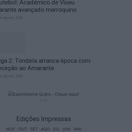
utebol: Académico de Viseu
arante avançado marroquino
de Agosto, 2026
iga 2: Tondela arranca época com
eceção ao Amarante
de Agosto, 2026
PUB
Edições Impressas
NOV
·
OUT
·
SET
·
AGO
·
JUL
·
JUN
·
MAI