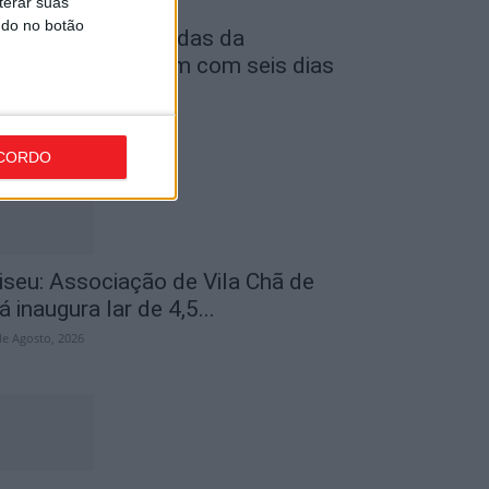
terar suas
ndo no botão
astro Daire: Jornadas da
uventude arrancam com seis dias
e atividades...
de Agosto, 2026
CORDO
iseu: Associação de Vila Chã de
á inaugura lar de 4,5...
de Agosto, 2026