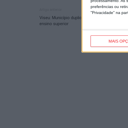
processamento. As s
preferências ou reti
Artigo anterior
"Privacidade" na part
Viseu: Município duplica apoio a estudantes do
ensino superior
MAIS OP