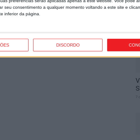
uas preferências serão aplicadas apenas a este website. Você pode al
rar seu consentimento a qualquer momento voltando a este site e clica
C
Próximo artigo
e inferior da página.
J
Futsal: Viseu 2001 recebe o Arsenal da Maia
d
7 
ÇÕES
DISCORDO
CON
V
S
7 