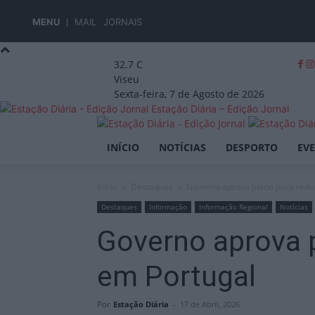
MENU
MAIL
JORNAIS
32.7
C
Viseu
Sexta-feira, 7 de Agosto de 2026
Estação Diária – Edição Jornal
INÍCIO
NOTÍCIAS
DESPORTO
EV
Início
Destaques
Governo aprova plano para reduz
Destaques
Informação
Informação Regional
Notícias
Governo aprova p
em Portugal
Por
Estação Diária
-
17 de Abril, 2026