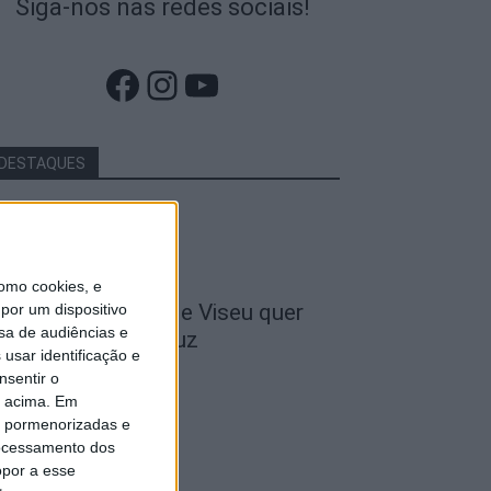
Siga-nos nas redes sociais!
Facebook
Instagram
YouTube
DESTAQUES
omo cookies, e
 Liga: Académico de Viseu quer
por um dispositivo
sa de audiências e
ravar Benfica na Luz
usar identificação e
de Agosto, 2026
nsentir o
o acima. Em
is pormenorizadas e
ocessamento dos
opor a esse