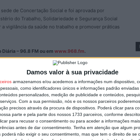
 sede de Concertação Social e foi aprovada por
istério do Trabalho, Solidariedade e Segurança Social
 a vigilância da saúde no trabalho e promover práticas
ão Diária – 96.8 FM ou em
www.968.fm
.
Pub
Damos valor à sua privacidade
ceiros
armazenamos e/ou acedemos a informações num dispositivo, c
I
essoais, como identificadores únicos e informações padrão enviadas 
conteúdos personalizados, medição de publicidade e conteúdos, pesqui
t
serviços.
Com a sua permissão, nós e os nossos parceiros poderemos 
7 
ção precisos através da procura de dispositivos. Poderá clicar para co
ossa parte e pela parte dos nossos 1733 parceiros, conforme descrit
 clicar para recusar o consentimento ou para aceder a informações ma
erências antes de dar consentimento.
Tenha em atenção que algum pr
 poderá não exigir o seu consentimento, mas que tem o direito de se 