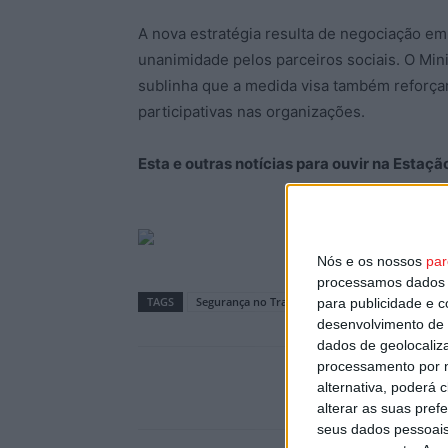
A nova estratégia resulta de negociação em
unanimidade pelos parceiros sociais. O Min
sublinha que a medida visa também reforçar
participativas nas organizações.
Esta e outras notícias para ouvir na Estaç
Nós e os nossos
par
processamos dados p
TAGS
Segurança no Trabalho
para publicidade e 
desenvolvimento de 
dados de geolocaliza
processamento por n
alternativa, poderá
alterar as suas pref
seus dados pessoais