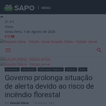
MENU
21.9
C
Viseu
Sexta-feira, 7 de Agosto de 2026
Estação Diária – Edição Jornal
Início
Destaques
Destaques
Informação
Informação Regional
Notícias
Viseu
Governo prolonga situação
de alerta devido ao risco de
incêndio florestal
Por
Estação Diária
-
7 de Agosto, 2025