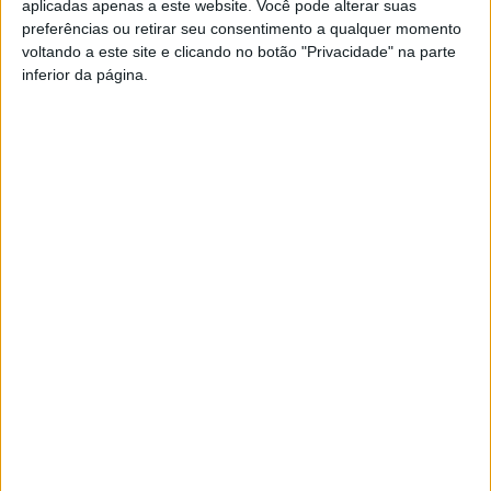
aplicadas apenas a este website. Você pode alterar suas
preferências ou retirar seu consentimento a qualquer momento
A situação de alerta implica também a proibição de
voltando a este site e clicando no botão "Privacidade" na parte
realização de trabalhos nos espaços florestais e rurais
inferior da página.
com o recurso a maquinaria e o uso de fogo de artifício e
outros artefactos pirotécnicos. Neste caso, também as
autorizações já emitidas ficam suspensas.
Esta e outras notícias para ouvir na Estação Diária – 96.8
FM ou em
www.968.fm
Pub
TAGS
Risco de Incêndio