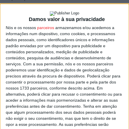
“Verificou-se que a vigência da situação de alerta e as
Damos valor à sua privacidade
respetivas proibições contribuíram efetivamente para
Nós e os nossos
parceiros
armazenamos e/ou acedemos a
uma redução do número de ignições”, sublinhou a
informações num dispositivo, como cookies, e processamos
ministra.
dados pessoais, como identificadores únicos e informações
padrão enviadas por um dispositivo para publicidade e
A situação de alerta foi declarada pelo Governo, pela
conteúdos personalizados, medição de publicidade e
conteúdos, pesquisa de audiências e desenvolvimento de
primeira vez este ano, no passado sábado e a tutela
serviços.
Com a sua permissão, nós e os nossos parceiros
mantém agora as proibições determinadas na semana
poderemos usar identificação e dados de geolocalização
passada.
precisos através da procura de dispositivos. Poderá clicar para
consentir o processamento por nossa parte e pela parte dos
Entre as medidas em vigor está a proibição de acesso,
nossos 1733 parceiros, conforme descrito acima. Em
alternativa, poderá clicar para recusar o consentimento ou para
circulação e permanência no interior dos espaços
aceder a informações mais pormenorizadas e alterar as suas
florestais, de acordo com os planos municipais de defesa
preferências antes de dar consentimento.
Tenha em atenção
da floresta contra incêndios, bem como a realização de
que algum processamento dos seus dados pessoais poderá
queimas e queimadas, ficando igualmente suspensas as
não exigir o seu consentimento, mas que tem o direito de se
opor a esse processamento. As suas preferências serão
autorizações emitidas para esse período.