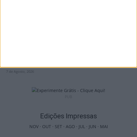
Benfica na Luz
7 de Agosto, 2026
Castro Daire: Jornadas da Juventude
arrancam com seis dias de atividades...
7 de Agosto, 2026
PUB
Edições Impressas
NOV
·
OUT
·
SET
·
AGO
·
JUL
·
JUN
·
MAI