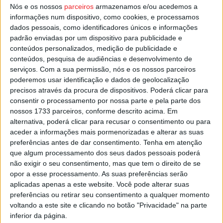
domingo de março e atrasados 60 minutos no último
Nós e os nossos
parceiros
armazenamos e/ou acedemos a
informações num dispositivo, como cookies, e processamos
domingo de outubro.
dados pessoais, como identificadores únicos e informações
padrão enviadas por um dispositivo para publicidade e
Esta e outras notícias para ouvir na Estação Diária – 96.8
conteúdos personalizados, medição de publicidade e
FM ou em
www.968.fm
.
conteúdos, pesquisa de audiências e desenvolvimento de
serviços.
Com a sua permissão, nós e os nossos parceiros
poderemos usar identificação e dados de geolocalização
Pub
precisos através da procura de dispositivos. Poderá clicar para
consentir o processamento por nossa parte e pela parte dos
nossos 1733 parceiros, conforme descrito acima. Em
alternativa, poderá clicar para recusar o consentimento ou para
TAGS
Hora de Verão
Mudança de hora
Viseu
aceder a informações mais pormenorizadas e alterar as suas
preferências antes de dar consentimento.
Tenha em atenção
que algum processamento dos seus dados pessoais poderá
não exigir o seu consentimento, mas que tem o direito de se
opor a esse processamento. As suas preferências serão
aplicadas apenas a este website. Você pode alterar suas
preferências ou retirar seu consentimento a qualquer momento
voltando a este site e clicando no botão "Privacidade" na parte
inferior da página.
Artigo anterior
Próximo artigo