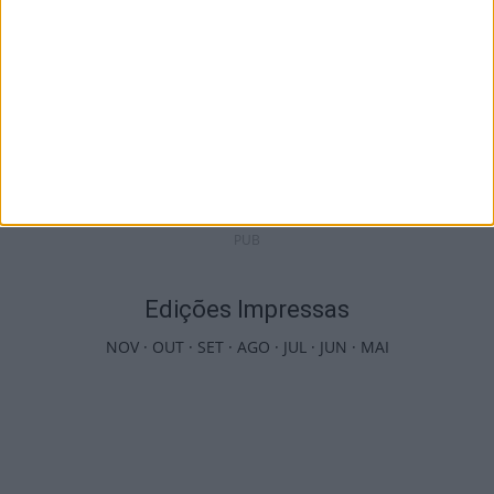
Incêndios: Viseu é o segundo distrito do
país com mais área...
7 de Agosto, 2026
PUB
Edições Impressas
NOV
·
OUT
·
SET
·
AGO
·
JUL
·
JUN
·
MAI