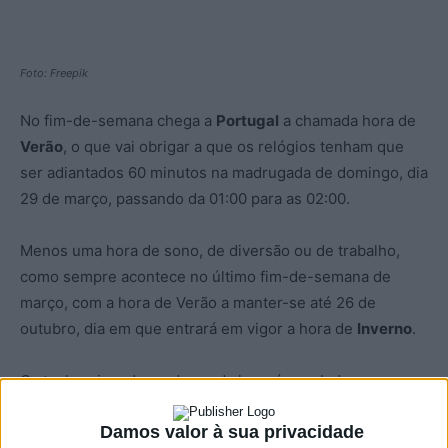
Foto: Freepik
No fim-de-semana chega a
Portugal
a chamada hora de
Verão
, o que vai obrigar a que os relógios tenham que
ser adiantados 60 minutos na madrugada de domingo, dia
29 de março, passando da 01:00 para as 02:00.
Menos uma hora de sono, de diversão ou de trabalho,
como sempre acontece no último fim-de-semana de
março, com a hora de Verão a manter-se até 26 de
outubro, dia em que entrará em vigor a hora de
Inverno
.
O atual regime de mudança da hora é regulado por uma
diretiva comunitária datada de 2000, que prevê que todos
Damos valor à sua privacidade
os anos os relógios sejam adiantados uma hora no último