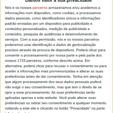
Damos valor à sua privacidade
Além de um jogo à porta fechada, o Benfica foi
Nós e os nossos
parceiros
armazenamos e/ou acedemos a
condenado ao pagamento de uma multa de 150 mil euros.
informações num dispositivo, como cookies, e processamos
O encontro com o Académico de Viseu, ainda sem data e
dados pessoais, como identificadores únicos e informações
hora oficiais, mas previsto para o fim de semana de 8 e 9
padrão enviadas por um dispositivo para publicidade e
conteúdos personalizados, medição de publicidade e
de agosto, deverá ser o escolhido para o cumprimento da
conteúdos, pesquisa de audiências e desenvolvimento de
sanção por parte do clube encarnado.
serviços.
Com a sua permissão, nós e os nossos parceiros
poderemos usar identificação e dados de geolocalização
Pub
precisos através da procura de dispositivos. Poderá clicar para
consentir o processamento por nossa parte e pela parte dos
nossos 1733 parceiros, conforme descrito acima. Em
alternativa, poderá clicar para recusar o consentimento ou para
aceder a informações mais pormenorizadas e alterar as suas
TAGS
Académico de Viseu
Futebol
Viseu
preferências antes de dar consentimento.
Tenha em atenção
que algum processamento dos seus dados pessoais poderá
não exigir o seu consentimento, mas que tem o direito de se
opor a esse processamento. As suas preferências serão
aplicadas apenas a este website. Você pode alterar suas
preferências ou retirar seu consentimento a qualquer momento
voltando a este site e clicando no botão "Privacidade" na parte