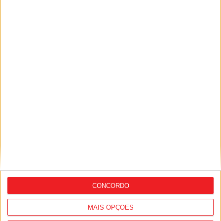
Futebol: Académico de Viseu oficializou
contratação de Andro Babić
CONCORDO
MAIS OPÇÕES
Desporto: GNR registou quase 1.500