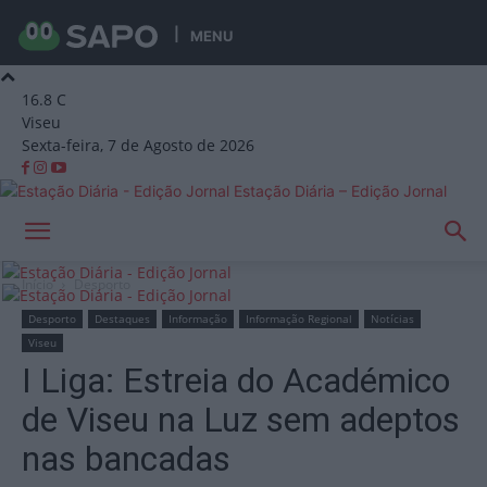
MENU
16.8
C
Viseu
Sexta-feira, 7 de Agosto de 2026
Estação Diária – Edição Jornal
Início
Desporto
Desporto
Destaques
Informação
Informação Regional
Notícias
Viseu
I Liga: Estreia do Académico
de Viseu na Luz sem adeptos
nas bancadas