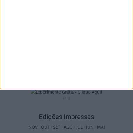
euros em projetos educativos...
6 de Agosto, 2026
Viseu: APCVD vai instalar nova sede no
Centro Histórico após investimento...
6 de Agosto, 2026
PUB
Edições Impressas
NOV
·
OUT
·
SET
·
AGO
·
JUL
·
JUN
·
MAI