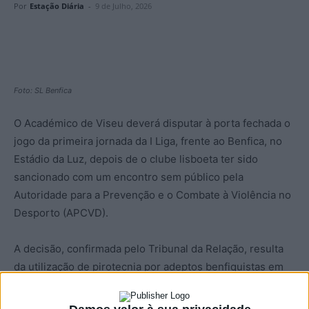
Por
Estação Diária
-
9 de Julho, 2026
Foto: SL Benfica
O Académico de Viseu deverá disputar à porta fechada o
jogo da primeira jornada da I Liga, frente ao Benfica, no
Estádio da Luz, depois de o clube lisboeta ter sido
sancionado com um encontro sem público pela
Autoridade para a Prevenção e o Combate à Violência no
Desporto (APCVD).
A decisão, confirmada pelo Tribunal da Relação, resulta
da utilização de pirotecnia por adeptos benfiquistas em
cinco jogos da época 2022/23.