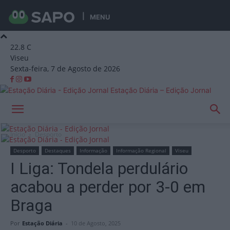
MENU
22.8
C
Viseu
Sexta-feira, 7 de Agosto de 2026
Estação Diária – Edição Jornal
Início
Desporto
Desporto
Destaques
Informação
Informação Regional
Viseu
I Liga: Tondela perdulário
acabou a perder por 3-0 em
Braga
Por
Estação Diária
-
10 de Agosto, 2025