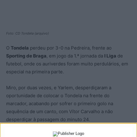
Foto: CD Tondela (arquivo)
O
Tondela
perdeu por 3-0 na Pedreira, frente ao
Sporting de Braga
, em jogo da 1.ª jornada da
I Liga
de
futebol, onde os auriverdes foram muito perdulários, em
especial na primeira parte.
Miro, por duas vezes, e Yarlem, desperdiçaram a
oportunidade de colocar o Tondela na frente do
marcador, acabando por sofrer o primeiro golo na
sequência de um canto, com Vítor Carvalho a não
desperdiçar à passagem do minuto 24.
Ainda na primeira parte Pau Víctor dilatou o marcador,