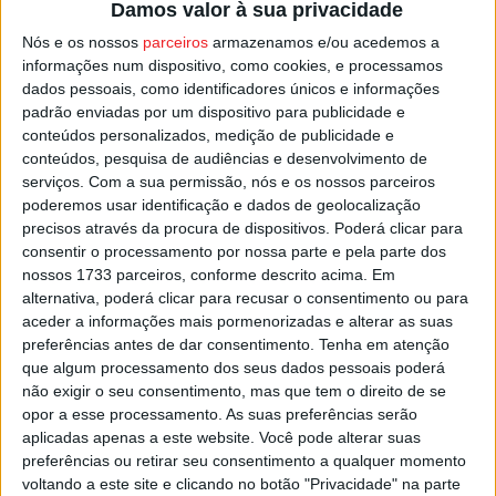
Damos valor à sua privacidade
aos 37 minutos, com Ricardo Horta, de penálti, a fechar o
Nós e os nossos
parceiros
armazenamos e/ou acedemos a
resultado em 3-0 aos 83.
informações num dispositivo, como cookies, e processamos
dados pessoais, como identificadores únicos e informações
Na próxima jornada o Tondela irá receber o
Famalicão
,
padrão enviadas por um dispositivo para publicidade e
conteúdos personalizados, medição de publicidade e
mas o jogo não deverá ser no Estádio João Cardoso, já
conteúdos, pesquisa de audiências e desenvolvimento de
que o relvado não apresenta as melhores condições.
serviços.
Com a sua permissão, nós e os nossos parceiros
poderemos usar identificação e dados de geolocalização
Esta e outras notícias para ouvir na Estação Diária – 96.8
precisos através da procura de dispositivos. Poderá clicar para
FM ou em
www.968.fm
.
consentir o processamento por nossa parte e pela parte dos
nossos 1733 parceiros, conforme descrito acima. Em
alternativa, poderá clicar para recusar o consentimento ou para
Pub
aceder a informações mais pormenorizadas e alterar as suas
preferências antes de dar consentimento.
Tenha em atenção
que algum processamento dos seus dados pessoais poderá
não exigir o seu consentimento, mas que tem o direito de se
TAGS
Futebol
I Liga
Tondela
Viseu
opor a esse processamento. As suas preferências serão
aplicadas apenas a este website. Você pode alterar suas
preferências ou retirar seu consentimento a qualquer momento
voltando a este site e clicando no botão "Privacidade" na parte