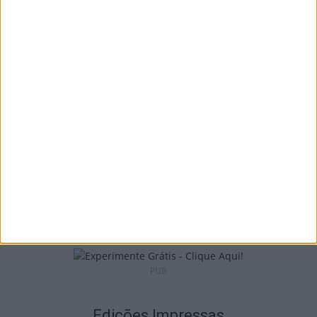
Tondela: Exposição de Fórmula 1 no Museu
do Caramulo ultrapassa os...
6 de Agosto, 2026
Viseu: Câmara aprova projeto para instalar
54 câmaras de videovigilância em...
6 de Agosto, 2026
PUB
Edições Impressas