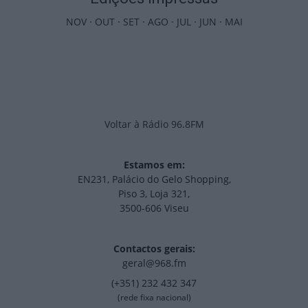
NOV
·
OUT
·
SET
·
AGO
·
JUL
·
JUN
·
MAI
Voltar à Rádio 96.8FM
Estamos em:
EN231, Palácio do Gelo Shopping,
Piso 3, Loja 321,
3500-606 Viseu
Contactos gerais:
geral@968.fm
(+351) 232 432 347
(rede fixa nacional)