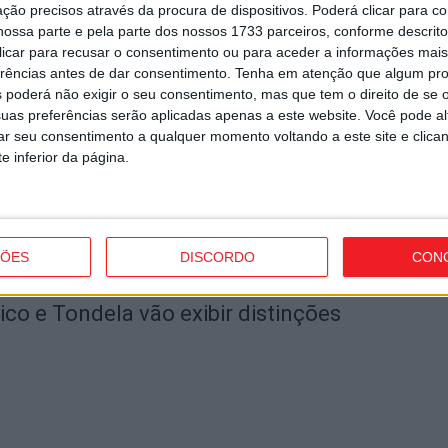
Cidade Termal
J
ção precisos através da procura de dispositivos. Poderá clicar para co
d
ossa parte e pela parte dos nossos 1733 parceiros, conforme descrit
 clicar para recusar o consentimento ou para aceder a informações ma
7 
erências antes de dar consentimento.
Tenha em atenção que algum pr
utor
 poderá não exigir o seu consentimento, mas que tem o direito de se 
uas preferências serão aplicadas apenas a este website. Você pode al
rar seu consentimento a qualquer momento voltando a este site e clica
e inferior da página.
V
S
ÇÕES
DISCORDO
CON
7 
o e Tondela vão exibir distinções