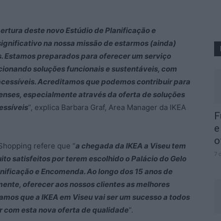
rtura deste novo Estúdio de Planificação e
ignificativo na nossa missão de estarmos (ainda)
. Estamos preparados para oferecer um serviço
cionando soluções funcionais e sustentáveis, com
 acessíveis. Acreditamos que podemos contribuir para
enses, especialmente através da oferta de soluções
essíveis
“, explica Barbara Graf, Area Manager da IKEA
F
e
o
 Shopping refere que “
a chegada da IKEA a Viseu tem
7 
to satisfeitos por terem escolhido o Palácio do Gelo
anificação e Encomenda. Ao longo dos 15 anos de
nte, oferecer aos nossos clientes as melhores
tamos que a IKEA em Viseu vai ser um sucesso a todos
iar com esta nova oferta de qualidade
“.