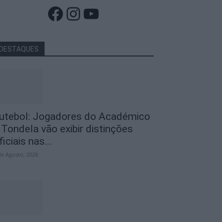
Facebook
Instagram
YouTube
DESTAQUES
utebol: Jogadores do Académico
 Tondela vão exibir distinções
ficiais nas...
de Agosto, 2026