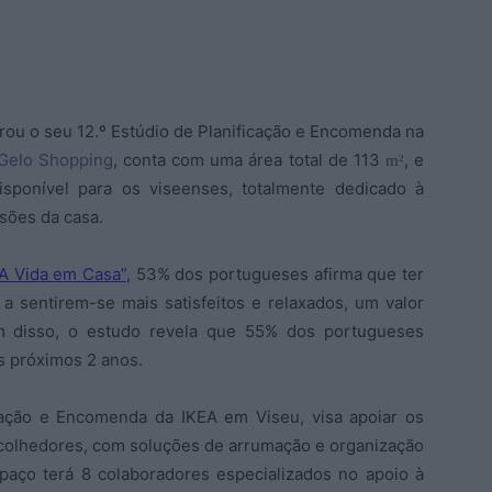
rou o seu 12.º Estúdio de Planificação e Encomenda na
 Gelo Shopping
, conta com uma área total de 113
, e
m²
isponível para os viseenses, totalmente dedicado à
isões da casa.
A Vida em Casa”,
53% dos portugueses afirma que ter
a sentirem-se mais satisfeitos e relaxados, um valor
m disso, o estudo revela que 55% dos portugueses
s próximos 2 anos.
cação e Encomenda da IKEA em Viseu, visa apoiar os
 acolhedores, com soluções de arrumação e organização
spaço terá 8 colaboradores especializados no apoio à