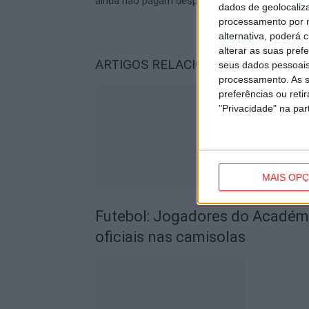
ainda não pagam despesas
dados de geolocaliza
processamento por n
alternativa, poderá
alterar as suas pref
ARTIGOS RELACIONADOS
Mais do a
seus dados pessoais
processamento. As s
preferências ou reti
"Privacidade" na part
MAIS OP
Futebol: Jogadores do Académic
oficiais nas camisolas