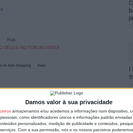
C
sa
b
p
7 
Pub
io do Gelo Shopping
Viseu
I
t
7 
Damos valor à sua privacidade
ceiros
armazenamos e/ou acedemos a informações num dispositivo, c
essoais, como identificadores únicos e informações padrão enviadas 
Próximo artigo
conteúdos personalizados, medição de publicidade e conteúdos, pesqui
São Pedro do Sul: André Cabeças venceu Rali
C
serviços.
Com a sua permissão, nós e os nossos parceiros poderemos 