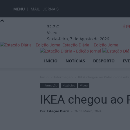
MENU
MAIL
JORNAIS
32.7
C
Viseu
Sexta-feira, 7 de Agosto de 2026
Estação Diária – Edição Jornal
INÍCIO
NOTÍCIAS
DESPORTO
EV
Início
Informação
IKEA chegou ao Palácio do Gelo
Informação
Negócios
Viseu
IKEA chegou ao P
Por
Estação Diária
-
26 de Março, 2024