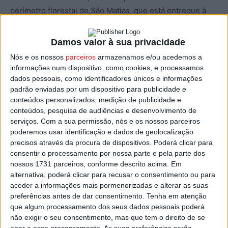
perímetro florestal de São Matias, que está entregue à
junta de freguesia e ao Instituto da Conservação da
Natureza e das Florestas, e ainda “mais área dos
Damos valor à sua privacidade
privados, principalmente pinheiros e eucaliptos”.
Nós e os nossos
parceiros
armazenamos e/ou acedemos a
informações num dispositivo, como cookies, e processamos
A autarquia contabilizou ainda cerca de meio milhão de
dados pessoais, como identificadores únicos e informações
euros, em culturas agrícolas.
padrão enviadas por um dispositivo para publicidade e
conteúdos personalizados, medição de publicidade e
conteúdos, pesquisa de audiências e desenvolvimento de
Do património municipal, estimados prejuízos de cerca
serviços.
Com a sua permissão, nós e os nossos parceiros
de 120 mil euros, principalmente em sinalética, condutas
poderemos usar identificação e dados de geolocalização
de águas e pinturas de vias.
precisos através da procura de dispositivos. Poderá clicar para
consentir o processamento por nossa parte e pela parte dos
nossos 1731 parceiros, conforme descrito acima. Em
No concelho de Sátão, “houve também três casas de
alternativa, poderá clicar para recusar o consentimento ou para
segunda habitação que sofreram danos”, confirmou
aceder a informações mais pormenorizadas e alterar as suas
Alexandre Vaz, acrescentando que “duas não tinham
preferências antes de dar consentimento.
Tenha em atenção
que algum processamento dos seus dados pessoais poderá
grandes condições de habitabilidade e nessas foi,
não exigir o seu consentimento, mas que tem o direito de se
essencialmente, o telhado que ardeu”, e uma terceira