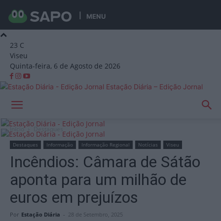
MENU
23
C
Viseu
Quinta-feira, 6 de Agosto de 2026
Estação Diária – Edição Jornal
Início
Destaques
Destaques
Informação
Informação Regional
Notícias
Viseu
Incêndios: Câmara de Sátão
aponta para um milhão de
euros em prejuízos
Por
Estação Diária
-
28 de Setembro, 2025