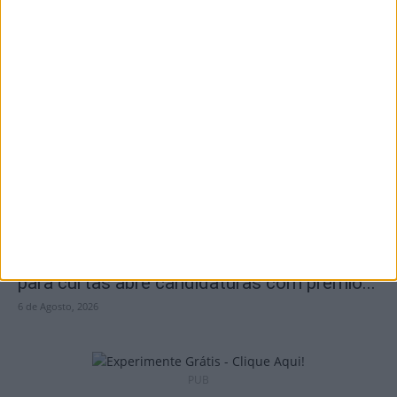
Penalva do Castelo: Festa do Vinho Dão
regressa a 23 de...
6 de Agosto, 2026
Viseu: Concurso nacional de argumentos
para curtas abre candidaturas com prémio...
6 de Agosto, 2026
PUB