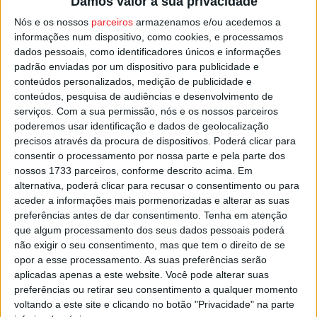
Damos valor à sua privacidade
As condições meteorológicas, com a diminuição do vento
Nós e os nossos
parceiros
armazenamos e/ou acedemos a
e da temperatura, vão ajudar à consolidação do rescaldo.
informações num dispositivo, como cookies, e processamos
dados pessoais, como identificadores únicos e informações
padrão enviadas por um dispositivo para publicidade e
Segundo a página da Autoridade Nacional de Emergência
conteúdos personalizados, medição de publicidade e
e Proteção Civil, às 11:24, estavam ainda no incêndio em
conteúdos, pesquisa de audiências e desenvolvimento de
Nelas 121 operacionais, apoiados por 32 viaturas.
serviços.
Com a sua permissão, nós e os nossos parceiros
poderemos usar identificação e dados de geolocalização
precisos através da procura de dispositivos. Poderá clicar para
Esta e outras notícias para ouvir na Estação Diária – 96.8
consentir o processamento por nossa parte e pela parte dos
FM ou em
www.968.fm
.
nossos 1733 parceiros, conforme descrito acima. Em
alternativa, poderá clicar para recusar o consentimento ou para
Pub
aceder a informações mais pormenorizadas e alterar as suas
preferências antes de dar consentimento.
Tenha em atenção
que algum processamento dos seus dados pessoais poderá
não exigir o seu consentimento, mas que tem o direito de se
opor a esse processamento. As suas preferências serão
TAGS
Incêndios
Mangualde
Nelas
Viseu
aplicadas apenas a este website. Você pode alterar suas
preferências ou retirar seu consentimento a qualquer momento
voltando a este site e clicando no botão "Privacidade" na parte