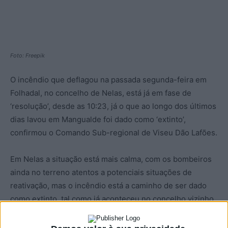
Foto: Freepik
O incêndio que deflagou na passada segunda-feira em
Folhadal, no concelho de Nelas, está já em fase de
‘resolução’, desde as 10:23, já o que ao longo dos últimos
dias lavou em Mangualde foi dado como ‘extinto’,
confirmou o Comando Sub-regional de Viseu Dão Lafões.
Em Nelas a situação está mais calma, com os bombeiros
ainda no terreno atentos a potenciais situações de
reativação, mas o incêndio está a caminho de ser dado
como extinto, tal como já aconteceu no concelho vizinho
de Mangualde.