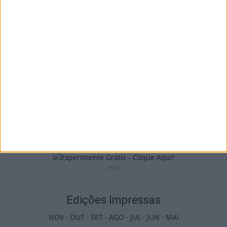
Benfica na Luz
7 de Agosto, 2026
Castro Daire: Jornadas da Juventude
arrancam com seis dias de atividades...
7 de Agosto, 2026
PUB
Edições Impressas
NOV
·
OUT
·
SET
·
AGO
·
JUL
·
JUN
·
MAI