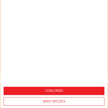
Futebol: Académico de Viseu garante
avançado marroquino
CONCORDO
MAIS OPÇÕES