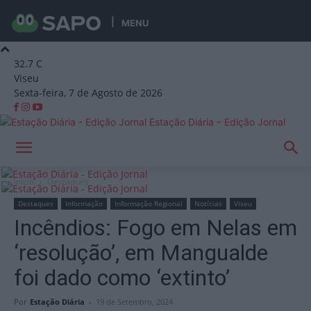
MENU
32.7
C
Viseu
Sexta-feira, 7 de Agosto de 2026
Estação Diária – Edição Jornal
Início
Destaques
Destaques
Informação
Informação Regional
Notícias
Viseu
Incêndios: Fogo em Nelas em
‘resolução’, em Mangualde
foi dado como ‘extinto’
Por
Estação Diária
-
19 de Setembro, 2024