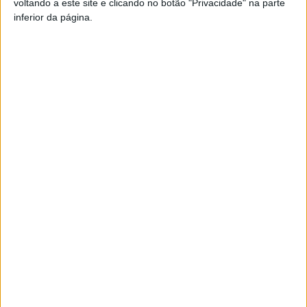
voltando a este site e clicando no botão "Privacidade" na parte
Pub
inferior da página.
TAGS
Queima Controlada
Viseu
Artigo anterior
Próximo artigo
Liga 2: Académico de Viseu
Divisão de Honra: Na frente
mantém vantagem de cinco
nada de novo com um ponto a
pontos a sete jogos do final
separar os dois primeiros
ARTIGOS RELACIONADOS
Mais do autor