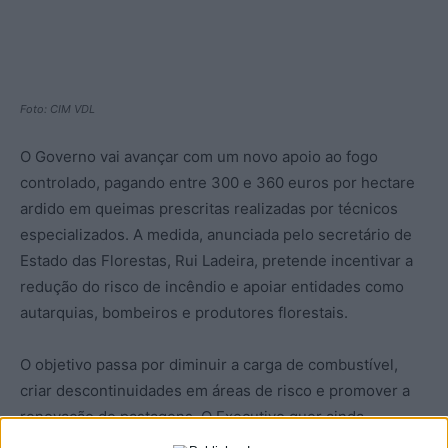
Foto: CIM VDL
O Governo vai avançar com um novo apoio ao fogo
controlado, pagando entre 300 e 360 euros por hectare
ardido em queimas prescritas realizadas por técnicos
especializados. A medida, anunciada pelo secretário de
Estado das Florestas, Rui Ladeira, pretende incentivar a
redução do risco de incêndio e apoiar entidades como
autarquias, bombeiros e produtores florestais.
O objetivo passa por diminuir a carga de combustível,
criar descontinuidades em áreas de risco e promover a
renovação de pastagens. O Executivo quer ainda
aumentar a área intervencionada, apontando para cerca