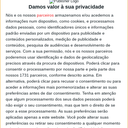
de cinco mil hectares em 2026, o dobro da média anual
Damos valor à sua privacidade
registada desde 2018.
Nós e os nossos
parceiros
armazenamos e/ou acedemos a
informações num dispositivo, como cookies, e processamos
dados pessoais, como identificadores únicos e informações
Durante uma visita a Tondela, Rui Ladeira destacou
padrão enviadas por um dispositivo para publicidade e
também o investimento de 50 milhões de euros em
conteúdos personalizados, medição de publicidade e
equipamentos, como tratores trituradores, para apoio à
conteúdos, pesquisa de audiências e desenvolvimento de
gestão florestal.
serviços.
Com a sua permissão, nós e os nossos parceiros
poderemos usar identificação e dados de geolocalização
precisos através da procura de dispositivos. Poderá clicar para
Além disso, serão lançados novos programas de
consentir o processamento por nossa parte e pela parte dos
financiamento, num total de 60 milhões de euros, para
nossos 1731 parceiros, conforme descrito acima. Em
gestão de baldios, reconversão de povoamentos e
alternativa, poderá clicar para recusar o consentimento ou para
incentivo ao pastoreio, reforçando a estratégia de
aceder a informações mais pormenorizadas e alterar as suas
preferências antes de dar consentimento.
Tenha em atenção
prevenção de incêndios rurais.
que algum processamento dos seus dados pessoais poderá
não exigir o seu consentimento, mas que tem o direito de se
Esta e outras notícias para ouvir na Estação Diária – 96.8
opor a esse processamento. As suas preferências serão
FM ou em
www.968.fm
.
aplicadas apenas a este website. Você pode alterar suas
preferências ou retirar seu consentimento a qualquer momento