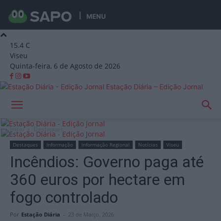
MENU
15.4
C
Viseu
Quinta-feira, 6 de Agosto de 2026
Estação Diária – Edição Jornal
Início
Destaques
Destaques
Informação
Informação Regional
Notícias
Viseu
Incêndios: Governo paga até
360 euros por hectare em
fogo controlado
Por
Estação Diária
-
23 de Março, 2026