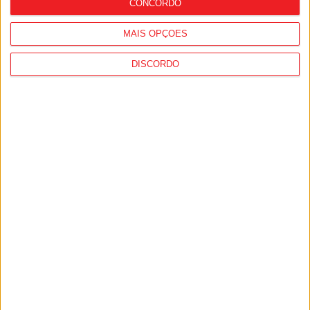
CONCORDO
MAIS OPÇÕES
DISCORDO
Futebol: Académico de Viseu já inscreveu
Andro Babić na Liga