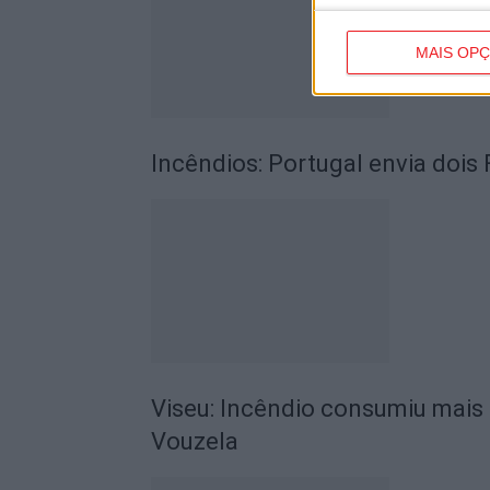
MAIS OP
Incêndios: Portugal envia dois 
Viseu: Incêndio consumiu mais 
Vouzela