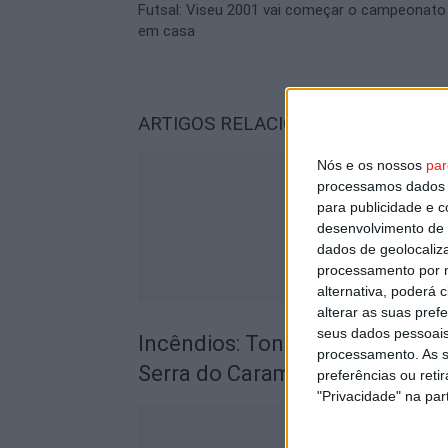
Futsal: Viseu 2001 vai começar o campeonato
em casa
ARTIGOS RELACIONADOS
Mais do a
Nós e os nossos
par
processamos dados p
para publicidade e 
desenvolvimento de 
dados de geolocaliza
processamento por n
alternativa, poderá
alterar as suas pref
seus dados pessoais
Incêndios: Tondela prepara pla
processamento. As s
Serra do Caramulo
preferências ou reti
"Privacidade" na part