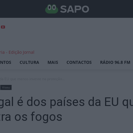
ENTOS
CULTURA
MAIS
CONTACTOS
RÁDIO 96.8 FM
 da EU que menos investe na proteção...
Viseu
gal é dos países da EU 
ra os fogos