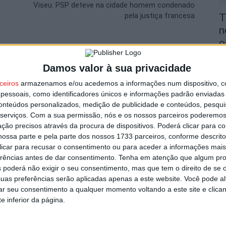
Viseu: PSP deteve na cidade homem condenado
pela justiça francesa
T
n
o
6 
utor
Damos valor à sua privacidade
ceiros
armazenamos e/ou acedemos a informações num dispositivo, c
essoais, como identificadores únicos e informações padrão enviadas 
conteúdos personalizados, medição de publicidade e conteúdos, pesqui
serviços.
Com a sua permissão, nós e os nossos parceiros poderemos 
ção precisos através da procura de dispositivos. Poderá clicar para co
V
ossa parte e pela parte dos nossos 1733 parceiros, conforme descrit
i
 clicar para recusar o consentimento ou para aceder a informações ma
v
erências antes de dar consentimento.
Tenha em atenção que algum pr
 poderá não exigir o seu consentimento, mas que tem o direito de se 
6 
no de mitigação após incêndio na
uas preferências serão aplicadas apenas a este website. Você pode al
rar seu consentimento a qualquer momento voltando a este site e clica
e inferior da página.