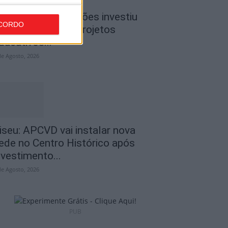
iseu: CIM Dão Lafões investiu
CORDO
50 mil euros em projetos
ducativos...
de Agosto, 2026
iseu: APCVD vai instalar nova
ede no Centro Histórico após
nvestimento...
de Agosto, 2026
PUB