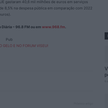
UE gastaram 40,6 mil milhões de euros em serviços
 de 8,5% na despesa pública em comparação com 2022
euros).
ão Diária – 96.8 FM ou em
www.968.fm
.
Pub
V
p
6 
Próximo artigo