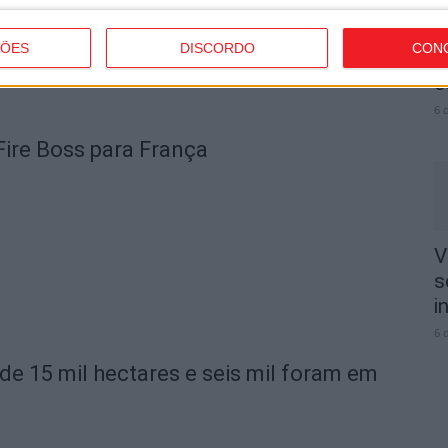
V
ÇÕES
DISCORDO
CON
3
e
6 
Fire Boss para França
V
s
i
6 
de 15 mil hectares e seis mil foram em