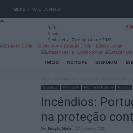
MENU
MAIL
JORNAIS
17
C
Viseu
Sexta-feira, 7 de Agosto de 2026
Estação Diária – Edição Jornal
INÍCIO
NOTÍCIAS
DESPORTO
EV
Início
Destaques
Incêndios: Portugal é dos países
Destaques
Informação
Informação Regional
Notícias
Incêndios: Portu
na proteção cont
Por
Estação Diária
-
27 de Agosto, 2025