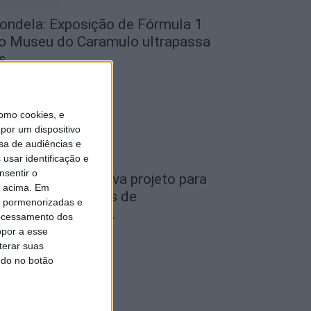
ondela: Exposição de Fórmula 1
o Museu do Caramulo ultrapassa
s...
de Agosto, 2026
omo cookies, e
por um dispositivo
sa de audiências e
usar identificação e
nsentir o
iseu: Câmara aprova projeto para
o acima. Em
nstalar 54 câmaras de
is pormenorizadas e
ideovigilância em...
ocessamento dos
opor a esse
de Agosto, 2026
terar suas
ndo no botão