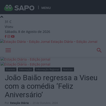
MENU
31
C
Viseu
Sábado, 8 de Agosto de 2026
Estação Diária – Edição Jornal
Início
Eventos
Eventos
Informação
Informação Regional
Notícias
João Baião regressa a Viseu
com a comédia ‘Feliz
Aniversário’
Por
Estação Diária
-
23 de Outubro, 2024