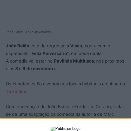
João Baião - Feliz Aniversário
João Baião
está de regresso a
Viseu,
agora com o
espetáculo “
Feliz Aniversário”
, em dose dupla.
A comédia vai estar no
Pavilhão M
ultiusos
, nos próximos
dias
8 e 9 de novembro.
Os bilhetes estão à venda nos locais habituais e online na
Ticketline
.
Com encenação de João Baião e Frederico Corado, trata-
se de uma adaptação da comédia da autoria de Marc
Camoletti, que esteve em cena durante seis anos no
West End de Londres e na Broadway em Nova Iorque.