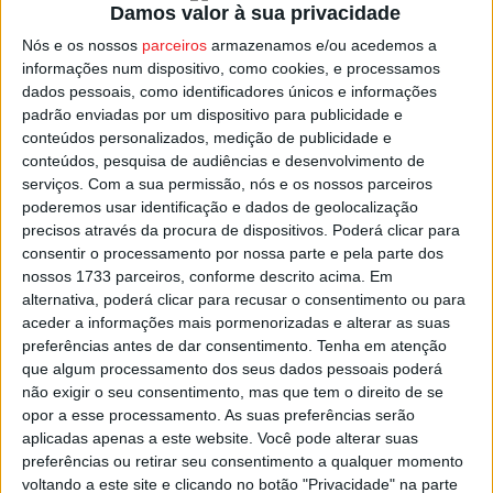
Damos valor à sua privacidade
Vencedor de vários prémios internacionais, chega agora
Nós e os nossos
parceiros
armazenamos e/ou acedemos a
aos palcos nacionais pela mão de João Baião.
informações num dispositivo, como cookies, e processamos
dados pessoais, como identificadores únicos e informações
João Baião
, que interpreta “Bernardo”, vai estar
padrão enviadas por um dispositivo para publicidade e
acompanhado por um elenco conhecido do grande
conteúdos personalizados, medição de publicidade e
conteúdos, pesquisa de audiências e desenvolvimento de
público:
Bruna Andrade
, Cristina Oliveira, Heitor
serviços.
Com a sua permissão, nós e os nossos parceiros
Lourenço, Fernando Gomes e Joana França.
poderemos usar identificação e dados de geolocalização
precisos através da procura de dispositivos. Poderá clicar para
Esta e outras notícias para ouvir na Estação Diária – 96.8
consentir o processamento por nossa parte e pela parte dos
nossos 1733 parceiros, conforme descrito acima. Em
FM ou em
www.968.fm
alternativa, poderá clicar para recusar o consentimento ou para
aceder a informações mais pormenorizadas e alterar as suas
Pub
preferências antes de dar consentimento.
Tenha em atenção
que algum processamento dos seus dados pessoais poderá
não exigir o seu consentimento, mas que tem o direito de se
opor a esse processamento. As suas preferências serão
TAGS
Comédia
Espetáculo
Feliz Aniversário
João Baião
aplicadas apenas a este website. Você pode alterar suas
Viseu
preferências ou retirar seu consentimento a qualquer momento
voltando a este site e clicando no botão "Privacidade" na parte