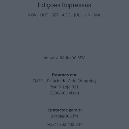
Edições Impressas
NOV
·
OUT
·
SET
·
AGO
·
JUL
·
JUN
·
MAI
Voltar à Rádio 96.8FM
Estamos em:
EN231, Palácio do Gelo Shopping,
Piso 3, Loja 321,
3500-606 Viseu
Contactos gerais:
geral@968.fm
(+351) 232 432 347