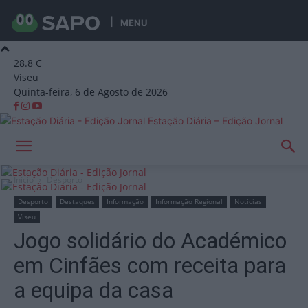
MENU
28.8
C
Viseu
Quinta-feira, 6 de Agosto de 2026
Estação Diária – Edição Jornal
Início
Desporto
Desporto
Destaques
Informação
Informação Regional
Notícias
Viseu
Jogo solidário do Académico
em Cinfães com receita para
a equipa da casa