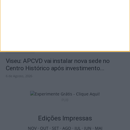
Viseu: CIM Dão Lafões investiu 350 mil
euros em projetos educativos...
6 de Agosto, 2026
Viseu: APCVD vai instalar nova sede no
Centro Histórico após investimento...
6 de Agosto, 2026
PUB
Edições Impressas
NOV
·
OUT
·
SET
·
AGO
·
JUL
·
JUN
·
MAI