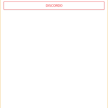
DISCORDO
Futebol: Académico de Viseu oficializou
contratação de Andro Babić