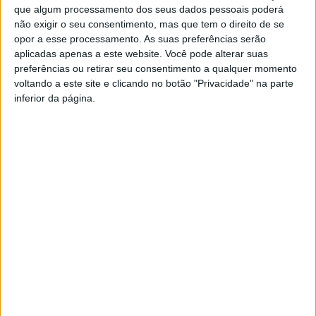
do emblema beirão, acrescentando que, com este jogo, e
que algum processamento dos seus dados pessoais poderá
não exigir o seu consentimento, mas que tem o direito de se
além de procurarem “gerar alguma receita” para o
opor a esse processamento. As suas preferências serão
Cinfães, a partida servirá também de “preparação das
aplicadas apenas a este website. Você pode alterar suas
duas equipas”.
preferências ou retirar seu consentimento a qualquer momento
voltando a este site e clicando no botão "Privacidade" na parte
inferior da página.
Por parte do clube do norte do distrito de Viseu, que se
prepara o presidente Vítor Pereira afirmou que “o CD
Cinfães agradece profundamente ao Académico de Viseu
toda a solidariedade manifestada bem como a
disponibilidade na realização deste jogo” não
escondendo que mantém um “sentimento de tristeza e
desilusão” desde o passado dia 07 de agosto, quando
percebeu que o Cinfães não integrava o sorteio da
primeira Eliminatória da Taça de Portugal.
O jogo com o Académico de Viseu é “uma forma de
minimizar as perdas financeiras e desportivas que,