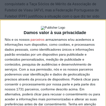
conquistado a Taça Sócios de Mérito da Associação de
Futebol de Viseu (AFV), mas a Federação Portuguesa de
Futebol (FPF) justificou a situação com o que diz ter sido
um incumprimento dos cinfanenses no respetivo
processo de participação na competição.
Damos valor à sua privacidade
Nós e os nossos
parceiros
armazenamos e/ou acedemos a
Cinfães e Académico de Viseu vão assim defrontar-se
informações num dispositivo, como cookies, e processamos
pelas 16:00, no Estádio Municipal do Cinfães com toda a
dados pessoais, como identificadores únicos e informações
receita da partida a reverter para o clube do norte do
padrão enviadas por um dispositivo para publicidade e
distrito.
conteúdos personalizados, medição de publicidade e
conteúdos, pesquisa de audiências e desenvolvimento de
serviços.
Com a sua permissão, nós e os nossos parceiros
“É da mais elementar obrigação apoiar um clube da
poderemos usar identificação e dados de geolocalização
região, um clube amigo e da mesma Associação de
precisos através da procura de dispositivos. Poderá clicar para
Futebol de Viseu, que também nos ajuda e que perdeu
consentir o processamento por nossa parte e pela parte dos
nossos 1731 parceiros, conforme descrito acima. Em
recentemente a oportunidade de disputar a Taça de
alternativa, poderá clicar para recusar o consentimento ou para
Portugal”, afirmou Mariano Lopez, presidente da SAD e
aceder a informações mais pormenorizadas e alterar as suas
do clube Académico de Viseu, citado pela comunicação
preferências antes de dar consentimento.
Tenha em atenção