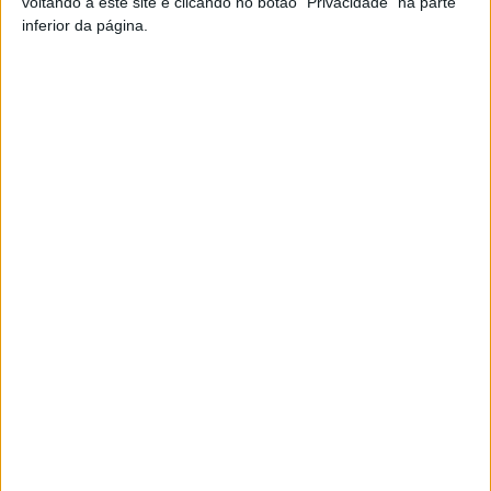
voltando a este site e clicando no botão "Privacidade" na parte
inferior da página.
TAGS
ASAE
Lamego
Artigo anterior
Próximo artigo
Futsal: Viseu 2001/Palácio do
Campeonato de Portugal:
Gelo sonha eliminar detentor
Mortágua antecipa jogo em
da Taça de Portugal
Elvas
ARTIGOS RELACIONADOS
Mais do autor