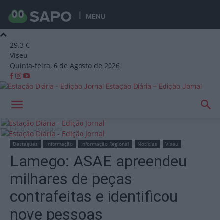
MENU
29.3
C
Viseu
Quinta-feira, 6 de Agosto de 2026
Estação Diária – Edição Jornal
Início
Destaques
Destaques
Informação
Informação Regional
Notícias
Viseu
Lamego: ASAE apreendeu
milhares de peças
contrafeitas e identificou
nove pessoas