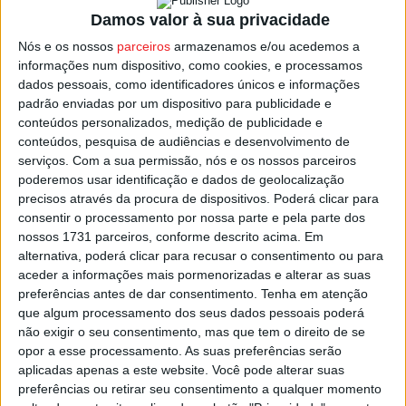
crime por “venda, circulação ou ocultação de artigos
Damos valor à sua privacidade
contrafeitos”, informou a ASAE em comunicado.
Nós e os nossos
parceiros
armazenamos e/ou acedemos a
informações num dispositivo, como cookies, e processamos
Acrescentou ter esta ação o objetivo de “identificar e
dados pessoais, como identificadores únicos e informações
sancionar práticas ilegais que lesam tanto os titulares das
padrão enviadas por um dispositivo para publicidade e
marcas como os consumidores, protegendo o mercado e
conteúdos personalizados, medição de publicidade e
conteúdos, pesquisa de audiências e desenvolvimento de
a economia local”.
serviços.
Com a sua permissão, nós e os nossos parceiros
poderemos usar identificação e dados de geolocalização
Os 4.381 artigos contrafeitos apreendidos, entre calçado,
precisos através da procura de dispositivos. Poderá clicar para
vestuário, malas e relógios, têm um valor estimado de
consentir o processamento por nossa parte e pela parte dos
nossos 1731 parceiros, conforme descrito acima. Em
cerca de 96.600 euros.
alternativa, poderá clicar para recusar o consentimento ou para
aceder a informações mais pormenorizadas e alterar as suas
preferências antes de dar consentimento.
Tenha em atenção
que algum processamento dos seus dados pessoais poderá
não exigir o seu consentimento, mas que tem o direito de se
Esta e outras notícias para ouvir na Estação Diária – 96.8
opor a esse processamento. As suas preferências serão
FM ou em
www.968.fm
.
aplicadas apenas a este website. Você pode alterar suas
preferências ou retirar seu consentimento a qualquer momento
Pub