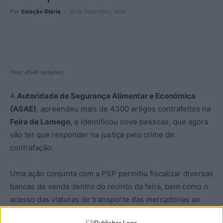
Por
Estação Diária
-
20 de Dezembro, 2024
Foto: ASAE (arquivo)
A
Autoridade de Segurança Alimentar e Económica
(ASAE)
, apreendeu mais de 4300 artigos contrafeitos na
Feira de Lamego
, e identificou nove pessoas, que agora
vão ter que responder na justiça pelo crime de
contrafação.
Uma ação conjunta com a PSP permitiu fiscalizar diversas
bancas de venda dentro do recinto da feira, bem como o
acesso das viaturas de transporte das mercadorias ao
local, tendo as autoridades instaurado 15 processos-