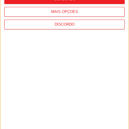
MAIS OPÇÕES
DISCORDO
Futebol: Lamecense Afonso Moreira vai
jogar na Bundesliga