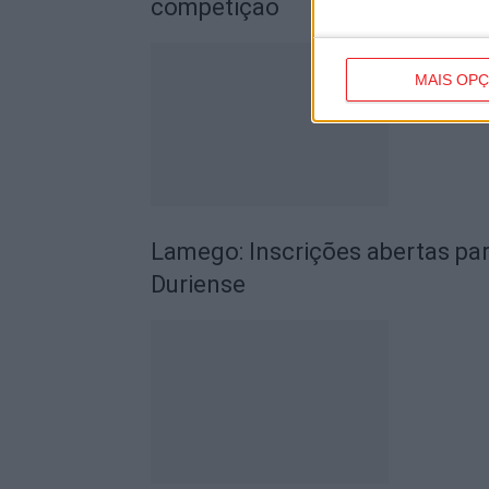
competição
MAIS OP
Lamego: Inscrições abertas par
Duriense