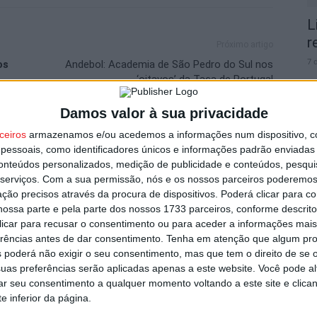
L
r
Próximo artigo
7 
os
Andebol: Academia de São Pedro do Sul nos
‘oitavos’ da Taça de Portugal
Damos valor à sua privacidade
ceiros
armazenamos e/ou acedemos a informações num dispositivo, c
utor
essoais, como identificadores únicos e informações padrão enviadas 
V
conteúdos personalizados, medição de publicidade e conteúdos, pesqui
serviços.
Com a sua permissão, nós e os nossos parceiros poderemos 
p
ção precisos através da procura de dispositivos. Poderá clicar para co
6 
ossa parte e pela parte dos nossos 1733 parceiros, conforme descrit
 clicar para recusar o consentimento ou para aceder a informações ma
erências antes de dar consentimento.
Tenha em atenção que algum pr
 poderá não exigir o seu consentimento, mas que tem o direito de se 
uas preferências serão aplicadas apenas a este website. Você pode al
rar seu consentimento a qualquer momento voltando a este site e clica
 andebol e voleibol em três dias de
e inferior da página.
T