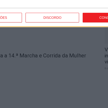
n
o
6 
ÇÕES
DISCORDO
CON
V
a a 14.ª Marcha e Corrida da Mulher
i
v
6 