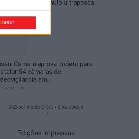
o Museu do Caramulo ultrapassa
s...
de Agosto, 2026
CORDO
iseu: Câmara aprova projeto para
nstalar 54 câmaras de
ideovigilância em...
de Agosto, 2026
PUB
Edições Impressas