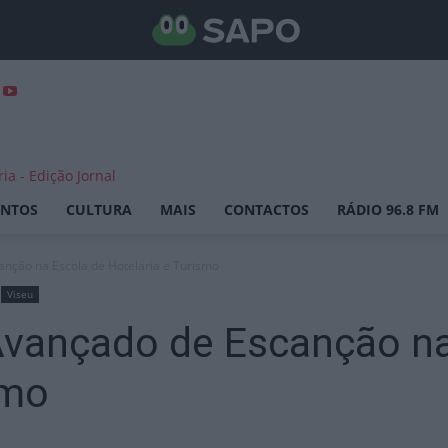
ENTOS
CULTURA
MAIS
CONTACTOS
RÁDIO 96.8 FM
nção na Escola de Hotelaria e Turismo
Viseu
vançado de Escanção na
smo