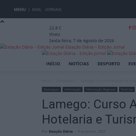
MENU
MAIL
JORNAIS
22.8
C
Viseu
Sexta-feira, 7 de Agosto de 2026
Estação Diária – Edição Jornal
INÍCIO
NOTÍCIAS
DESPORTO
EV
Início
Destaques
Lamego: Curso Avançado de Esca
Destaques
Informação
Informação Regional
Notícias
Lamego: Curso A
Hotelaria e Turi
Por
Estação Diária
-
9 de Janeiro, 2023