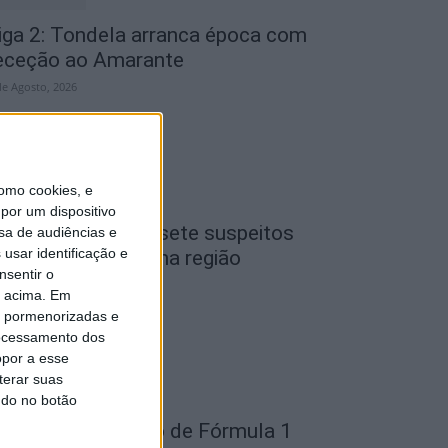
iga 2: Tondela arranca época com
eceção ao Amarante
de Agosto, 2026
omo cookies, e
por um dispositivo
iseu: GNR detém sete suspeitos
sa de audiências e
usar identificação e
or furto de cobre na região
nsentir o
de Agosto, 2026
o acima. Em
is pormenorizadas e
ocessamento dos
opor a esse
terar suas
ndo no botão
ondela: Exposição de Fórmula 1