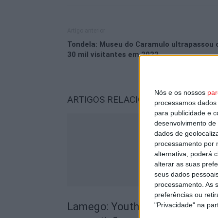
Artigo anterior
Tondela: Museu do Caramulo ultrapassou 
30 mil visitantes em 2022
Nós e os nossos
par
ARTIGOS RELACIONADOS
Mais do a
processamos dados p
para publicidade e 
desenvolvimento de 
dados de geolocaliza
processamento por n
alternativa, poderá
alterar as suas pref
seus dados pessoais
processamento. As s
preferências ou reti
Lamego: Youth Cup junta futsal,
"Privacidade" na part