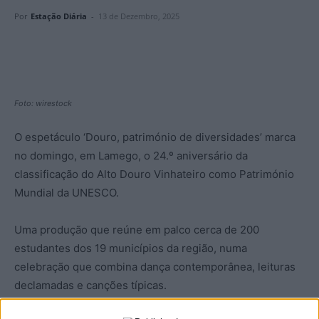
Por
Estação Diária
-
13 de Dezembro, 2025
Foto: wirestock
O espetáculo ‘Douro, património de diversidades’ marca
no domingo, em Lamego, o 24.º aniversário da
classificação do Alto Douro Vinhateiro como Património
Mundial da UNESCO.
Uma produção que reúne em palco cerca de 200
estudantes dos 19 municípios da região, numa
celebração que combina dança contemporânea, leituras
declamadas e canções típicas.