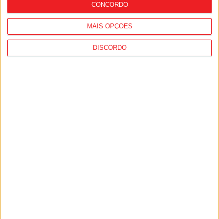
CONCORDO
MAIS OPÇÕES
DISCORDO
Futebol: Lamecense Afonso Moreira vai
jogar na Bundesliga