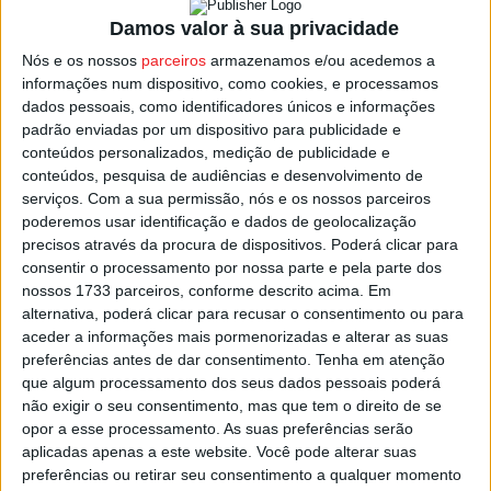
Concebido com, e para as comunidades escolares, o
Damos valor à sua privacidade
espetáculo de 90 minutos transforma os alunos de
Nós e os nossos
parceiros
armazenamos e/ou acedemos a
diferentes níveis de escolaridade em embaixadores dos
informações num dispositivo, como cookies, e processamos
bens identitários dos seus concelhos. Os jovens
dados pessoais, como identificadores únicos e informações
apresentam rituais, sabores, texturas e sonoridades
padrão enviadas por um dispositivo para publicidade e
redescobertos nas suas escolas, transformados em
conteúdos personalizados, medição de publicidade e
cocriação artística.
conteúdos, pesquisa de audiências e desenvolvimento de
serviços.
Com a sua permissão, nós e os nossos parceiros
poderemos usar identificação e dados de geolocalização
As comemorações, organizadas pela CCDR-N,
precisos através da procura de dispositivos. Poderá clicar para
Comunidade Intermunicipal do Douro e Liga dos Amigos
consentir o processamento por nossa parte e pela parte dos
do Douro Património Mundial, decorrem no Teatro
nossos 1733 parceiros, conforme descrito acima. Em
alternativa, poderá clicar para recusar o consentimento ou para
Ribeiro Conceição. O evento contará com a presença do
aceder a informações mais pormenorizadas e alterar as suas
ministro da Educação, Ciência e Inovação e do presidente
preferências antes de dar consentimento.
Tenha em atenção
da Comissão Nacional da UNESCO.
que algum processamento dos seus dados pessoais poderá
não exigir o seu consentimento, mas que tem o direito de se
opor a esse processamento. As suas preferências serão
Esta e outras notícias para ouvir na Estação Diária – 96.8
aplicadas apenas a este website. Você pode alterar suas
FM ou em
www.968.fm
.
preferências ou retirar seu consentimento a qualquer momento