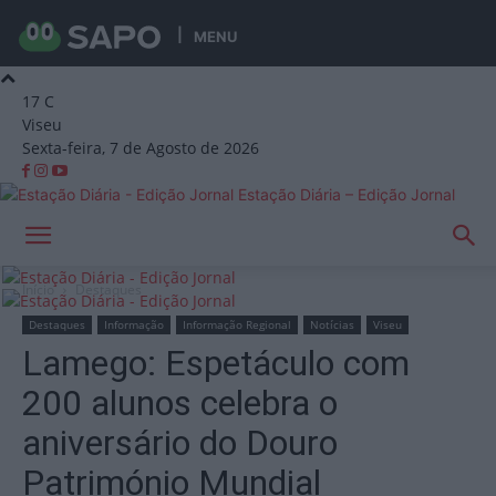
MENU
17
C
Viseu
Sexta-feira, 7 de Agosto de 2026
Estação Diária – Edição Jornal
Início
Destaques
Destaques
Informação
Informação Regional
Notícias
Viseu
Lamego: Espetáculo com
200 alunos celebra o
aniversário do Douro
Património Mundial