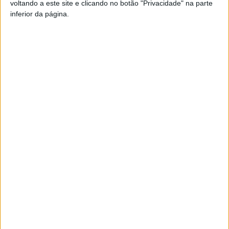
voltando a este site e clicando no botão "Privacidade" na parte
Pub
inferior da página.
TAGS
Douro Vinhateiro
Lamego
Artigo anterior
Próximo artigo
Liga 2: Académico de Viseu
Governo vai unificar
goleia Farense e consolida
pagamento do IUC em abril a
candidatura à subida
partir de 2027