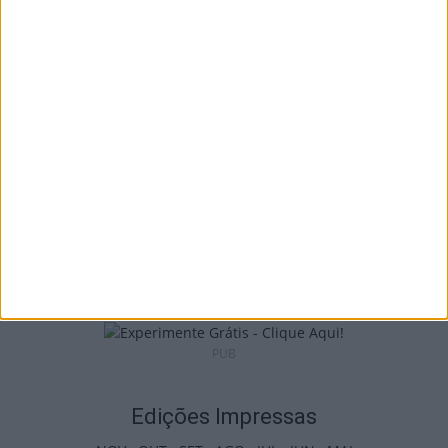
Viseu: CIM Dão Lafões investiu 350 mil
euros em projetos educativos...
6 de Agosto, 2026
Viseu: APCVD vai instalar nova sede no
Centro Histórico após investimento...
6 de Agosto, 2026
PUB
Edições Impressas