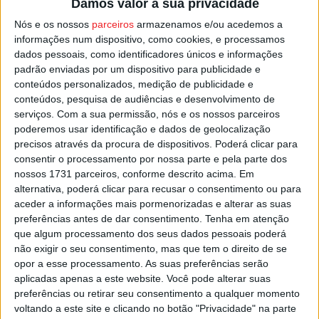
Damos valor à sua privacidade
munícipes e de “quem procura Lamego para trabalhar,
Nós e os nossos
parceiros
armazenamos e/ou acedemos a
investir e visitar”.
informações num dispositivo, como cookies, e processamos
dados pessoais, como identificadores únicos e informações
padrão enviadas por um dispositivo para publicidade e
O autarca deixa ainda a garantia que após a conclusão
conteúdos personalizados, medição de publicidade e
destes trabalhos, outros se vão seguir, no âmbito de um
conteúdos, pesquisa de audiências e desenvolvimento de
plano de repavimentação e requalificação de estradas
serviços.
Com a sua permissão, nós e os nossos parceiros
que até 2025 tem previsto um investimento global de
poderemos usar identificação e dados de geolocalização
cerca de três milhões de euros.
precisos através da procura de dispositivos. Poderá clicar para
consentir o processamento por nossa parte e pela parte dos
nossos 1731 parceiros, conforme descrito acima. Em
Esta e outras notícias para ouvir na Estação Diária – 96.8
alternativa, poderá clicar para recusar o consentimento ou para
FM ou em
www.968.fm
.
aceder a informações mais pormenorizadas e alterar as suas
preferências antes de dar consentimento.
Tenha em atenção
que algum processamento dos seus dados pessoais poderá
Pub
não exigir o seu consentimento, mas que tem o direito de se
opor a esse processamento. As suas preferências serão
aplicadas apenas a este website. Você pode alterar suas
preferências ou retirar seu consentimento a qualquer momento
TAGS
Lamego
voltando a este site e clicando no botão "Privacidade" na parte