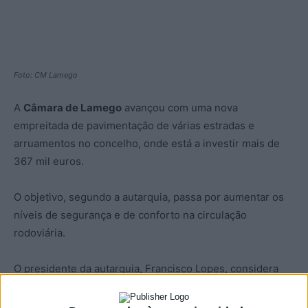
Foto: CM Lamego
A
Câmara de Lamego
avançou com uma nova
empreitada de pavimentação de várias estradas e
arruamentos no concelho, onde está a investir mais de
367 mil euros.
O objetivo, segundo a autarquia, passa por aumentar os
níveis de segurança e de conforto na circulação
rodoviária.
O presidente da autarquia, Francisco Lopes, considera
que a beneficiação da rede viária em Lamego representa
“uma forte aposta na melhoria da qualidade de vida” dos