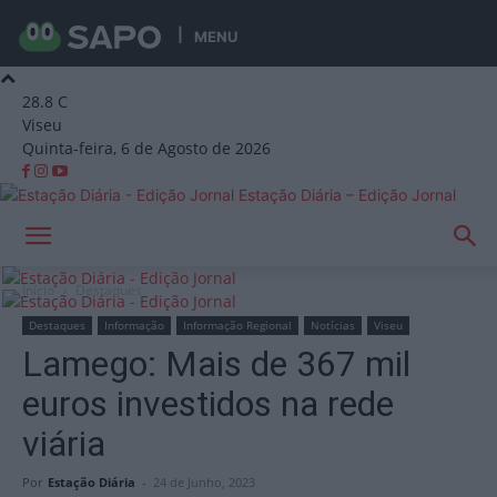
MENU
28.8
C
Viseu
Quinta-feira, 6 de Agosto de 2026
Estação Diária – Edição Jornal
Início
Destaques
Destaques
Informação
Informação Regional
Notícias
Viseu
Lamego: Mais de 367 mil
euros investidos na rede
viária
Por
Estação Diária
-
24 de Junho, 2023