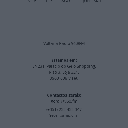
NOV
·
OUT
·
SET
·
AGO
·
JUL
·
JUN
·
MAI
Voltar à Rádio 96.8FM
Estamos em:
EN231, Palácio do Gelo Shopping,
Piso 3, Loja 321,
3500-606 Viseu
Contactos gerais:
geral@968.fm
(+351) 232 432 347
(rede fixa nacional)