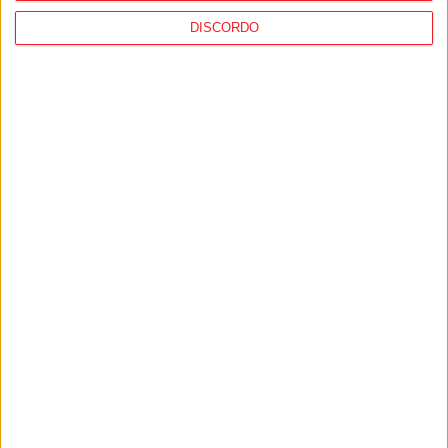
DISCORDO
Futebol: Lamecense Afonso Moreira vai
jogar na Bundesliga
PUB