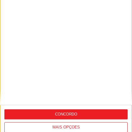
Lamego: Câmara encerra Parque
Biológico e Abrigo Municipal devido ao
risco de incêndio
CONCORDO
MAIS OPÇÕES