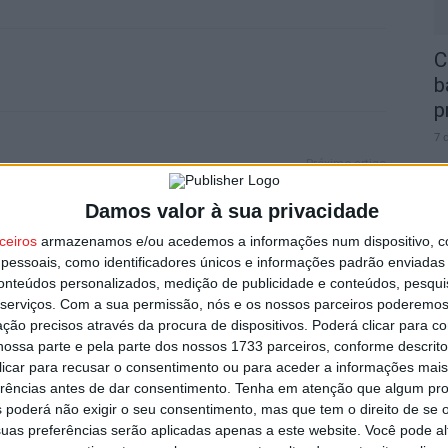
C
b
p
7 
Próximo artigo
Viseu: ESTGV renova certificação internacional
Damos valor à sua privacidade
de sustentabilidade Biosphere
ceiros
armazenamos e/ou acedemos a informações num dispositivo, c
essoais, como identificadores únicos e informações padrão enviadas 
I
conteúdos personalizados, medição de publicidade e conteúdos, pesqui
utor
serviços.
Com a sua permissão, nós e os nossos parceiros poderemos 
t
ção precisos através da procura de dispositivos. Poderá clicar para co
7 
ossa parte e pela parte dos nossos 1733 parceiros, conforme descrit
 clicar para recusar o consentimento ou para aceder a informações ma
erências antes de dar consentimento.
Tenha em atenção que algum pr
 poderá não exigir o seu consentimento, mas que tem o direito de se 
uas preferências serão aplicadas apenas a este website. Você pode al