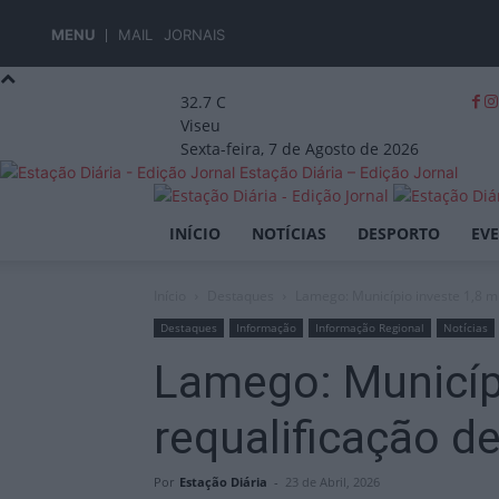
MENU
MAIL
JORNAIS
32.7
C
Viseu
Sexta-feira, 7 de Agosto de 2026
Estação Diária – Edição Jornal
INÍCIO
NOTÍCIAS
DESPORTO
EV
Início
Destaques
Lamego: Município investe 1,8 m
Destaques
Informação
Informação Regional
Notícias
Lamego: Municípi
requalificação d
Por
Estação Diária
-
23 de Abril, 2026