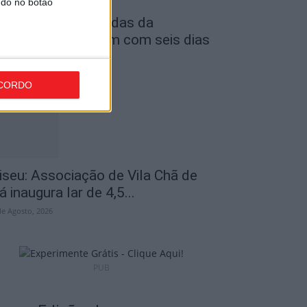
ndo no botão
astro Daire: Jornadas da
uventude arrancam com seis dias
e atividades...
de Agosto, 2026
CORDO
iseu: Associação de Vila Chã de
á inaugura lar de 4,5...
de Agosto, 2026
PUB