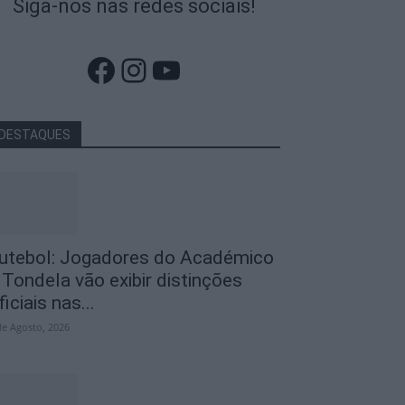
Siga-nos nas redes sociais!
Facebook
Instagram
YouTube
DESTAQUES
utebol: Jogadores do Académico
 Tondela vão exibir distinções
ficiais nas...
de Agosto, 2026