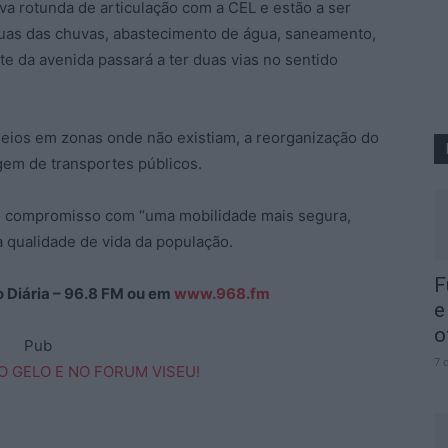
va rotunda de articulação com a CEL e estão a ser
uas das chuvas, abastecimento de água, saneamento,
e da avenida passará a ter duas vias no sentido
seios em zonas onde não existiam, a reorganização do
gem de transportes públicos.
a o compromisso com “uma mobilidade mais segura,
a qualidade de vida da população.
F
ão Diária – 96.8 FM ou em
www.968.fm
e
o
Pub
7 