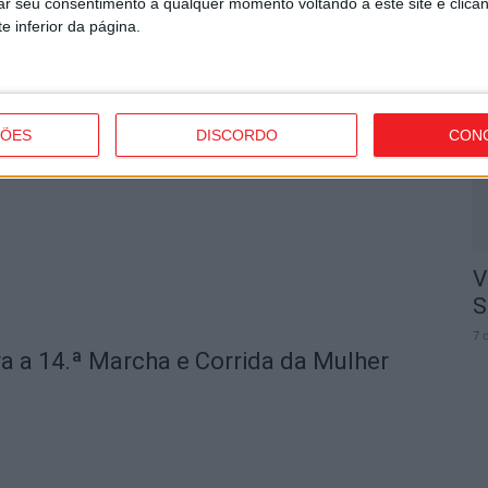
rar seu consentimento a qualquer momento voltando a este site e clica
e inferior da página.
C
J
 andebol e voleibol em três dias de
d
7 
ÇÕES
DISCORDO
CON
V
S
7 
a a 14.ª Marcha e Corrida da Mulher