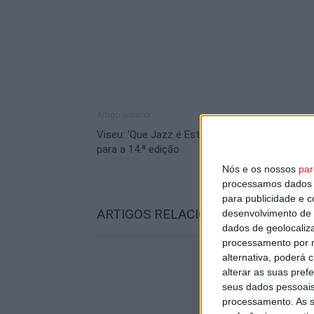
Artigo anterior
Viseu: ‘Que Jazz é Este?!’ regressa em julho
para a 14.ª edição
Nós e os nossos
par
processamos dados p
para publicidade e 
ARTIGOS RELACIONADOS
Mais do a
desenvolvimento de 
dados de geolocaliza
processamento por n
alternativa, poderá
alterar as suas pref
seus dados pessoais
processamento. As s