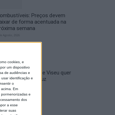
ombustíveis: Preços devem
aixar de forma acentuada na
róxima semana
de Agosto, 2026
omo cookies, e
por um dispositivo
 Liga: Académico de Viseu quer
sa de audiências e
usar identificação e
ravar Benfica na Luz
nsentir o
de Agosto, 2026
o acima. Em
is pormenorizadas e
ocessamento dos
opor a esse
terar suas