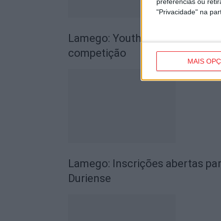
preferências ou reti
"Privacidade" na part
Lamego: Youth Cup junta futsal,
competição
MAIS OP
Lamego: Inscrições abertas par
Duriense