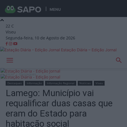
MENU
22
C
Viseu
Segunda-feira, 10 de Agosto de 2026
Estação Diária – Edição Jornal
Início
Destaques
Destaques
Informação
Informação Regional
Notícias
Viseu
Lamego: Município vai
requalificar duas casas que
eram do Estado para
habitação social