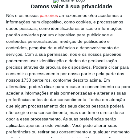
A autarquia ficou na posse dos edifícios, que estavam
Damos valor à sua privacidade
devolutos, após cedência por parte do Estado, que era
Nós e os nossos
parceiros
armazenamos e/ou acedemos a
proprietário das duas casas, o que aconteceu no âmbito
informações num dispositivo, como cookies, e processamos
do processo de descentralização de competências.
dados pessoais, como identificadores únicos e informações
padrão enviadas por um dispositivo para publicidade e
Lembra o Município de Lamego que em julho havia
conteúdos personalizados, medição de publicidade e
conteúdos, pesquisa de audiências e desenvolvimento de
assinado com o
Instituto da Habitação e Reabilitação
serviços.
Com a sua permissão, nós e os nossos parceiros
Urbana (IHRU)
, um acordo de financiamento para a
poderemos usar identificação e dados de geolocalização
construção de 90 fogos para habitação, que vai permitir
precisos através da procura de dispositivos. Poderá clicar para
acelerar a candidatura ao Programa de Apoio ao Acesso à
consentir o processamento por nossa parte e pela parte dos
nossos 1733 parceiros, conforme descrito acima. Em
Habitação, financiado pelo PRR, num investimento
alternativa, poderá clicar para recusar o consentimento ou para
superior a 10,1 milhões de euros.
aceder a informações mais pormenorizadas e alterar as suas
preferências antes de dar consentimento.
Tenha em atenção
Esta e outras notícias para ouvir na Estação Diária – 96.8
que algum processamento dos seus dados pessoais poderá
não exigir o seu consentimento, mas que tem o direito de se
FM ou em
www.968.fm
.
opor a esse processamento. As suas preferências serão
aplicadas apenas a este website. Você pode alterar suas
Pub
preferências ou retirar seu consentimento a qualquer momento