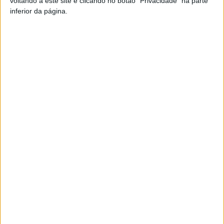
voltando a este site e clicando no botão "Privacidade" na parte
inferior da página.
TAGS
Habitação Social
Lamego
Artigo anterior
Próximo artigo
Viseu: Fernando Ruas rejeita
Futebol: Mortágua com
acusação do Tribunal de
treinador interino depois da
Contas de ter excedido limites
saída de João Costa
em ajustes diretos
ARTIGOS RELACIONADOS
Mais do autor