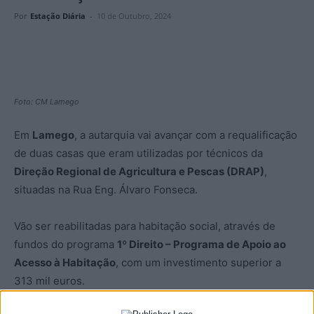
Por
Estação Diária
-
10 de Outubro, 2024
Foto: CM Lamego
Em
Lamego
, a autarquia vai avançar com a requalificação
de duas casas que eram utilizadas por técnicos da
Direção Regional de Agricultura e Pescas (DRAP)
,
situadas na Rua Eng. Álvaro Fonseca.
Vão ser reabilitadas para habitação social, através de
fundos do programa
1º Direito – Programa de Apoio ao
Acesso à Habitação
, com um investimento superior a
313 mil euros.