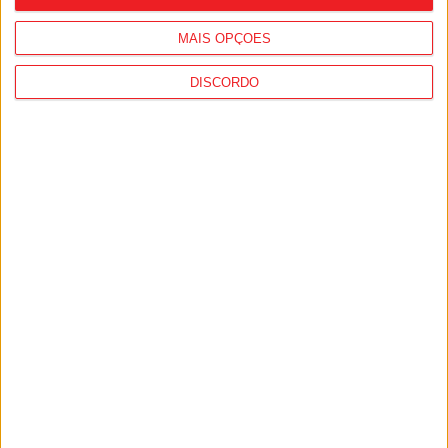
MAIS OPÇÕES
DISCORDO
Lamego: Câmara encerra Parque
Biológico e Abrigo Municipal devido ao
risco de incêndio