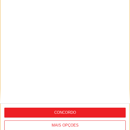
de viaturas
Viseu: PSP inicia operação nacional de
prevenção junto dos idosos
CONCORDO
MAIS OPÇÕES