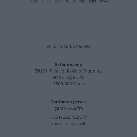
NOV
·
OUT
·
SET
·
AGO
·
JUL
·
JUN
·
MAI
Voltar à Rádio 96.8FM
Estamos em:
EN231, Palácio do Gelo Shopping,
Piso 3, Loja 321,
3500-606 Viseu
Contactos gerais:
geral@968.fm
(+351) 232 432 347
(rede fixa nacional)