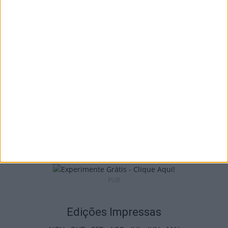
Tondela: Gala do Desporto distingue
atletas, clubes e dirigentes a 26...
9 de Agosto, 2026
Futebol: Divisão de Honra de Viseu arranca
em setembro
9 de Agosto, 2026
PUB
Edições Impressas