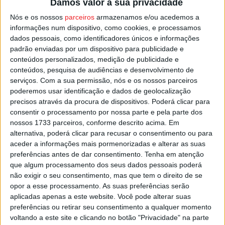
Damos valor à sua privacidade
dentro de casa e na via pública”, acrescentando que o
Nós e os nossos
parceiros
armazenamos e/ou acedemos a
homem, se encontrava no local, “alterado e agressivo,
informações num dispositivo, como cookies, e processamos
com uma postura hostil” e mesmo com a presença dos
dados pessoais, como identificadores únicos e informações
padrão enviadas por um dispositivo para publicidade e
agentes, “proferiu mais ameaças à vítima”, acabando
conteúdos personalizados, medição de publicidade e
detido.
conteúdos, pesquisa de audiências e desenvolvimento de
serviços.
Com a sua permissão, nós e os nossos parceiros
Terá agora que responder no Tribunal de Lamego pelo
poderemos usar identificação e dados de geolocalização
crime de violência doméstica.
precisos através da procura de dispositivos. Poderá clicar para
consentir o processamento por nossa parte e pela parte dos
nossos 1733 parceiros, conforme descrito acima. Em
Esta e outras notícias para ouvir na Estação Diária – 96.8
alternativa, poderá clicar para recusar o consentimento ou para
FM ou em
www.968.fm
aceder a informações mais pormenorizadas e alterar as suas
preferências antes de dar consentimento.
Tenha em atenção
que algum processamento dos seus dados pessoais poderá
Pub
não exigir o seu consentimento, mas que tem o direito de se
opor a esse processamento. As suas preferências serão
aplicadas apenas a este website. Você pode alterar suas
preferências ou retirar seu consentimento a qualquer momento
TAGS
Lamego
PSP
Violência Doméstica
voltando a este site e clicando no botão "Privacidade" na parte