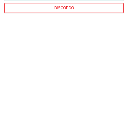
DISCORDO
Lamego: Feira do Livro abre portas este
sábado
PUB