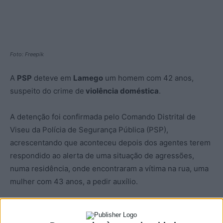
Foto: Freepik
A
PSP
deteve em
Lamego
um homem com 42 anos,
suspeito do crime de
violência doméstica
.
A detenção foi confirmada pelo Comando Distrital de
Viseu da Polícia de Segurança Pública (PSP),
acrescentando que aconteceu depois dos agentes terem
respondido ao alerta de uma situação de agressões,
numa residência, onde encontraram a vítima na rua, uma
mulher com 43 anos, a pedir auxílio.
Ainda segundo a PSP, a mulher terá acusado o suspeito
“de a ter agredido e ameaçado com uma arma branca,