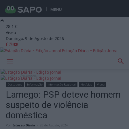
MENU
28.1
C
Viseu
Domingo, 9 de Agosto de 2026
Estação Diária – Edição Jornal
Início
Destaques
Destaques
Informação
Informação Regional
Notícias
Viseu
Lamego: PSP deteve homem
suspeito de violência
doméstica
Por
Estação Diária
-
28 de Agosto, 2024