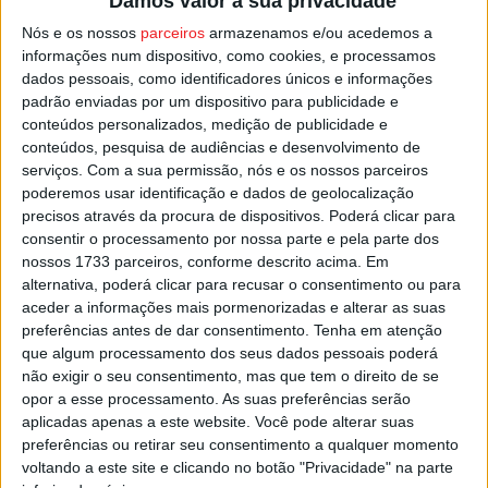
Damos valor à sua privacidade
que o proprietário da casa lhes oferecesse um copo de
Nós e os nossos
parceiros
armazenamos e/ou acedemos a
vinho, caso contrário, seria excomungado”.
informações num dispositivo, como cookies, e processamos
dados pessoais, como identificadores únicos e informações
padrão enviadas por um dispositivo para publicidade e
Esta recriação é promovida pelo município de Lamego,
conteúdos personalizados, medição de publicidade e
através do Centro Interpretativo da Máscara Ibérica, com
conteúdos, pesquisa de audiências e desenvolvimento de
o apoio da Junta de Freguesia de Lazarim e a
serviços.
Com a sua permissão, nós e os nossos parceiros
poderemos usar identificação e dados de geolocalização
participação do Grupo de Teatro Aldeia Verde.
precisos através da procura de dispositivos. Poderá clicar para
consentir o processamento por nossa parte e pela parte dos
Esta e outras notícias para ouvir na Estação Diária – 96.8
nossos 1733 parceiros, conforme descrito acima. Em
FM ou em
www.968.fm
alternativa, poderá clicar para recusar o consentimento ou para
aceder a informações mais pormenorizadas e alterar as suas
preferências antes de dar consentimento.
Tenha em atenção
Pub
que algum processamento dos seus dados pessoais poderá
não exigir o seu consentimento, mas que tem o direito de se
opor a esse processamento. As suas preferências serão
aplicadas apenas a este website. Você pode alterar suas
TAGS
Lamego
Lazarim
São Martinho
preferências ou retirar seu consentimento a qualquer momento
voltando a este site e clicando no botão "Privacidade" na parte