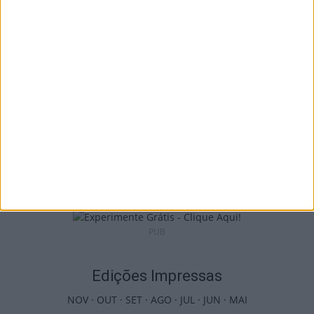
euros em projetos educativos...
6 de Agosto, 2026
Viseu: APCVD vai instalar nova sede no
Centro Histórico após investimento...
6 de Agosto, 2026
PUB
Edições Impressas
NOV
·
OUT
·
SET
·
AGO
·
JUL
·
JUN
·
MAI