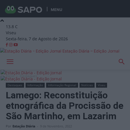
MENU
13.8
C
Viseu
Sexta-feira, 7 de Agosto de 2026
Estação Diária – Edição Jornal
Início
Destaques
Destaques
Informação
Informação Regional
Notícias
Viseu
Lamego: Reconstituição
etnográfica da Procissão de
São Martinho, em Lazarim
Por
Estação Diária
-
9 de Novembro, 2022