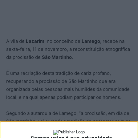
A vila de
Lazarim
, no concelho de
Lamego
, recebe na
sexta-feira, 11 de novembro, a reconstituição etnográfica
da procissão de
São Martinho
.
É uma recriação desta tradição de cariz profano,
recuperando a procissão de São Martinho que era
organizada pelas pessoas mais humildes da comunidade
local, e na qual apenas podiam participar os homens.
Segundo a autarquia de Lamego, “a procissão, em dia de
São martinho, vai cumprir a tradição de percorrer as ruas,
acompanhada pelo cantar de uma cantiga tradicional”. Na
sua origem, os participantes da procissão “aguardavam