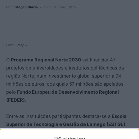
Por
Estação Diária
-
28 de Outubro, 2025
Foto: Freepik
O
Programa Regional Norte 2030
vai financiar 47
projetos de universidades e institutos politécnicos da
região Norte, num investimento global superior a 94
milhões de euros, dos quais 57 milhões são apoiados
pelo
Fundo Europeu de Desenvolvimento Regional
(FEDER)
.
Entre as instituições participantes destaca-se a
Escola
Superior de Tecnologia e Gestão de Lamego (ESTGL)
,
que integra a nova
Rede Temática Regional “Valorização