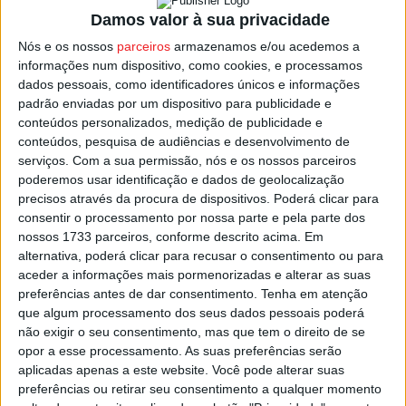
do Ensino Superior e do Conhecimento no Norte”
, criada
Damos valor à sua privacidade
através de um protocolo assinado com a Comissão de
Nós e os nossos
parceiros
armazenamos e/ou acedemos a
Coordenação e Desenvolvimento Regional do Norte
informações num dispositivo, como cookies, e processamos
(CCDR-N).
dados pessoais, como identificadores únicos e informações
padrão enviadas por um dispositivo para publicidade e
O programa pretende aproximar a ciência e a inovação
conteúdos personalizados, medição de publicidade e
conteúdos, pesquisa de audiências e desenvolvimento de
dos desafios concretos da sociedade e das empresas,
serviços.
Com a sua permissão, nós e os nossos parceiros
promovendo o conhecimento como motor de
poderemos usar identificação e dados de geolocalização
desenvolvimento económico e social. As iniciativas
precisos através da procura de dispositivos. Poderá clicar para
abrangem áreas estratégicas como a saúde, a agricultura
consentir o processamento por nossa parte e pela parte dos
nossos 1733 parceiros, conforme descrito acima. Em
sustentável, as energias limpas, os materiais avançados,
alternativa, poderá clicar para recusar o consentimento ou para
a cibersegurança e a transição digital.
aceder a informações mais pormenorizadas e alterar as suas
preferências antes de dar consentimento.
Tenha em atenção
Esta e outras notícias para ouvir na Estação Diária – 96.8
que algum processamento dos seus dados pessoais poderá
não exigir o seu consentimento, mas que tem o direito de se
FM ou em
www.968.fm
.
opor a esse processamento. As suas preferências serão
aplicadas apenas a este website. Você pode alterar suas
Pub
preferências ou retirar seu consentimento a qualquer momento