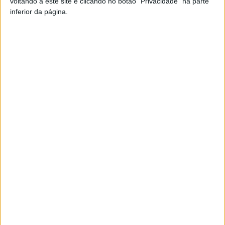
voltando a este site e clicando no botão "Privacidade" na parte
inferior da página.
TAGS
Escola Superior Tecnologia e Gestão
FEDER
IPV
Lamego
Norte 20230
Viseu
Artigo anterior
Próximo artigo
Futsal Feminino: Viseu 2001
Viseu: Chuva forte e trovoada
perdeu pela margem mínima,
deixam o distrito sob Aviso
Futsal Lamego foi goleado
Amarelo
ARTIGOS RELACIONADOS
Mais do autor