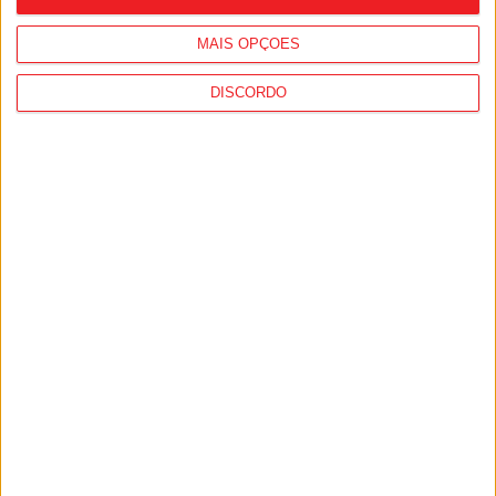
MAIS OPÇÕES
DISCORDO
Viseu: Politécnico sobe 307 lugares no
ranking mundial AD Scientific Index 2026