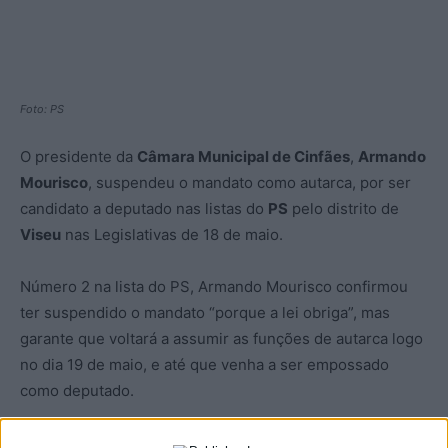
Foto: PS
O presidente da
Câmara Municipal de Cinfães
,
Armando
Mourisco
, suspendeu o mandato como autarca, por ser
candidato a deputado nas listas do
PS
pelo distrito de
Viseu
nas Legislativas de 18 de maio.
Número 2 na lista do PS, Armando Mourisco confirmou
ter suspendido o mandato “porque a lei obriga”, mas
garante que voltará a assumir as funções de autarca logo
no dia 19 de maio, e até que venha a ser empossado
como deputado.
Até às eleições, a presidência da Câmara de Cinfães fica