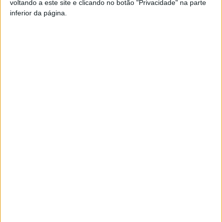
voltando a este site e clicando no botão "Privacidade" na parte
inferior da página.
TAGS
Armando Mourisco
Cinfães
Legislativas 2025
PS
Viseu
Artigo anterior
Próximo artigo
Futebol: Rodrigo Silva vai
Viseu: Migrantes em ação de
representar Portugal no
formação para o setor do
torneio de Montaigu
Turismo
ARTIGOS RELACIONADOS
Mais do autor