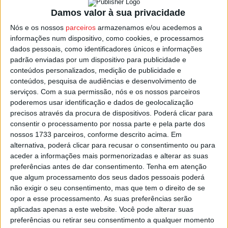
entregue ao número dois do executivo,
Serafim
Damos valor à sua privacidade
Rodrigues
.
Nós e os nossos
parceiros
armazenamos e/ou acedemos a
informações num dispositivo, como cookies, e processamos
dados pessoais, como identificadores únicos e informações
Armando Mourisco, enfermeiro de profissão, cumpre o
padrão enviadas por um dispositivo para publicidade e
terceiro e último mandato à frente do Município de
conteúdos personalizados, medição de publicidade e
Cinfães, eleito pelo PS em 2013, sendo atualmente, o
conteúdos, pesquisa de audiências e desenvolvimento de
presidente da Federação de Viseu do Partido Socialista.
serviços.
Com a sua permissão, nós e os nossos parceiros
poderemos usar identificação e dados de geolocalização
precisos através da procura de dispositivos. Poderá clicar para
É o número 2 na lista do PS pelo círculo eleitoral de
consentir o processamento por nossa parte e pela parte dos
Viseu, distrito onde em 2024 o partido elegeu três
nossos 1733 parceiros, conforme descrito acima. Em
deputados.
alternativa, poderá clicar para recusar o consentimento ou para
aceder a informações mais pormenorizadas e alterar as suas
preferências antes de dar consentimento.
Tenha em atenção
Esta e outras notícias para ouvir na Estação Diária – 96.8
que algum processamento dos seus dados pessoais poderá
FM ou em
www.968.fm
.
não exigir o seu consentimento, mas que tem o direito de se
opor a esse processamento. As suas preferências serão
Pub
aplicadas apenas a este website. Você pode alterar suas
preferências ou retirar seu consentimento a qualquer momento