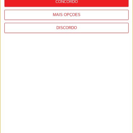
CONCORDO
MAIS OPÇÕES
DISCORDO
Viseu: Associação de Vila Chã de Sá
inaugura lar de 4,5 milhões com
capacidade para 63 idosos