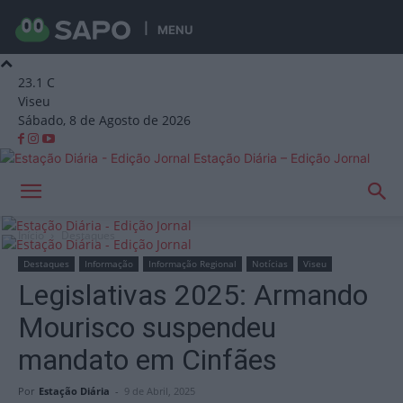
MENU
23.1
C
Viseu
Sábado, 8 de Agosto de 2026
Estação Diária – Edição Jornal
Início
Destaques
Destaques
Informação
Informação Regional
Notícias
Viseu
Legislativas 2025: Armando
Mourisco suspendeu
mandato em Cinfães
Por
Estação Diária
-
9 de Abril, 2025