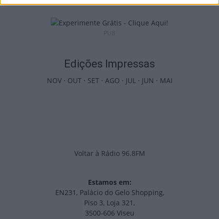
PUB
Edições Impressas
NOV
·
OUT
·
SET
·
AGO
·
JUL
·
JUN
·
MAI
Voltar à Rádio 96.8FM
Estamos em:
EN231, Palácio do Gelo Shopping,
Piso 3, Loja 321,
3500-606 Viseu