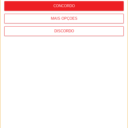
CONCORDO
MAIS OPÇÕES
DISCORDO
I Liga: Académico de Viseu quer travar
Benfica na Luz