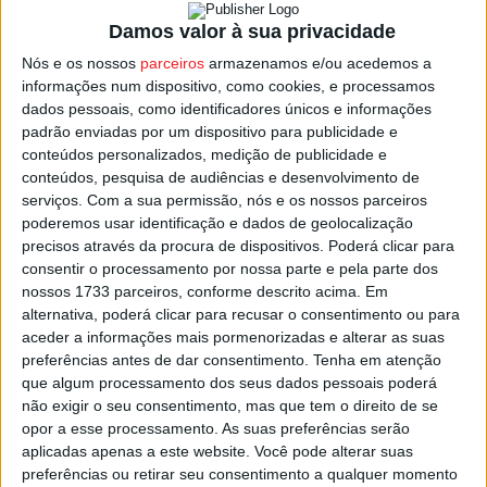
Na ronda seguinte, o Académico desloca-se ao terreno
do
FC Penafiel
. A partida da 29.ª jornada está agendada
Damos valor à sua privacidade
para sábado, 11 de abril, às 11:00.
Nós e os nossos
parceiros
armazenamos e/ou acedemos a
informações num dispositivo, como cookies, e processamos
dados pessoais, como identificadores únicos e informações
Já na 30.ª jornada, a equipa orientada por Sérgio
padrão enviadas por um dispositivo para publicidade e
Fonseca regressa ao Fontelo para medir forças com o
conteúdos personalizados, medição de publicidade e
Feirense
. O jogo realiza-se na sexta-feira, 17 de abril, às
conteúdos, pesquisa de audiências e desenvolvimento de
18:45, abrindo a jornada.
serviços.
Com a sua permissão, nós e os nossos parceiros
poderemos usar identificação e dados de geolocalização
precisos através da procura de dispositivos. Poderá clicar para
São mais três dos sete jogos que faltam para o final,
consentir o processamento por nossa parte e pela parte dos
numa fase onde cada vitória deixa os viseenses mais
nossos 1733 parceiros, conforme descrito acima. Em
perto do objetivo da subida de divisão.
alternativa, poderá clicar para recusar o consentimento ou para
aceder a informações mais pormenorizadas e alterar as suas
preferências antes de dar consentimento.
Tenha em atenção
A
Estação Diária
vai acompanhar todas estas partidas,
que algum processamento dos seus dados pessoais poderá
com relato.
não exigir o seu consentimento, mas que tem o direito de se
opor a esse processamento. As suas preferências serão
Esta e outras notícias para ouvir na Estação Diária – 96.8
aplicadas apenas a este website. Você pode alterar suas
preferências ou retirar seu consentimento a qualquer momento
FM ou em
www.968.fm
.