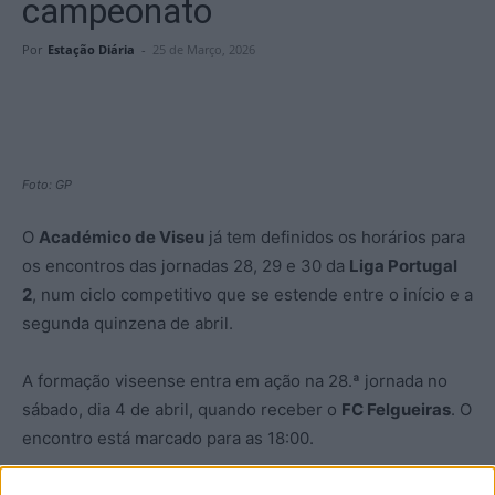
campeonato
Por
Estação Diária
-
25 de Março, 2026
Foto: GP
O
Académico de Viseu
já tem definidos os horários para
os encontros das jornadas 28, 29 e 30 da
Liga Portugal
2
, num ciclo competitivo que se estende entre o início e a
segunda quinzena de abril.
A formação viseense entra em ação na 28.ª jornada no
sábado, dia 4 de abril, quando receber o
FC Felgueiras
. O
encontro está marcado para as 18:00.