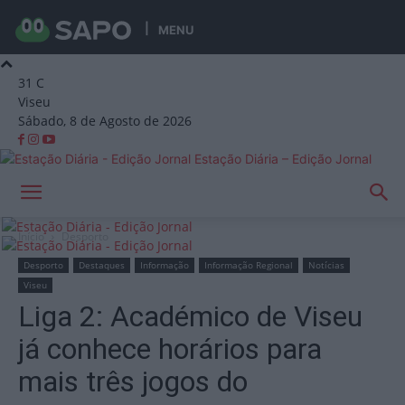
MENU
31
C
Viseu
Sábado, 8 de Agosto de 2026
Estação Diária – Edição Jornal
Início
Desporto
Desporto
Destaques
Informação
Informação Regional
Notícias
Viseu
Liga 2: Académico de Viseu
já conhece horários para
mais três jogos do