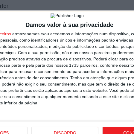
utor
V
Damos valor à sua privacidade
n
8 
ceiros
armazenamos e/ou acedemos a informações num dispositivo, c
essoais, como identificadores únicos e informações padrão enviadas 
conteúdos personalizados, medição de publicidade e conteúdos, pesqui
serviços.
Com a sua permissão, nós e os nossos parceiros poderemos 
ção precisos através da procura de dispositivos. Poderá clicar para co
ossa parte e pela parte dos nossos 1733 parceiros, conforme descrit
om novas regras para a temporada
 clicar para recusar o consentimento ou para aceder a informações ma
S
erências antes de dar consentimento.
Tenha em atenção que algum pr
C
 poderá não exigir o seu consentimento, mas que tem o direito de se 
uas preferências serão aplicadas apenas a este website. Você pode al
8 
rar seu consentimento a qualquer momento voltando a este site e clica
e inferior da página.
ÇÕES
DISCORDO
CON