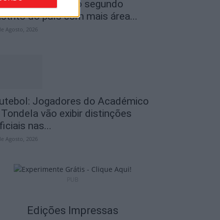
ncêndios: Viseu é o segundo
istrito do país com mais área...
de Agosto, 2026
utebol: Jogadores do Académico
 Tondela vão exibir distinções
ficiais nas...
de Agosto, 2026
PUB
Edições Impressas