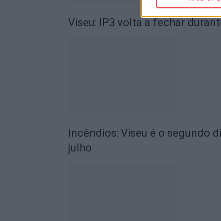
Viseu: IP3 volta a fechar durant
Incêndios: Viseu é o segundo di
julho