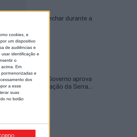
iseu: IP3 volta a fechar durante a
oite a partir de...
de Agosto, 2026
omo cookies, e
por um dispositivo
sa de audiências e
usar identificação e
nsentir o
o acima. Em
is pormenorizadas e
ão Pedro do Sul: Governo aprova
ocessamento dos
entro de Interpretação da Serra...
opor a esse
terar suas
de Agosto, 2026
ndo no botão
CORDO