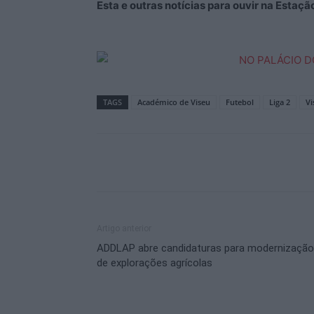
Esta e outras notícias para ouvir na Estaç
TAGS
Académico de Viseu
Futebol
Liga 2
Vi
Artigo anterior
ADDLAP abre candidaturas para modernização
de explorações agrícolas