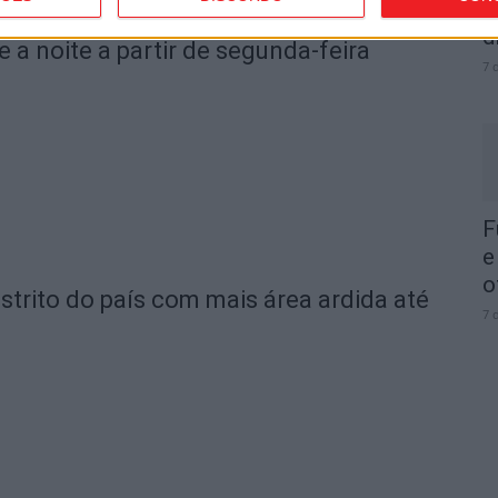
I
d
e a noite a partir de segunda-feira
7 
F
e
o
strito do país com mais área ardida até
7 