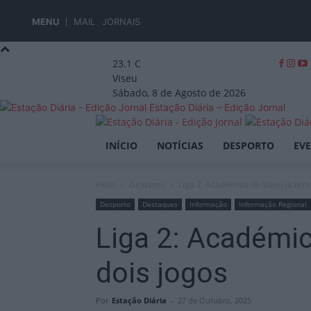
MENU
MAIL
JORNAIS
23.1
C
Viseu
Sábado, 8 de Agosto de 2026
Estação Diária – Edição Jornal
INÍCIO
NOTÍCIAS
DESPORTO
EV
Início
Desporto
Liga 2: Académico de Viseu já tem 
Desporto
Destaques
Informação
Informação Regional
Liga 2: Académic
dois jogos
Por
Estação Diária
-
27 de Outubro, 2025