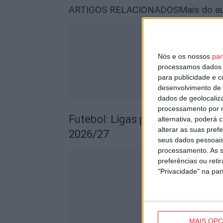
ARTIGOS RELACIONADOS
Mais do a
Nós e os nossos
par
processamos dados p
para publicidade e 
desenvolvimento de 
dados de geolocaliza
processamento por n
Futebol: Ligas profissionais c
alternativa, poderá
alterar as suas pref
2026/27
seus dados pessoais
processamento. As s
preferências ou reti
"Privacidade" na part
MAIS OP