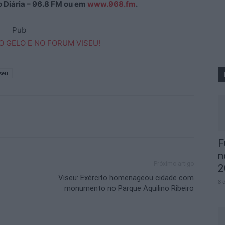
ão Diária – 96.8 FM ou em
www.968.fm
.
Pub
seu
F
n
Próximo artigo
2
Viseu: Exército homenageou cidade com
8 
monumento no Parque Aquilino Ribeiro