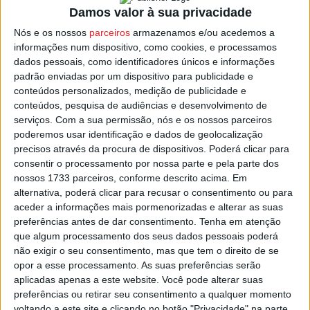
estará o União de Leiria, atual sexto classificado, com 24
Damos valor à sua privacidade
pontos.
Nós e os nossos
parceiros
armazenamos e/ou acedemos a
informações num dispositivo, como cookies, e processamos
O jogo vai ser apitado por
Marcos
Brazão
, do Algarve,
dados pessoais, como identificadores únicos e informações
com Paulo Barradas no VAR.
padrão enviadas por um dispositivo para publicidade e
conteúdos personalizados, medição de publicidade e
conteúdos, pesquisa de audiências e desenvolvimento de
O encontro vai ser acompanhado com relato na
Estação
serviços.
Com a sua permissão, nós e os nossos parceiros
Diária
.
poderemos usar identificação e dados de geolocalização
precisos através da procura de dispositivos. Poderá clicar para
consentir o processamento por nossa parte e pela parte dos
Esta e outras notícias para ouvir na Estação Diária – 96.8
nossos 1733 parceiros, conforme descrito acima. Em
FM ou em
www.968.fm
.
alternativa, poderá clicar para recusar o consentimento ou para
aceder a informações mais pormenorizadas e alterar as suas
Pub
preferências antes de dar consentimento.
Tenha em atenção
que algum processamento dos seus dados pessoais poderá
não exigir o seu consentimento, mas que tem o direito de se
opor a esse processamento. As suas preferências serão
aplicadas apenas a este website. Você pode alterar suas
TAGS
Académico de Viseu
Futebol
Liga 2
Viseu
preferências ou retirar seu consentimento a qualquer momento
voltando a este site e clicando no botão "Privacidade" na parte