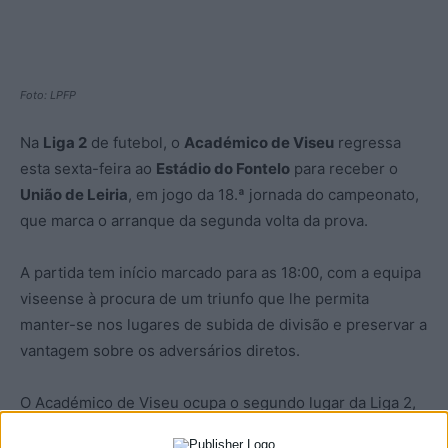
Foto: LPFP
Na
Liga 2
de futebol, o
Académico de Viseu
regressa
esta sexta-feira ao
Estádio do Fontelo
para receber o
União de Leiria
, em jogo da 18.ª jornada do campeonato,
que marca o arranque da segunda volta da prova.
A partida tem início marcado para as 18:00, com a equipa
viseense à procura de um triunfo que lhe permita
manter-se nos lugares de subida de divisão e preservar a
vantagem sobre os adversários diretos.
O Académico de Viseu ocupa o segundo lugar da Liga 2,
com 29 pontos, a sete do líder
Marítimo
. Do outro lado