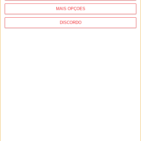
MAIS OPÇÕES
DISCORDO
Viseu: APCVD vai instalar nova sede no
Centro Histórico após investimento
municipal de 150 mil euros