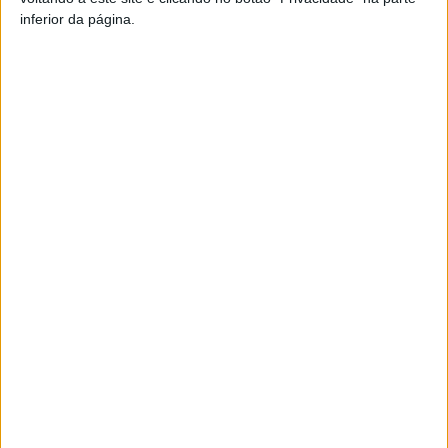
inferior da página.
Artigo anterior
Próximo artigo
Vouzela: CIM Viseu Dão
Viseu: IPMA emite Aviso
Lafões recebe encontro
Amarelo para queda de neve
internacional sobre uso do
fogo na prevenção de
incêndios
ARTIGOS RELACIONADOS
Mais do autor