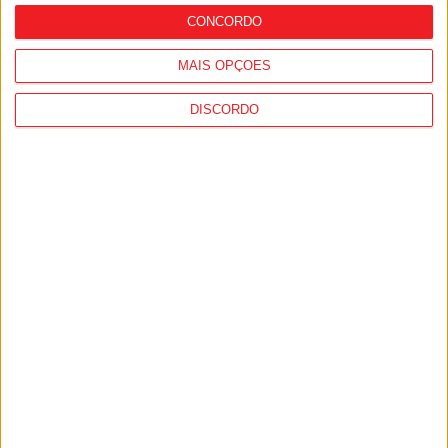
CONCORDO
MAIS OPÇÕES
DISCORDO
Desporto: GNR registou quase 1.500
incidentes em eventos desportivos, mais
de 90% no futebol