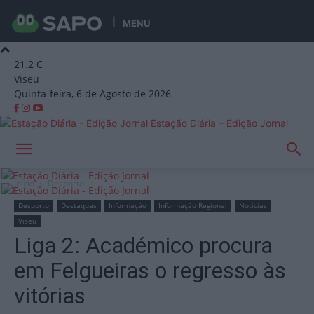
MENU
21.2
C
Viseu
Quinta-feira, 6 de Agosto de 2026
Estação Diária – Edição Jornal
Início
Desporto
Desporto
Destaques
Informação
Informação Regional
Notícias
Viseu
Liga 2: Académico procura
em Felgueiras o regresso às
vitórias