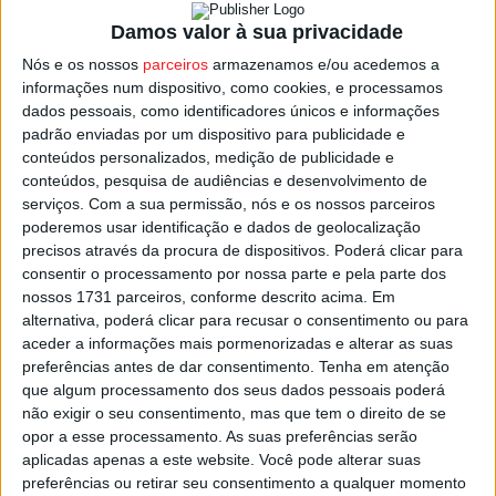
Damos valor à sua privacidade
Académico que entra nesta jornada 7 no 4.º lugar do
Nós e os nossos
parceiros
armazenamos e/ou acedemos a
campeonato, com 10 pontos, enquanto o Felgueiras é 11.º
informações num dispositivo, como cookies, e processamos
com sete.
dados pessoais, como identificadores únicos e informações
padrão enviadas por um dispositivo para publicidade e
conteúdos personalizados, medição de publicidade e
Nos viseenses,
Aidara
não é opção para Rui Ferreira já
conteúdos, pesquisa de audiências e desenvolvimento de
que vai cumprir um jogo de castigo depois da expulsão
serviços.
Com a sua permissão, nós e os nossos parceiros
em Tondela.
poderemos usar identificação e dados de geolocalização
precisos através da procura de dispositivos. Poderá clicar para
consentir o processamento por nossa parte e pela parte dos
A partida no Estádio Machado de Matos vai ser apitada
nossos 1731 parceiros, conforme descrito acima. Em
por
Flávio
Jesus
, árbitro de Aveiro.
alternativa, poderá clicar para recusar o consentimento ou para
aceder a informações mais pormenorizadas e alterar as suas
Esta e outras notícias para ouvir na Estação Diária – 96.8
preferências antes de dar consentimento.
Tenha em atenção
que algum processamento dos seus dados pessoais poderá
FM ou em
www.968.fm
.
não exigir o seu consentimento, mas que tem o direito de se
opor a esse processamento. As suas preferências serão
Pub
aplicadas apenas a este website. Você pode alterar suas
preferências ou retirar seu consentimento a qualquer momento