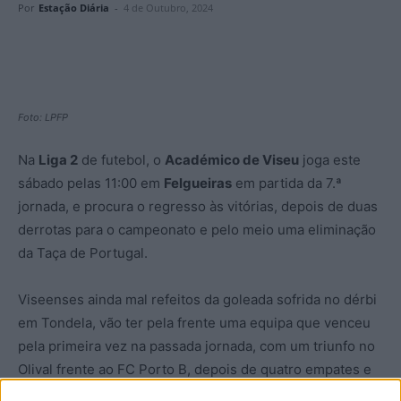
Por
Estação Diária
-
4 de Outubro, 2024
Foto: LPFP
Na
Liga 2
de futebol, o
Académico de Viseu
joga este
sábado pelas 11:00 em
Felgueiras
em partida da 7.ª
jornada, e procura o regresso às vitórias, depois de duas
derrotas para o campeonato e pelo meio uma eliminação
da Taça de Portugal.
Viseenses ainda mal refeitos da goleada sofrida no dérbi
em Tondela, vão ter pela frente uma equipa que venceu
pela primeira vez na passada jornada, com um triunfo no
Olival frente ao FC Porto B, depois de quatro empates e
uma derrota frente ao Desportivo de Chaves.