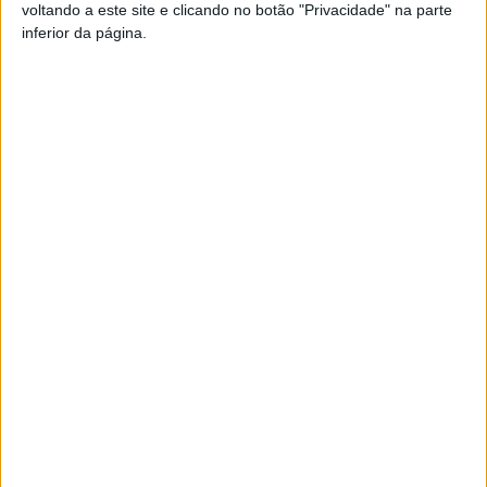
voltando a este site e clicando no botão "Privacidade" na parte
inferior da página.
TAGS
Académico de Viseu
Futebol
Liga 2
Viseu
Artigo anterior
Próximo artigo
Futebol: Académico joga no
Futsal: ABC de Nelas e São
Casa Pia para o Nacional de
Martinho de Mouros arrancam
Juniores
a época na III Divisão
ARTIGOS RELACIONADOS
Mais do autor