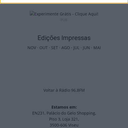
PUB
Edições Impressas
NOV
·
OUT
·
SET
·
AGO
·
JUL
·
JUN
·
MAI
Voltar à Rádio 96.8FM
Estamos em:
EN231, Palácio do Gelo Shopping,
Piso 3, Loja 321,
3500-606 Viseu