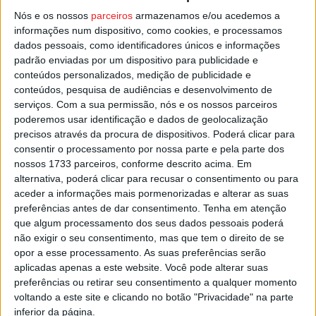
Nós e os nossos
parceiros
armazenamos e/ou acedemos a
O Académico é 11.º classificado, com 41 pontos e recebe
informações num dispositivo, como cookies, e processamos
dados pessoais, como identificadores únicos e informações
o Portimonense que ocupa o 14.º lugar com 34.
padrão enviadas por um dispositivo para publicidade e
conteúdos personalizados, medição de publicidade e
A partida será arbitrada por
Halim
Shirzad
, de Santarém.
conteúdos, pesquisa de audiências e desenvolvimento de
serviços.
Com a sua permissão, nós e os nossos parceiros
poderemos usar identificação e dados de geolocalização
Esta e outras notícias para ouvir na Estação Diária – 96.8
precisos através da procura de dispositivos. Poderá clicar para
FM ou em
www.968.fm
.
consentir o processamento por nossa parte e pela parte dos
nossos 1733 parceiros, conforme descrito acima. Em
Pub
alternativa, poderá clicar para recusar o consentimento ou para
aceder a informações mais pormenorizadas e alterar as suas
preferências antes de dar consentimento.
Tenha em atenção
que algum processamento dos seus dados pessoais poderá
não exigir o seu consentimento, mas que tem o direito de se
TAGS
Académico de Viseu
Futebol
Liga 2
Viseu
opor a esse processamento. As suas preferências serão
aplicadas apenas a este website. Você pode alterar suas
preferências ou retirar seu consentimento a qualquer momento
voltando a este site e clicando no botão "Privacidade" na parte
inferior da página.