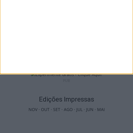
I Liga: Académico de Viseu já conhece datas
e horários das jornadas...
9 de Agosto, 2026
PUB
Edições Impressas
NOV
·
OUT
·
SET
·
AGO
·
JUL
·
JUN
·
MAI