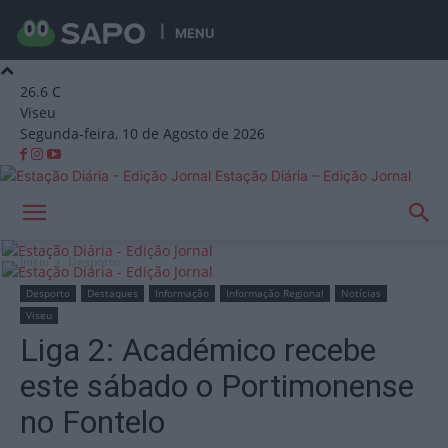
MENU
26.6
C
Viseu
Segunda-feira, 10 de Agosto de 2026
Estação Diária – Edição Jornal
Início
Desporto
Desporto
Destaques
Informação
Informação Regional
Notícias
Viseu
Liga 2: Académico recebe
este sábado o Portimonense
no Fontelo