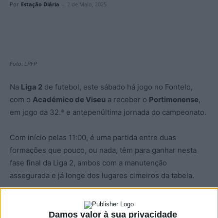
Por
Estação Diária
-
2 de Maio, 2025
Foto: LPFP
Na
Liga 2
de futebol, este sábado há jogo no Fontelo,
com o
Académico de Viseu
a receber o
Portimonense
,
em jogo da 32.ª e antepenúltima jornada do campeonato.
Com início pelas 11:00, é uma partida entre duas
formações que pouco, ou nada, têm para ganhar nesta
fase final da Liga 2, ambos com a manutenção
assegurada e já longe dos lugares cimeiros da tabela.
Jogam pelos três pontos e pela possibilidade de ainda
subirem alguns lugares na tabela classificativa.
Damos valor à sua privacidade